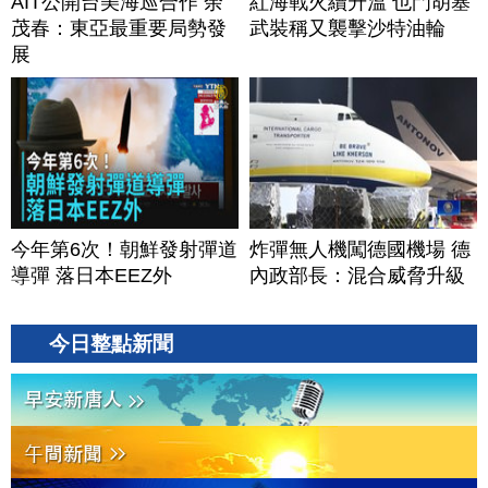
AIT公開台美海巡合作 余
紅海戰火續升溫 也門胡塞
茂春：東亞最重要局勢發
武裝稱又襲擊沙特油輪
展
今年第6次！朝鮮發射彈道
炸彈無人機闖德國機場 德
導彈 落日本EEZ外
內政部長：混合威脅升級
今日整點新聞