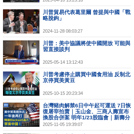
川普貿易代表葛里爾 曾提與中國「戰
略脫鉤」
2024-11-28 08:03:27
川普：美中協議將使中國開放 可能與
習直接談判
2025-05-14 13:12:43
川普考慮停止購買中國食用油 反制北
京停買美黃豆
2025-10-15 20:23:34
台灣豬肉解禁6日中午起可運送 7日恢
復屠宰拍賣｜玉山金、三商人壽宣布
換股合併案 明年1/23股臨會｜新壽分
手費45億 北市府：多的錢輝達概括承
2025-11-05 19:39:07
受｜川普正式降低中國關稅10% 貿易