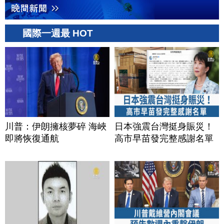
國際一週最 HOT
川普：伊朗擁核夢碎 海峽
日本強震台灣挺身賑災！
即將恢復通航
高市早苗發完整感謝名單