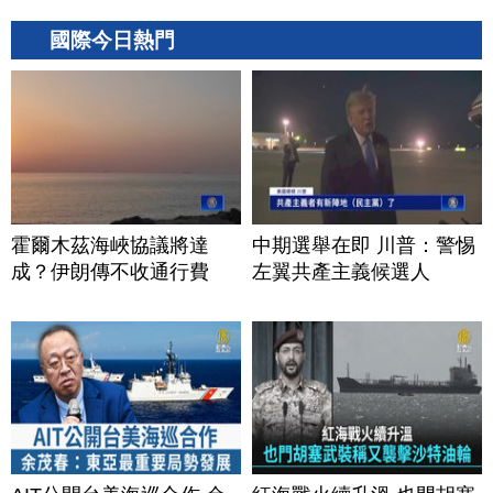
國際今日熱門
霍爾木茲海峽協議將達
中期選舉在即 川普：警惕
成？伊朗傳不收通行費
左翼共產主義候選人