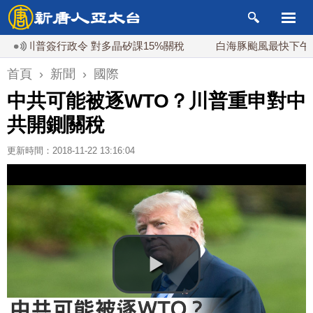
川普簽行政令 對多晶矽課15%關稅
白海豚颱風最快下午海警
首頁
›
新聞
›
國際
中共可能被逐WTO？川普重申對中
共開鍘關稅
更新時間：2018-11-22 13:16:04