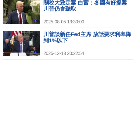
休戰延長一年｜中國結婚率創40年新
關稅大致定案 白宮：各國有好提案
低 發結婚消費券年輕人不買單
川普仍會聽取
2025-08-05 13:30:00
川普談新任Fed主席 放話要求利率降
到1%以下
2025-12-13 20:22:54