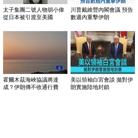
太子集團二號人物胡小偉
川普戴維營內閣會議 預告
從日本被引渡至美國
數週內重擊伊朗
霍爾木茲海峽協議將達
美以領袖白宮會談 拋對伊
成？伊朗傳不收通行費
朗實施陸地封鎖