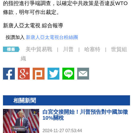
的指控進行爭端調查，以確定中共政策是否違反WTO
條款，明年可作出裁定。
新唐人亞太電視 綜合報導
按讚加入
新唐人亞太電視台粉絲團
美中貿易戰
川普
哈塞特
世貿組
|
|
|
織
相關新聞
白宮交接開始！川普預告對中國加徵
10%關稅
2024-11-27 07:53:44