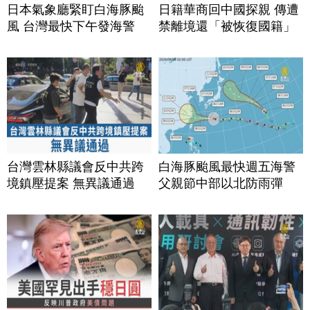
日本氣象廳緊盯白海豚颱
日籍華商回中國探親 傳遭
風 台灣最快下午發海警
禁離境還「被恢復國籍」
台灣雲林縣議會反中共跨
白海豚颱風最快週五海警
境鎮壓提案 無異議通過
父親節中部以北防雨彈