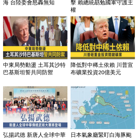
海 台陸委會怒轟無知
擊 賴總統勗勉國軍守護主
權
中東局勢動盪 土耳其沙特
降低對中稀土依賴 川普宣
巴基斯坦誓共同防禦
布礦業投資20億美元
弘揚武德 新唐人全球中華
日本氣象廳緊盯白海豚颱