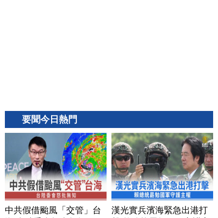
要聞今日熱門
中共假借颱風「交管」台
漢光實兵濱海緊急出港打