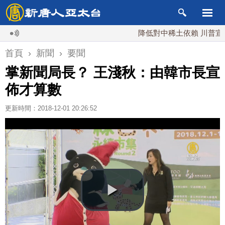
降低對中稀土依賴 川普宣布礦業
首頁
›
新聞
›
要聞
掌新聞局長？ 王淺秋：由韓市長宣
佈才算數
更新時間：2018-12-01 20:26:52