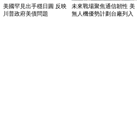
美國罕見出手穩日圓 反映
未來戰場聚焦通信韌性 美
川普政府美債問題
無人機優勢計劃台廠列入