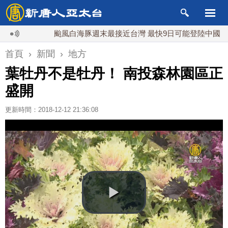
颱風白海豚週末最接近台灣 最快9日可能登陸中國
台
首頁
›
新聞
›
地方
葉牡丹不是牡丹！ 南投森林園區正
盛開
更新時間：2018-12-12 21:36:08