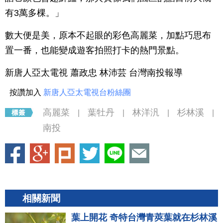
有3萬多棵。」
數大便是美，原本不起眼的彩色高麗菜，加點巧思布
置一番，也能變成遊客拍照打卡的熱門景點。
新唐人亞太電視 蕭政忠 林沛芸 台灣南投報導
按讚加入
新唐人亞太電視台粉絲團
高麗菜
葉牡丹
林洋汎
杉林溪
|
|
|
|
南投
相關新聞
葉上開花 奇特台灣青莢葉就在杉林溪