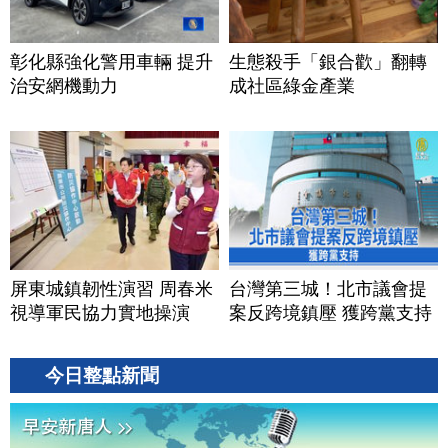
彰化縣強化警用車輛 提升
生態殺手「銀合歡」翻轉
治安網機動力
成社區綠金產業
屏東城鎮韌性演習 周春米
台灣第三城！北市議會提
視導軍民協力實地操演
案反跨境鎮壓 獲跨黨支持
今日整點新聞