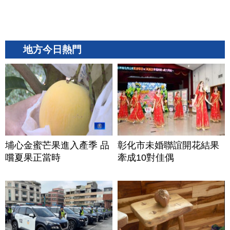
地方今日熱門
埔心金蜜芒果進入產季 品
彰化市未婚聯誼開花結果
嚐夏果正當時
牽成10對佳偶