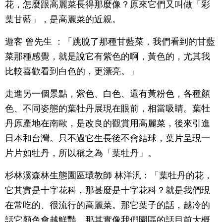
花，怎麼跟高麗菜長得那麼像？原來它們又叫做「彩
葉甘藍」，是高麗菜的近親。
遊客 曾先生 ：「跳脫了那種甘藍菜，我們看到的甘藍
菜那種感覺，就是說它有紫色的啊，黃色的，尤其我
比較喜歡看到白色的，更漂亮。」
走進另一個景點，紫色、白色、還有黃粉色，各種顏
色、不同姿態的葉牡丹展現在眼前，相當吸睛。葉牡
丹原產地在南歐，是改良的觀賞用高麗菜，後來引進
日本和台灣。只不過它生長後不會結球，葉片呈現一
片片如牡丹，所以稱之為「葉牡丹」。
杉林溪森林生態園區環教師 林洋汎：「葉牡丹的花，
它其實是十字花科，那甚麼是十字花科？就是我們現
在常吃的、很流行的高麗菜。那它葉子的話，越冷的
話它顏色會越鮮豔，那其實像我們園區的話目前大概