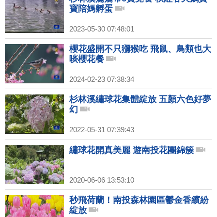
寶陪媽孵蛋
2023-05-30 07:48:01
櫻花盛開不只獼猴吃 飛鼠、鳥類也大
啖櫻花餐
2024-02-23 07:38:34
杉林溪繡球花集體綻放 五顏六色好夢
幻
2022-05-31 07:39:43
繡球花開真美麗 遊南投花團錦簇
2020-06-06 13:53:10
秒飛荷蘭！南投森林園區鬱金香繽紛
綻放