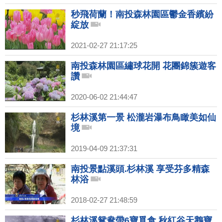
秒飛荷蘭！南投森林園區鬱金香繽紛
綻放
2021-02-27 21:17:25
南投森林園區繡球花開 花團錦簇遊客
讚
2020-06-02 21:44:47
杉林溪第一景 松瀧岩瀑布鳥瞰美如仙
境
2019-04-09 21:37:31
南投景點溪頭.杉林溪 享受芬多精森
林浴
2018-02-27 21:48:59
杉林溪鴛鴦帶6寶覓食 秋紅谷天鵝寶