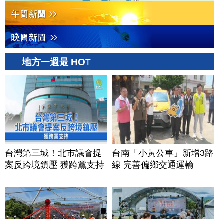
地方一週最 HOT
台灣第三城！北市議會提
台南「小黃公車」新增3路
案反跨境鎮壓 獲跨黨支持
線 完善偏鄉交通運輸