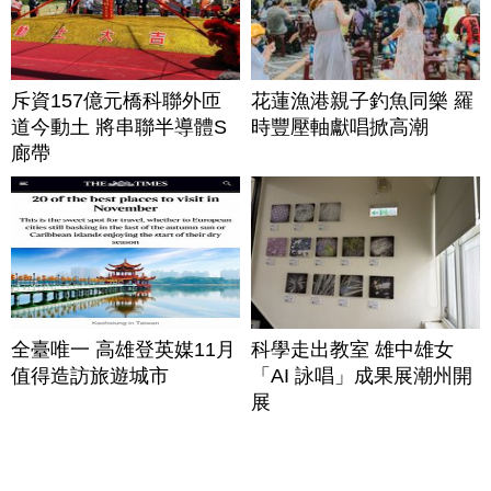
斥資157億元橋科聯外匝
花蓮漁港親子釣魚同樂 羅
道今動土 將串聯半導體S
時豐壓軸獻唱掀高潮
廊帶
全臺唯一 高雄登英媒11月
科學走出教室 雄中雄女
值得造訪旅遊城市
「AI 詠唱」成果展潮州開
展