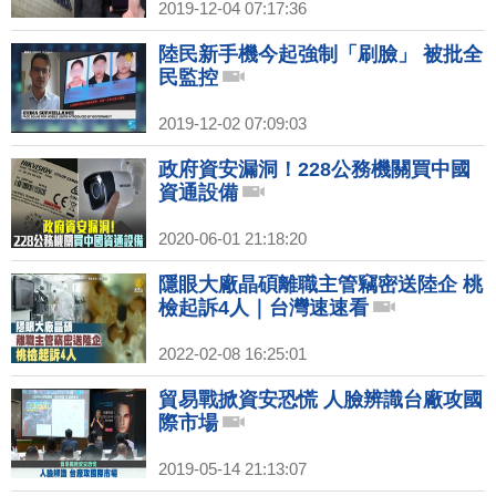
2019-12-04 07:17:36
陸民新手機今起強制「刷臉」 被批全
民監控
2019-12-02 07:09:03
政府資安漏洞！228公務機關買中國
資通設備
2020-06-01 21:18:20
隱眼大廠晶碩離職主管竊密送陸企 桃
檢起訴4人｜台灣速速看
2022-02-08 16:25:01
貿易戰掀資安恐慌 人臉辨識台廠攻國
際市場
2019-05-14 21:13:07