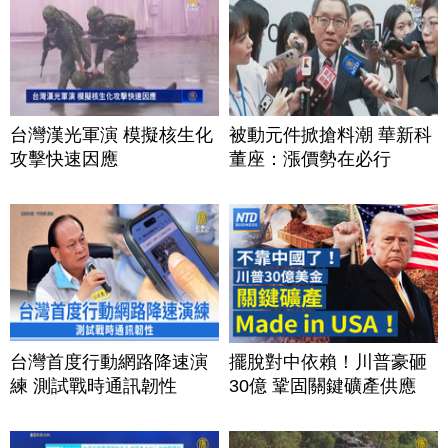
台灣漢光軍演 模擬核生化
被動元件掀搶料潮 華新科
攻擊快速因應
董座：漲價勢在必行
台灣首度行動網路降速演
擺脫對中依賴！川普豪砸
練 測試戰時通訊韌性
30億 鞏固關鍵礦產供應