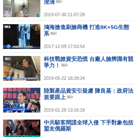
澄清
2019-07-30 21:07:28
鴻海搶進刷臉商機 打造8K+5G生態
系
2017-12-09 17:53:54
科技戰掀資安恐慌 台廠人臉辨識有競
爭力！
2019-05-22 18:28:34
陸製產品資安引疑慮 陳良基：政府法
規要跟上
2019-01-28 13:16:18
中共駭客間諜全球入侵 下手對象包括
盟友俄羅斯