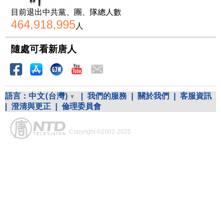
目前退出中共黨、團、隊總人數
464,918,995
人
隨處可看新唐人
語言：
中文(台灣)
|
我們的服務
|
關於我們
|
客服資訊
|
澄清與更正
|
倫理委員會
Copyright ©2002-2025