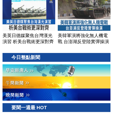
美英日德媒聚焦台灣漢光
美韓軍演將強化無人機電
演習 析美台戰術更深對齊
戰 台澎湖反登陸實彈操演
今日整點新聞
要聞一週最 HOT