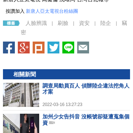
按讚加入
新唐人亞太電視台粉絲團
人臉辨識
刷臉
資安
陸企
竊
|
|
|
|
密
相關新聞
調查局動員百人 偵辦陸企違法挖角人
才案
2022-03-16 13:27:23
加州少女告抖音 沒帳號卻疑遭蒐集個
資