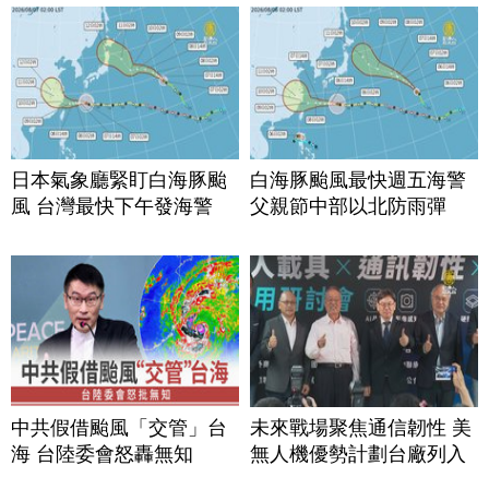
日本氣象廳緊盯白海豚颱
白海豚颱風最快週五海警
風 台灣最快下午發海警
父親節中部以北防雨彈
中共假借颱風「交管」台
未來戰場聚焦通信韌性 美
海 台陸委會怒轟無知
無人機優勢計劃台廠列入