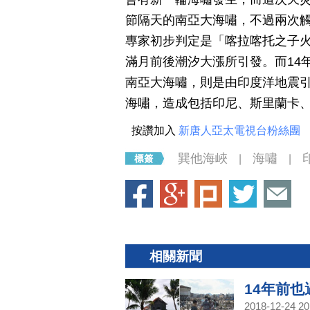
節隔天的南亞大海嘯，不過兩次
專家初步判定是「喀拉喀托之子
滿月前後潮汐大漲所引發。而14
南亞大海嘯，則是由印度洋地震引
海嘯，造成包括印尼、斯里蘭卡
按讚加入
新唐人亞太電視台粉絲團
巽他海峽
海嘯
|
|
相關新聞
14年前也
2018-12-24 20