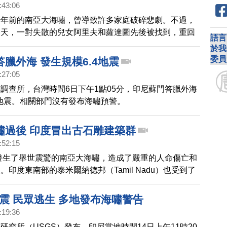
:43:06
十年前的南亞大海嘯，曾導致許多家庭破碎悲劇。不過，
今天，一對失散的兒女阿里夫和蘿達圖先後被找到，重回
語言
來看報導。
於我
委員
臘外海 發生規模6.4地震
:27:05
調查所，台灣時間6日下午1點05分，印尼蘇門答臘外海
4地震。相關部門沒有發布海嘯預警。
嘯過後 印度冒出古石雕建築群
:52:15
，發生了舉世震驚的南亞大海嘯，造成了嚴重的人命傷亡和
。印度東南部的泰米爾納德邦（Tamil Nadu）也受到了
重襲擊。但意外的是，在海嘯發生後，突然冒出了一組神
雕建築群，引起了考古界的關注。
強震 民眾逃生 多地發布海嘯警告
:19:36
研究所（USGS）發布，印尼當地時間14日上午11時20