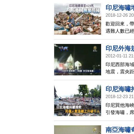
印尼海嘯增
2018-12-26 20
歡迎回來，
遇難人數已經
場所避難。
印尼外海規
2012-01-11 21
印尼西部海域
地震，震央距
里處。強震
嘯，目前也
印尼海嘯
2018-12-23 21
印尼巽他海峽
引發海嘯，席
的數據，死傷
傷、28人失
南亞海嘯