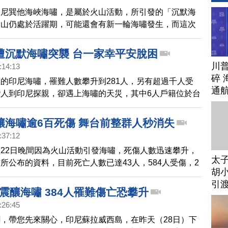
印尼巽他海峽海嘯，是屬於火山活動，所引發的「沉默海
火山仍處於活躍期，可能還會有新一輪海嘯發生，而這次
前，也讓人想起2004年12月26日，聖誕節隔天的南亞大
兩次觸發海嘯的原因完全不同，這次海嘯的發生原因，專
遭沉默海嘯突襲 台一家幸平安脫困
是「喀拉喀托之子火山」爆發所造成的海底山體崩塌，加
川
:14:13
月前後潮汐大漲所引發。而14年前，造成近30萬人失蹤
碎 
的印尼海嘯，罹難人數攀升到281人，另有超過千人受
多萬人受傷的南亞大海嘯，則是由印度洋地震引發，當時
通
人到印尼探親，卻遇上海嘯的天災，其中6人戶籍位於台
9.1，帶起30公尺高的巨大海嘯，造成包括印尼、斯里蘭
，受困國人都已經脫困，也特別感謝外交部印尼辦事處人
當地人，伸出援手。
釀海嘯逾6百死傷 舞台前整群人秒消失
:37:12
22日晚間因為火山活動引發海嘯，死傷人數迅速攀升，
太
所公布的資料，目前死亡人數已達43人，584人受傷，2
胡小
氣象氣候地球物理局(BMKG)表示，這次海嘯是喀拉喀托
引
 Krakatau）活動加上滿月潮汐的雙重現象所引起。
地震釀海嘯 384人罹難傷亡恐攀升
:26:45
，帶您先來關心，印尼蘇拉威西島，在昨天（28日）下