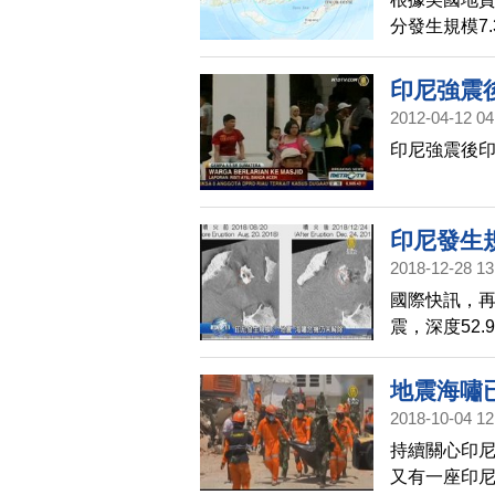
分發生規模7
（Flores 
北方112公
印尼強震
目前無傳出
2012-04-12 04
印尼強震後印
印尼發生規
2018-12-28 13
國際快訊，再
震，深度52
任何傷亡報告
嘯，造成超過
地震海嘯已
顯小了一號
2018-10-04 12
邊坡滑移引
持續關心印尼
警告，巽他海
又有一座印