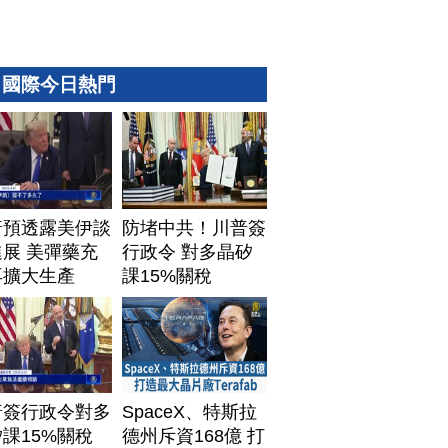
國際今日熱門
普預透露美伊談
防堵中共！川普簽
展 美彈藥充
行政令 對多晶矽
再擴大生產
課15%關稅
普簽行政令對多
SpaceX、特斯拉
課15%關稅
德州斥資168億 打