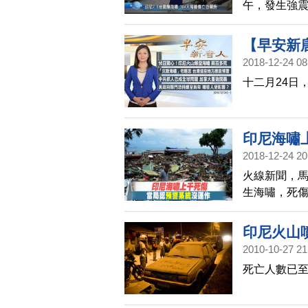
午，發生強震
續傷亡數字
天，陸續透
【早安新唐
2018-12-24 08
十二月24日
印尼海嘯
2018-12-24 20
火線新聞，馬
生海嘯，死
海嘯發生。
宣稱巨浪是
印尼火山
對非地震引起
2010-10-27 21
無法運作。
死亡人數已至