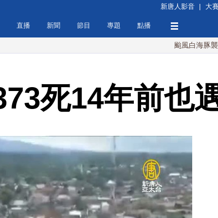
新唐人影音
|
大
直播
新聞
節目
專題
點播
颱風白海豚襲沖繩 週末
373死14年前也