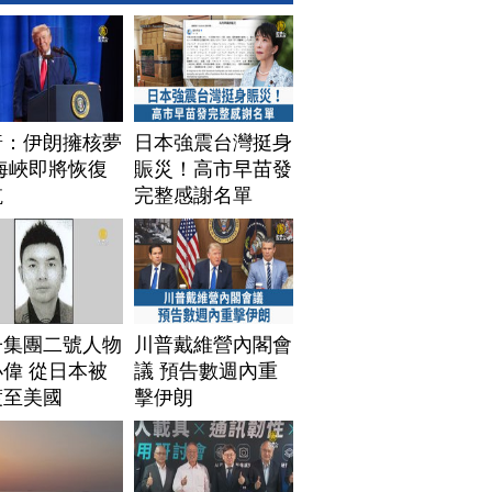
普：伊朗擁核夢
日本強震台灣挺身
海峽即將恢復
賑災！高市早苗發
航
完整感謝名單
子集團二號人物
川普戴維營內閣會
偉 從日本被
議 預告數週內重
渡至美國
擊伊朗