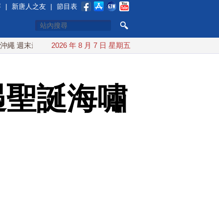
賽
|
新唐人之友
|
節目表
最近台灣 10日登陸浙江
2026 年 8 月 7 日 星期五
川普預透露美伊談判進展 美彈藥充足
遇聖誕海嘯