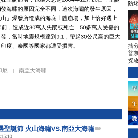
防
觸發海嘯的原因完全不同，這次海嘯的發生原因，
火山」爆發所造成的海底山體崩塌，加上恰好遇上
年前，造成近30萬人失蹤或死亡，50多萬人受傷的
發，當時地震規模達到9.1，帶起30公尺高的巨大
搞
、印度、泰國等國家都遭受損害。
普京
探
印尼
南亞大海嘯
|
遇聖誕節 火山海嘯VS.南亞大海嘯
:15:10