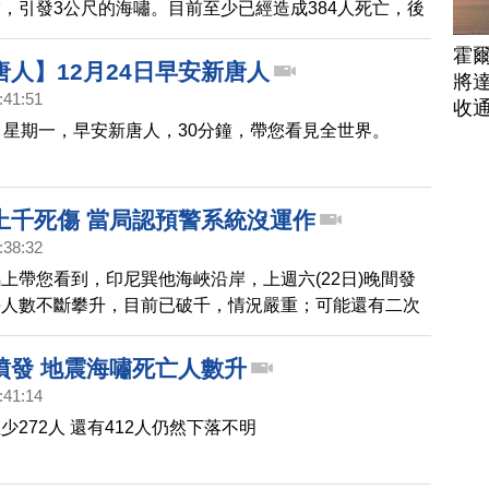
，引發3公尺的海嘯。目前至少已經造成384人死亡，後
，恐怕還將繼續上修。臨時醫院以及軍方人員，則是在今
霍
過運輸機與海路挺進災區，協助救災。
人】12月24日早安新唐人
將
:41:51
收
，星期一，早安新唐人，30分鐘，帶您看見全世界。
上千死傷 當局認預警系統沒運作
:38:32
上帶您看到，印尼巽他海峽沿岸，上週六(22日)晚間發
傷人數不斷攀升，目前已破千，情況嚴重；可能還有二次
而印尼當局一開始不但沒發佈海嘯警報，起初甚至誤判，
異常潮汐，不是海嘯，今天，印尼當局坦言，他們沒有針
噴發 地震海嘯死亡人數升
的海嘯預警系統，甚至一般的海嘯預警系統，也已經7年
:41:14
少272人 還有412人仍然下落不明