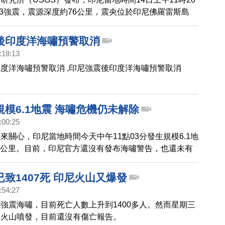
.3強震，震源深度約76公里，震央位於印尼佛羅雷斯島
Island）外海，在佛羅雷斯島東部拉蘭圖卡（Larantuka）西
里處，震源深度12公里。當局發布可能發生海嘯的警告，
後印度洋海嘯預警取消
災損或人員傷亡。
:18:13
度洋海嘯預警取消 ,印尼強震後印度洋海嘯預警取消
模6.1地震 海嘯危機仍未解除
:00:25
來關心，印尼當地時間今天中午11點03分發生規模6.1地
.9公里。目前，印尼官方還沒有發布海嘯警告，也還未有
傳出。另外，印尼喀拉喀托之子火山22日噴發引發海
400人死亡。現在最新曝光的雷達圖顯示，火山範圍明
致1407死 印尼火山又爆發
，專家表示，這張照片證明確實是火山噴發後，導致海底
:54:27
發巽他海峽沿岸海嘯，目前火山仍持續噴發，印尼政府也
強震海嘯，目前死亡人數上升到1400多人。然而星期三
峽沿岸1公里的地區居民，預防海嘯再次襲擊。
尼火山噴發，目前還沒有傷亡報告。