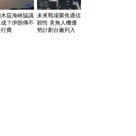
爾木茲海峽協議
未來戰場聚焦通信
達成？伊朗傳不
韌性 美無人機優
通行費
勢計劃台廠列入