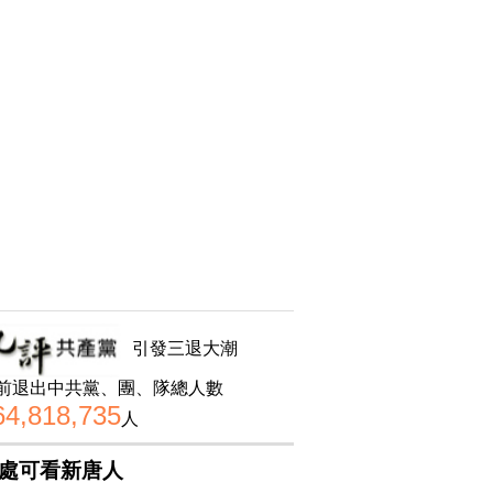
引發三退大潮
前退出中共黨、團、隊總人數
64,818,735
人
處可看新唐人