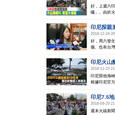
好，上週六
嘯」。由於
天災在聖誕節
海嘯，不過
印尼探親
家初步判定
2018-12-24 20
上恰好遇上滿
好，周六發生
或死亡，50
傷。也有台灣
地震規模達到
中市，還好
卡、印度、
員，僑界及
印尼火山
2018-12-23 21
印尼巽他海峽
根據印尼官方
人失蹤，印尼
火山（Anak
印尼7.5
2018-09-29 21
週末火線新聞