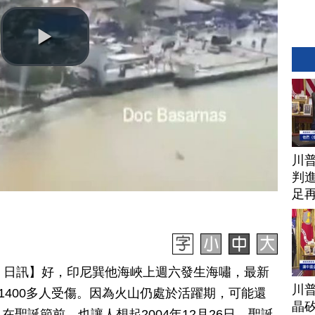
川
判進
足
月 25 日訊】好，印尼巽他海峽上週六發生海嘯，最新
川
1400多人受傷。因為火山仍處於活躍期，可能還
晶矽
聖誕節前，也讓人想起2004年12月26日，聖誕