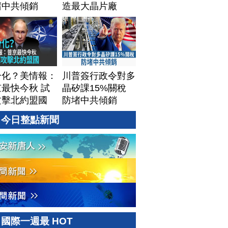
堵中共傾銷
造最大晶片廠
Terafab
分化？美情報：
川普簽行政令對多
最快今秋 試
晶矽課15%關稅
攻擊北約盟國
防堵中共傾銷
今日整點新聞
國際一週最 HOT