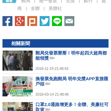
郵局
統一發票
兌獎
銀行
超
|
|
|
|
商
全聯
美聯社
|
|
相關新聞
郵局兌發票掰掰！明年起四大超商都
能領獎
2018-11-19 21:48:43
換發票免跑郵局 明年兌獎APP直接匯
戶頭
2018-03-14 21:48:46
口罩2.0通路增更多！全聯、美廉社可
取貨