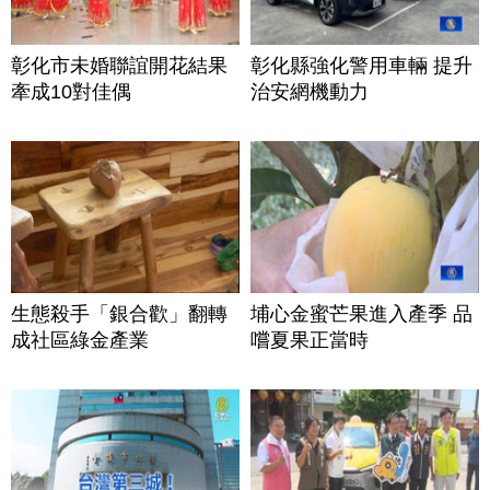
彰化市未婚聯誼開花結果
彰化縣強化警用車輛 提升
牽成10對佳偶
治安網機動力
生態殺手「銀合歡」翻轉
埔心金蜜芒果進入產季 品
成社區綠金產業
嚐夏果正當時