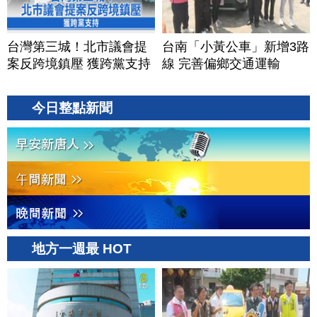
台灣第三城！北市議會提
台南「小黃公車」新增3路
案反跨境鎮壓 獲跨黨支持
線 完善偏鄉交通運輸
今日整點新聞
地方一週最 HOT