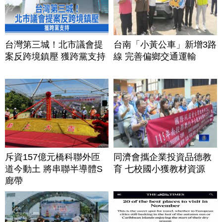
台灣第三城！北市議會提
台南「小黃公車」新增3路
案反跨境鎮壓 獲跨黨支持
線 完善偏鄉交通運輸
斥資157億元橋科聯外匝
同濟會攜企業投資品德教
道今動土 將串聯半導體S
育 七校國小獲教材資源
廊帶