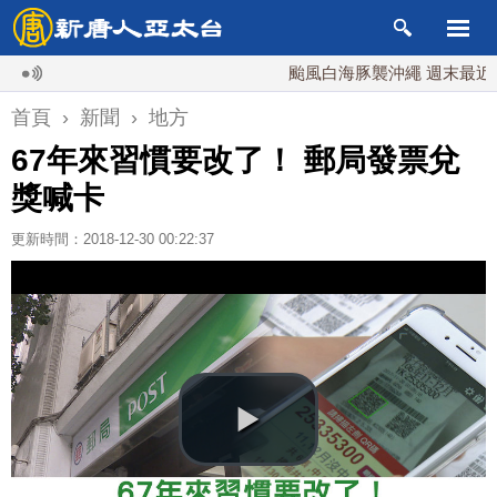
颱風白海豚襲沖繩 週末最近台灣 1
首頁
›
新聞
›
地方
67年來習慣要改了！ 郵局發票兌
獎喊卡
更新時間：2018-12-30 00:22:37