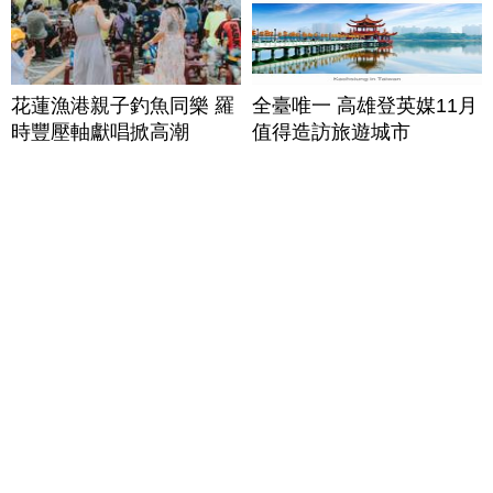
花蓮漁港親子釣魚同樂 羅
全臺唯一 高雄登英媒11月
時豐壓軸獻唱掀高潮
值得造訪旅遊城市