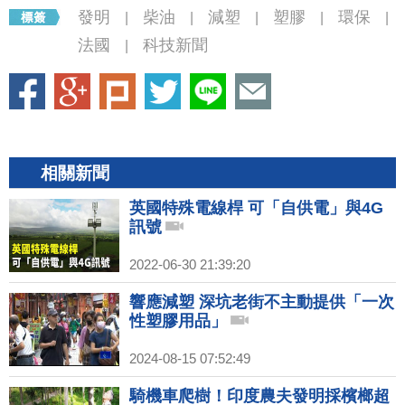
發明
柴油
減塑
塑膠
環保
|
|
|
|
|
法國
科技新聞
|
相關新聞
英國特殊電線桿 可「自供電」與4G
訊號
2022-06-30 21:39:20
響應減塑 深坑老街不主動提供「一次
性塑膠用品」
2024-08-15 07:52:49
騎機車爬樹！印度農夫發明採檳榔超