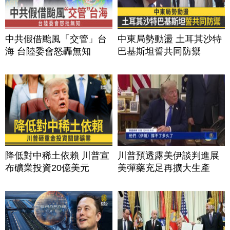
中共假借颱風「交管」台
中東局勢動盪 土耳其沙特
海 台陸委會怒轟無知
巴基斯坦誓共同防禦
降低對中稀土依賴 川普宣
川普預透露美伊談判進展
布礦業投資20億美元
美彈藥充足再擴大生產