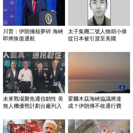
川普：伊朗擁核夢碎 海峽
太子集團二號人物胡小偉
即將恢復通航
從日本被引渡至美國
未來戰場聚焦通信韌性 美
霍爾木茲海峽協議將達
無人機優勢計劃台廠列入
成？伊朗傳不收通行費