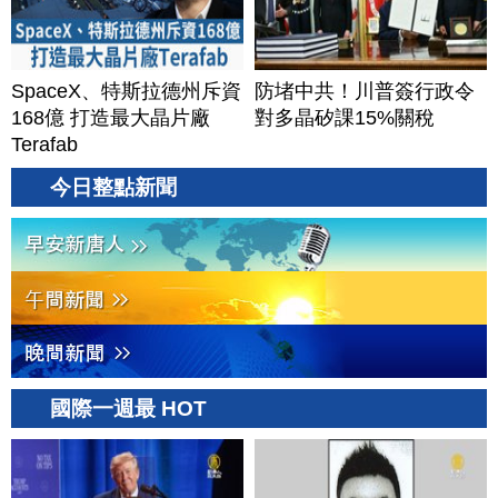
SpaceX、特斯拉德州斥資
防堵中共！川普簽行政令
168億 打造最大晶片廠
對多晶矽課15%關稅
Terafab
今日整點新聞
國際一週最 HOT