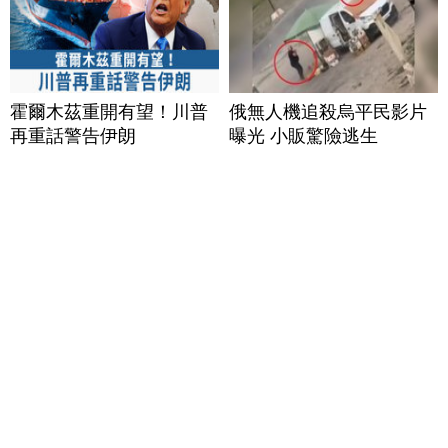
霍爾木茲重開有望！川普
俄無人機追殺烏平民影片
再重話警告伊朗
曝光 小販驚險逃生