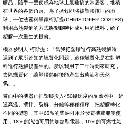
膠品，隨手一丟便成為地球上最難搞的常居客，堆積
在世界的各個角落。為了拯救即將被塑膠掩埋的地
球，一位法國科學家柯斯提(CHRISTOFER COSTES)
利用高熱裂解的方式將塑膠轉化成可用的燃料，給了
塑膠一次重生的機會。
機器發明人 柯斯提：「當我把塑膠進行高熱裂解時，
遇到了眾所皆知的蠟質化問題，這種蠟質化是在對塑
料進行熱解後產生的。所以我用了三年時間來研究，
去除蠟質化，讓塑膠熱解後能產生出柴油和天然
氣。」
畫面中的機器正把塑膠投入450攝氏度的反應器中，經
過高溫、攪拌、裂解、分離等種種程序，把塑膠轉化
不同的型態，其中65％的柴油可用於發電機或船隻使
用，18％的汽油可用於加熱型電器，10％的可燃性氣