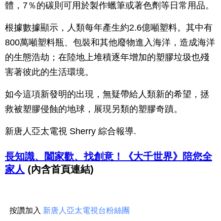
體，7％的碳則可用於製作蠟筆或著色劑等日常用品。
根據數據顯示，人類每年產生約2.6億噸塑料。其中有
800萬噸塑料瓶、包裝和其他廢物進入海洋，造成海洋
的生態浩劫；在陸地上堆積逐年增加的塑膠垃圾也殘
害著彼此的生活環境。
如今這項新發明的出現，無疑帶給人類新的希望，拯
救被塑膠侵蝕的地球，展現另類的塑膠奇蹟。
新唐人亞太電視 Sherry 綜合報導.
長知識、闔家歡、找創意！《大千世界》陪您全
家人
(內含首頁連結)
按讚加入
新唐人亞太電視台粉絲團