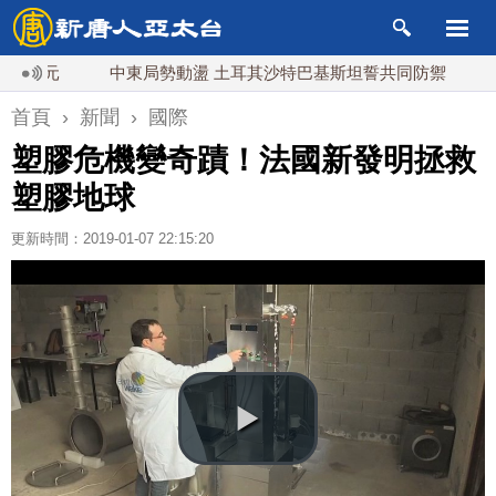
元
中東局勢動盪 土耳其沙特巴基斯坦誓共同防禦
漢光實
首頁
›
新聞
›
國際
塑膠危機變奇蹟！法國新發明拯救
塑膠地球
更新時間：2019-01-07 22:15:20