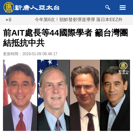
今年第6次！朝鮮發射彈道導彈 落日本EEZ外
紅海
前AIT處長等44國際學者 籲台灣團
結抵抗中共
更新時間：2019-01-09 08:48:17