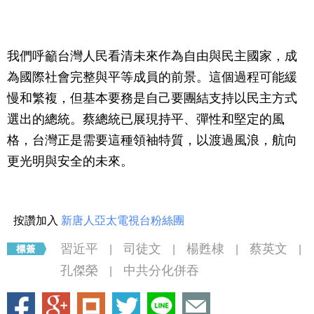
我們呼籲台灣人民看清未來作為自由與民主國家，成
為國際社會完整與平等成員的前景。這個過程可能緩
慢和繁複，但基本要務是自己要團結支持以民主方式
選出的總統。蔡總統已展現持平、彈性和堅定的風
格，台灣正是需要這種領袖特質，以渡過風浪，航向
更光明與安全的未來。
按讚加入
新唐人亞太電視台粉絲團
習近平
司徒文
楊甦棣
蔡英文
|
|
|
|
孔傑榮
中共分化併吞
|