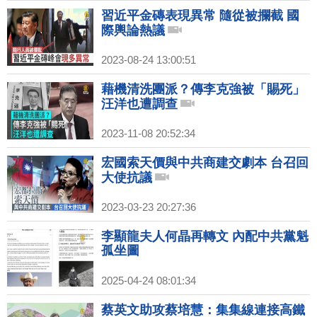
習近平金磚表現異常 隨從被攔截 國
際輿論熱議
2023-08-24 13:00:51
藉機清洗團派？傳李克強被「賜死」
汪洋也遭調查
2023-11-08 20:52:34
宏國索天價與中共商建交劇本 台召回
大使抗議
2023-03-23 20:27:36
李顯龍夫人何晶再轉文 內配中共黨魁
孤坐圖
2025-04-24 08:01:34
蔡英文助攻蔡培慧：集集線連接高鐵