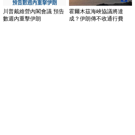
川普戴維營內閣會議 預告
霍爾木茲海峽協議將達
數週內重擊伊朗
成？伊朗傳不收通行費