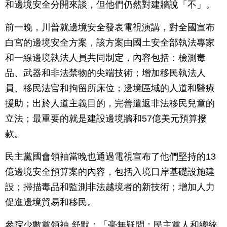
和邊境安全分開來談，但他們仍然對建牆說「不」。
前一晚，川普就邊境安全發表電視演講，對全國宣布
白宮的邊境安全方案，該方案由國土安全部執法專家
和一線邊境執法人員共同制定，內容包括：檢測毒
品、武器和非法禁物的尖端技術；增加移民執法人
員、移民法官和拘留所床位；邊境區域的人道和醫療
援助；出於人道主義目的，完善遣返非法移民兒童的
立法；最重要的就是建設邊境牆和57億美元預算撥
款。
民主黨國會領袖當晚也通過電視宣布了他們堅持的13
億邊境安全預算案的內容，包括入境口岸基礎設施建
設；掃描毒品和監測非法越境者的新技術；增加人力
促進邊境貿易和移民。
參院少數黨領袖 舒默：「毫無疑問：民主黨人和總統