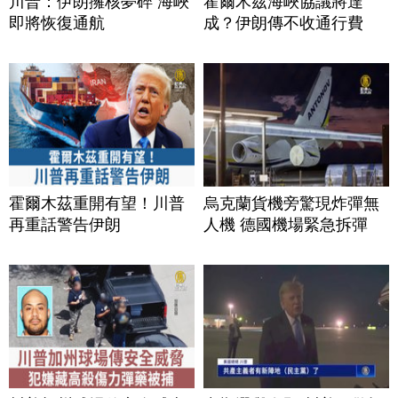
川普：伊朗擁核夢碎 海峽
霍爾木茲海峽協議將達
即將恢復通航
成？伊朗傳不收通行費
霍爾木茲重開有望！川普
烏克蘭貨機旁驚現炸彈無
再重話警告伊朗
人機 德國機場緊急拆彈