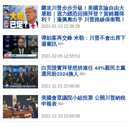
圍攻川普步步升級！美國言論自由大
屠殺｜迴力鏢恐回插拜登？賀錦麗得
利？｜蓬佩奧出手 川普路線保衛戰！
｜矢板明夫｜桑普｜@新聞大破解
2021-01-13 22:38:28
【2021年1月13日】｜新唐人亞太電
視
彈劾案再交鋒 米勒：川普不會出席下
週審訊
2021-02-05 12:59:53
白宮證實拜登想拚連任 44%親民主黨
選民盼2024換人
2021-11-23 22:08:08
美國會眾議院小組投票 公開川普納稅
申報表
2022-12-23 10:56:58