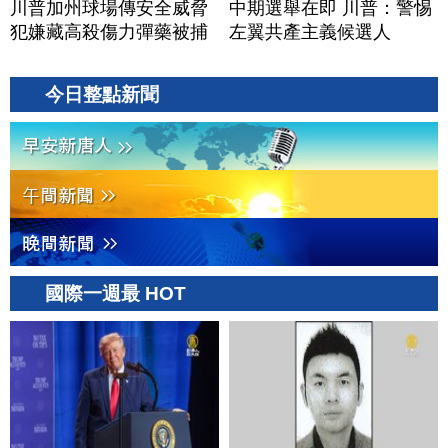
川普加州球場傳安全威脅
中期選舉在即 川普：警惕
犯嫌藏高殺傷力彈藥被捕
左翼共產主義候選人
今日整點新聞
國際一週最 HOT