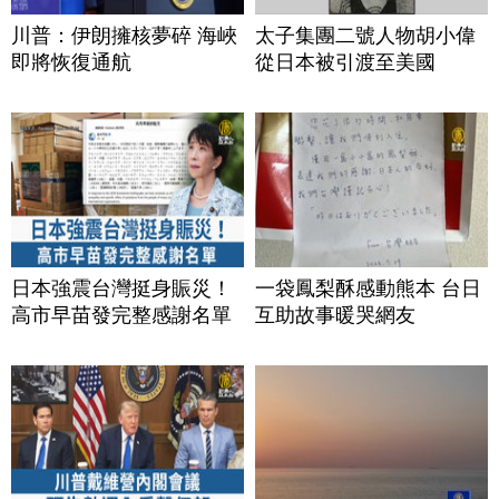
川普：伊朗擁核夢碎 海峽
太子集團二號人物胡小偉
即將恢復通航
從日本被引渡至美國
日本強震台灣挺身賑災！
一袋鳳梨酥感動熊本 台日
高市早苗發完整感謝名單
互助故事暖哭網友