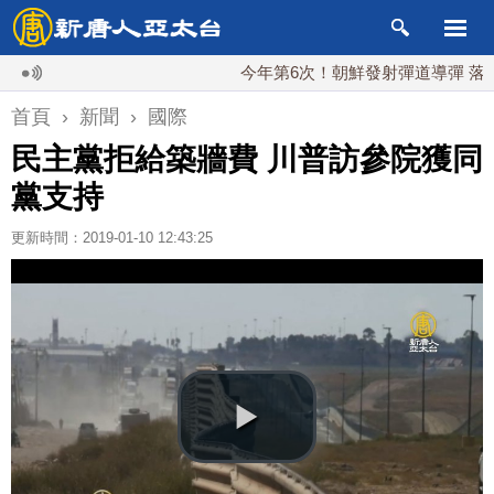
今年第6次！朝鮮發射彈道導彈 落日本EE
首頁
›
新聞
›
國際
民主黨拒給築牆費 川普訪參院獲同
黨支持
更新時間：2019-01-10 12:43:25