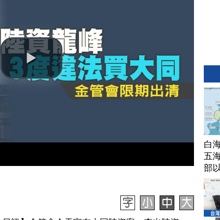
白
五海
部