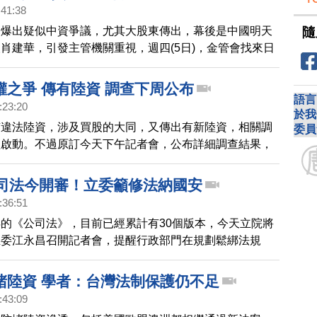
.5%股份，不過立委黃國昌，週四向金管會主委顧立雄，
:41:38
。他指出過去幫「龍峰國際」任國龍，下單的操盤手朱
隨
，爆出疑似中資爭議，尤其大股東傳出，幕後是中國明天
過「雅興投資」下單，並透過「維佳置業」下單購入大同
肖建華，引發主管機關重視，週四(5日)，金管會找來日
任國龍女兒身份，分別進場買進大同股票，要金管會查明
大股東，港商建群公司主要實質控制人，建高董事長陳銘
握。顧立雄表示，會透過
況。
權之爭 傳有陸資 調查下周公布
語言
:23:20
於我
有違法陸資，涉及買股的大同，又傳出有新陸資，相關調
委員
經啟動。不過原訂今天下午記者會，公布詳細調查結果，
序關係，要延後最快到下個星期公布。
公司法今開審！立委籲修法納國安
:36:51
的《公司法》，目前已經累計有30個版本，今天立院將
立委江永昌召開記者會，提醒行政部門在規劃鬆綁法規
國安納入考量，防止「假外資、真中資」趁機入侵。 江
的大同案為例，表示陸資龍峰國際利用加拿大籍人頭戶，
堵陸資 學者：台灣法制保護仍不足
商，經由台資券商，買大同股票，龍峰對大同總持股一度
:43:09
％，整起案件也是金管會追查後才發現的，如果未來全面鬆