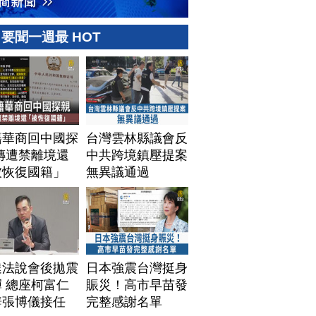
要聞一週最 HOT
籍華商回中國探
台灣雲林縣議會反
傳遭禁離境還
中共跨境鎮壓提案
被恢復國籍」
無異議通過
達法說會後拋震
日本強震台灣挺身
 總座柯富仁
賑災！高市早苗發
辭張博儀接任
完整感謝名單