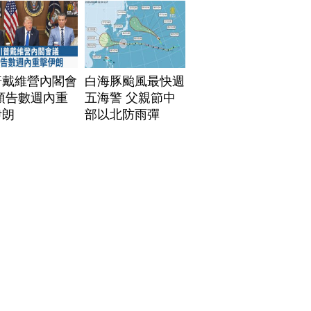
普戴維營內閣會
白海豚颱風最快週
預告數週內重
五海警 父親節中
伊朗
部以北防雨彈