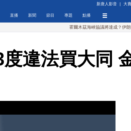
新唐人影音
|
大
直播
新聞
節目
專題
點播
霍爾木茲海峽協議將達成？伊朗傳不收通
3度違法買大同 