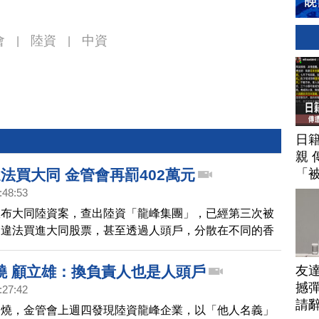
會
陸資
中資
|
|
日
親 
「
法買大同 金管會再罰402萬元
:48:53
宣布大同陸資案，查出陸資「龍峰集團」，已經第三次被
，違法買進大同股票，甚至透過人頭戶，分散在不同的香
，進出大同股票，企圖規避金管會查緝。金管會處分龍峰
元罰鍰、並要求半年出清持股。
友
燒 顧立雄：換負責人也是人頭戶
撼彈
:27:42
請
延燒，金管會上週四發現陸資龍峰企業，以「他人名義」