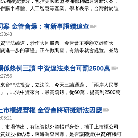
業防堵陸資滲透，包括美國歐盟澳洲都相繼通過新法案，
，這類例子恐怕會更多。
資併購半導體、人工智慧等產業。學者表示，台灣對於陸
企業，或竊取核心技術的法制保護，仍有不足，呼籲可加
來杜絕陸資，規避投資審查。
同案 金管會爆：有新事證續追查
:33:43
中資非法繞道，炒作大同股票。金管會主委顧立雄昨天
相關進一步的事證」正在做調查，有結果就會處置。並透
金員工向金管會檢舉，表示還有其他陸資，透過不同帳戶
立雄昨天還說，包括 兆豐銀行洗錢案，和永豐金控 違法
係條例三讀 中資違法來台可罰2500萬
會重查。
:27:56
資來台非法投資，立法院，今天三讀通過，「兩岸人民關
」，非法中資來台，最高罰鍰，從60萬，提高到2500萬
也表態，後續將由主管機關訂定裁罰基準。
上市櫃經營權 金管會將研擬辦法因應
:05:21
後，市場傳出，有陸資以外資帳戶身份，插手上市櫃公司
質疑股權結構，跨海調查困難，是否讓陸資(中資)有機可