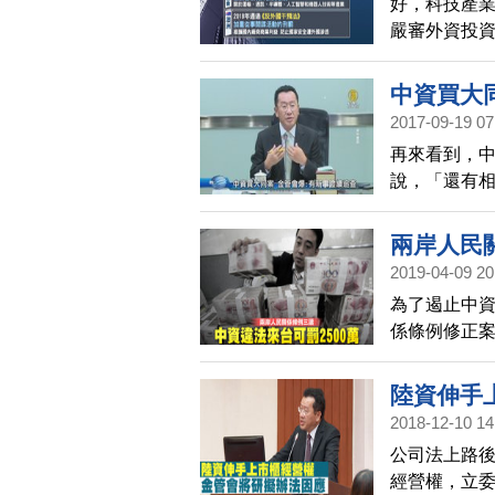
好，科技產
綁、不設防
嚴審外資投
資滲透台灣
入人頭罪，
中資買大
2017-09-19 07
再來看到，
說，「還有
露，有永豐
炒作大同。顧
兩岸人民關
貸款案，都
2019-04-09 20
為了遏止中
係條例修正案
元，陸委會
陸資伸手
2018-12-10 14
公司法上路
經營權，立委