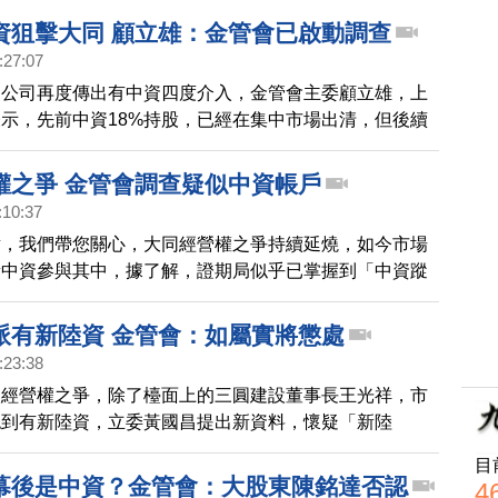
證實，已經有不少立委高度重視。
資狙擊大同 顧立雄：金管會已啟動調查
:27:07
同公司再度傳出有中資四度介入，金管會主委顧立雄，上
示，先前中資18%持股，已經在集中市場出清，但後續
否持有大同股票，金管會已在調查當中。
權之爭 金管會調查疑似中資帳戶
:10:37
點，我們帶您關心，大同經營權之爭持續延燒，如今市場
新中資參與其中，據了解，證期局似乎已掌握到「中資蹤
會證實，已經發函給外資保管銀行，要求出具背後資金證
派有新陸資 金管會：如屬實將懲處
:23:38
入經營權之爭，除了檯面上的三圓建設董事長王光祥，市
認到有新陸資，立委黃國昌提出新資料，懷疑「新陸
峰集團任國龍有關。大同股權之爭，多次傳出有陸資藉由
目
份下單，金管會去年勒令要求「龍峰國際」，出清持有的
幕後是中資？金管會：大股東陳銘達否認
4