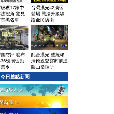
│20260805 (三)
破獲17家中
台灣漢光42演習
法挖角 驚見
登場 戰法升級驗
軍貿黑名單
證全民防衛
國防部 發布
配合漢光 總統賴
36號演習動
清德親登雲豹前進
召集令
圓山指揮所
今日整點新聞