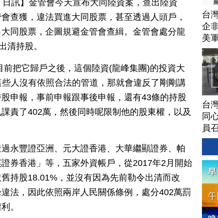
月 17 日訊】金管會今天宣布大同陸資案，查出陸資
台灣
管會查獲，違法買進大同股票，甚至透過人頭戶，
企非
出大同股票，企圖規避金管會查緝。金管會處分龍
美
年出清持股。
目前把它歸戶之後，這個陸資(龍峰集團)的投資大
如果這些人沒有依照合法的管道，那就會違反了剛剛講
股申報，事前申報跟事後申報，還有43條的持股
台灣
課責了402萬，然後同時呢限制他的股東權，以及
同心
員
透過永豐證亞洲、元大證香港、大華繼顯證券、帕
證券香港」等，五家外資帳戶，從2017年2月開始
舊持股18.01%，並沒有因為先前勒令出清而改
違法，因此依照兩岸人民關係條例，處分402萬罰
權利。