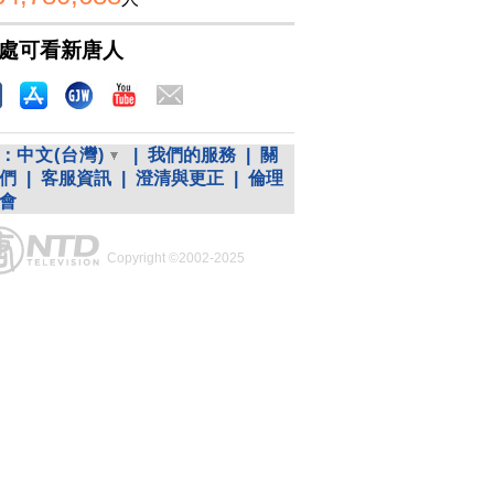
處可看新唐人
：
中文(台灣)
|
我們的服務
|
關
們
|
客服資訊
|
澄清與更正
|
倫理
會
Copyright ©2002-2025