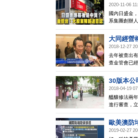
大同股票18
2020-11-06 11
提出新資料
國內日盛金
虹，目前透
系集團創辦人
股票，更以
盛金控第二
是否有所掌
達，了解情
大同經營
2018-12-27 20
去年被查出
查金管會已
因為行政程
30版本
2018-04-19 07
醞釀修法兩年
進行審查，
時，也必須把
永昌 以去年
歐美澳防
繞道香港券
2019-02-27 20
高達18.5