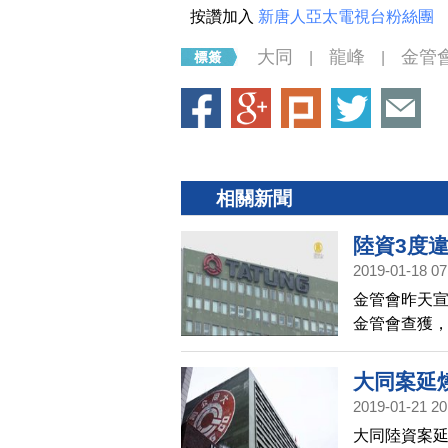
按讚加入
新唐人亞太電視台粉絲團
大同
龍峰
金管
|
|
相關新聞
陸資3度違
2019-01-18 07
金管會昨天
金管會查獲
港外資券商
集團402萬
大同案延
2019-01-21 20
大同陸資案