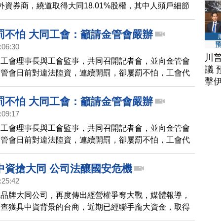
外資券商，繞道取得大同18.01%股權，其中人頭戶細節
管會主委顧立雄首度表示，包括維家置業、雅興投資和陽
是人頭帳戶。
罰不怕 大同工會：籲請金管會嚴辦
:06:30
川
業工會理事長與工會監事，共同召開記者會，並向金管會
議 
金管會日前對違法陸資，連續開罰，卻屢罰不怕，工會代
擊
管機關對違法陸資裁罰太輕，擔心未來可能危及員工就業
金管會嚴辦，維護國家安全。
罰不怕 大同工會：籲請金管會嚴辦
:09:17
業工會理事長與工會監事，共同召開記者會，並向金管會
金管會日前對違法陸資，連續開罰，卻屢罰不怕，工會代
管機關對違法陸資裁罰太輕，擔心未來可能危及員工就業
金管會嚴辦，維護國家安全。
中資搶大同 公司法釀國安危機
:25:42
電品牌大同公司，再度傳出經營權爭奪大戰，媒體報導，
會查獲具中資背景的台商，近期已經聯手龐大資金，取得
權，更計畫要以新版公司法，提前發動改選董監事，儘管