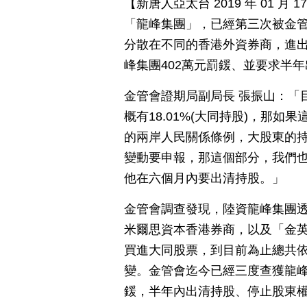
【新唐人亞太台 2019 年 01 
「龍峰集團」，已經第三次被金
分散在不同的香港外資券商，進
峰集團402萬元罰鍰、並要求半
金管會證期局副局長 張振山：「
概有18.01%(大同持股)，那
的兩岸人民關係條例，大股東的持
變動要申報，那這個部分，我們也
他在六個月內要出清持股。」
金管會調查發現，陸資龍峰集團
米爾思資本香港券商，以及「金英
買進大同股票，到目前為止總共依
變。金管會迄今已經三度查獲龍峰
鍰，半年內出清持股、停止股東