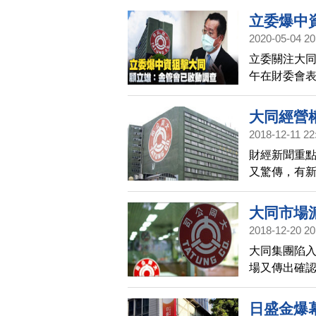
消息還未獲
立委爆中
2020-05-04 20
立委關注大
午在財委會表
有無中資是
大同經營
2018-12-11 22
財經新聞重
又驚傳，有
跡」，金管
明。
大同市場
2018-12-20 20
大同集團陷
場又傳出確
資」，與龍
外資專戶身
日盛金爆