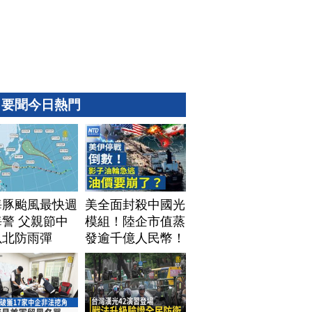
要聞今日熱門
海豚颱風最快週
美全面封殺中國光
警 父親節中
模組！陸企市值蒸
以北防雨彈
發逾千億人民幣！
AI資料中心供應鏈
洗牌？台灣喜迎轉
單！成關鍵樞紐？
｜#財經新聞