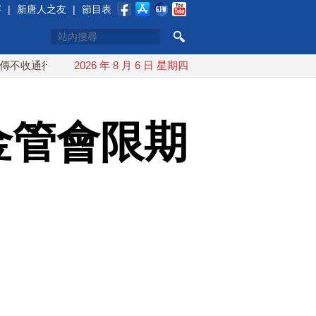
賽
|
新唐人之友
|
節目表
行費
配合漢光 總統賴清德親登雲豹前進圓山指揮所
2026 年 8 月 6 日 星期四
炸
金管會限期