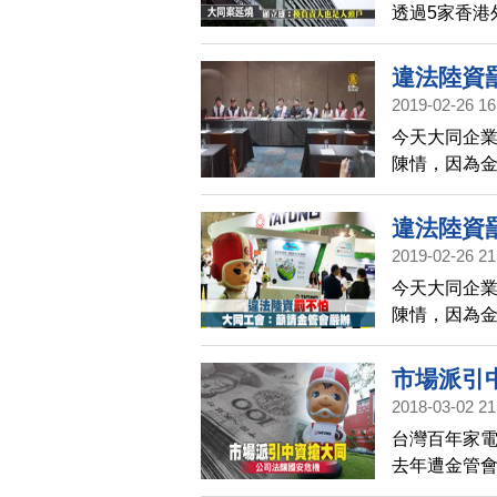
透過5家香港
也曝光，金
光資本，都
違法陸資
2019-02-26 16
今天大同企
陳情，因為
表認為，主
權力，懇請
違法陸資
2019-02-26 21
今天大同企
陳情，因為
表認為，主
權力，懇請
市場派引
2018-03-02 21
台灣百年家
去年遭金管
將近過半股