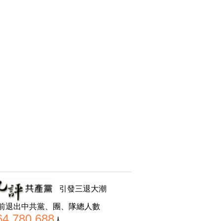
引發三退大潮
前退出中共黨、團、隊總人數
64,780,688
人