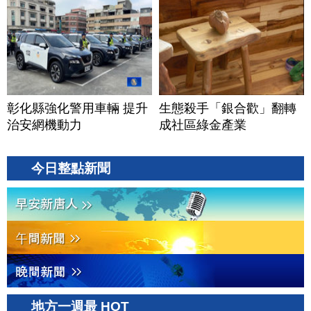
彰化縣強化警用車輛 提升
生態殺手「銀合歡」翻轉
治安網機動力
成社區綠金產業
今日整點新聞
地方一週最 HOT