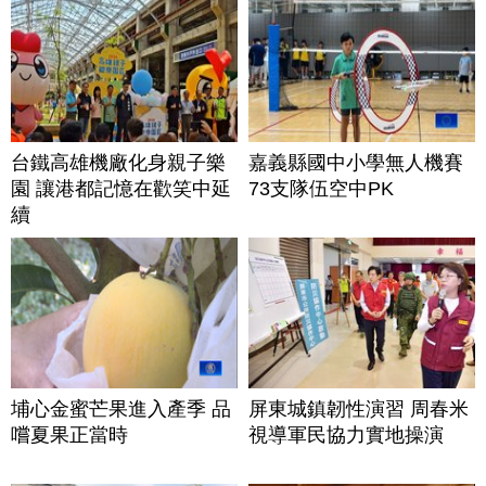
台鐵高雄機廠化身親子樂
嘉義縣國中小學無人機賽
園 讓港都記憶在歡笑中延
73支隊伍空中PK
續
埔心金蜜芒果進入產季 品
屏東城鎮韌性演習 周春米
嚐夏果正當時
視導軍民協力實地操演