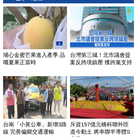
埔心金蜜芒果進入產季 品
台灣第三城！北市議會提
嚐夏果正當時
案反跨境鎮壓 獲跨黨支持
台南「小黃公車」新增3路
斥資157億元橋科聯外匝
線 完善偏鄉交通運輸
道今動土 將串聯半導體S