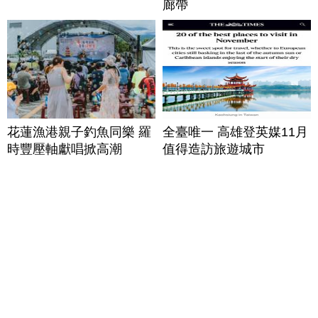
廊帶
花蓮漁港親子釣魚同樂 羅
全臺唯一 高雄登英媒11月
時豐壓軸獻唱掀高潮
值得造訪旅遊城市