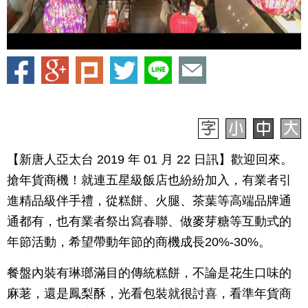
【新唐人亞太台 2019 年 01 月 22 日訊】歡迎回來。
搶年貨商機！就連五星級飯店也紛紛加入，有業者引
進精品級伴手禮，從糕餅、火腿、茶葉等高端品牌通
通都有，也有業者祭出寫春聯、做麥芽糖等互動式的
年節活動，希望帶動年節的商機成長20%-30%。
餐盤內裝有琳瑯滿目的傳統糕餅，不論是花生口味的
麻荖，還是鳳梨酥，光看包裝就很討喜，看準年貨商