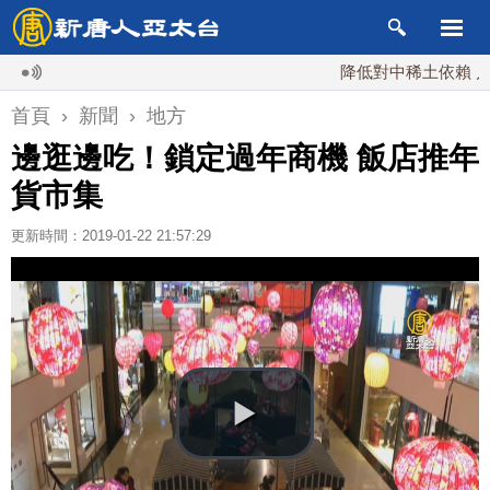
降低對中稀土依賴 川普宣布
首頁
›
新聞
›
地方
邊逛邊吃！鎖定過年商機 飯店推年
貨市集
更新時間：2019-01-22 21:57:29