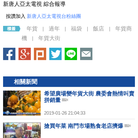
新唐人亞太電視 綜合報導
按讚加入
新唐人亞太電視台粉絲團
年貨
過年
福袋
飯店
年貨商
|
|
|
|
機
年貨大街
|
相關新聞
希望廣場變年貨大街 農委會熱情叫賣
拼銷量
2019-01-26 21:04:33
搶買年菜 南門市場熟食老店擠爆