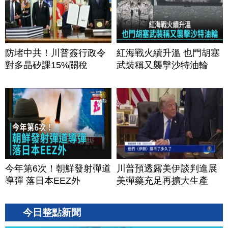
防堵中共！川普簽行政令
紅海戰火續升溫 也門胡塞
對多晶矽課15%關稅
武裝稱又襲擊沙特油輪
今年第6次！朝鮮發射彈道
川普預透露美伊談判進展
導彈 落日本EEZ外
美彈藥充足再擴大生產
今日整點新聞