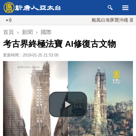
颱風白海豚襲沖繩 週末最近台
首頁
›
新聞
›
國際
考古界終極法寶 AI修復古文物
更新時間：2019-01-25 21:53:05