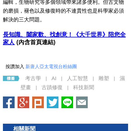
編輯，生物研究等多個領域帶來諸多便利。但古文物
的磨損，褪色以及修復時的不連貫性也是科學家必須
解決的三大問題。
長知識、闔家歡、找創意！《大千世界》陪您全
家人
(內含首頁連結)
按讚加入
新唐人亞太電視台粉絲團
考古學
AI
人工智慧
雕塑
濕
|
|
|
|
壁畫
古蹟修復
科技新聞
|
|
相關新聞