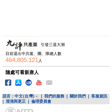
引發三退大潮
目前退出中共黨、團、隊總人數
464,805,121
人
隨處可看新唐人
語言：
中文(台灣)
|
我們的服務
|
關於我們
|
客服資訊
|
澄清與更正
|
倫理委員會