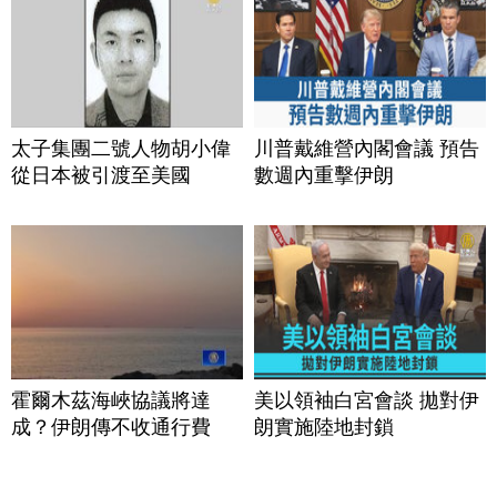
太子集團二號人物胡小偉
川普戴維營內閣會議 預告
從日本被引渡至美國
數週內重擊伊朗
霍爾木茲海峽協議將達
美以領袖白宮會談 拋對伊
成？伊朗傳不收通行費
朗實施陸地封鎖