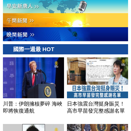
國際一週最 HOT
川普：伊朗擁核夢碎 海峽
日本強震台灣挺身賑災！
即將恢復通航
高市早苗發完整感謝名單