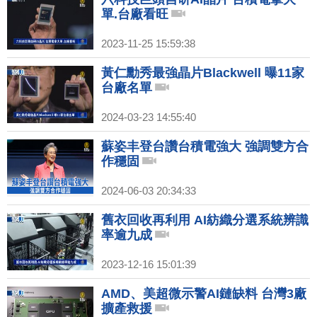
單.台廠看旺
2023-11-25 15:59:38
黃仁勳秀最強晶片Blackwell 曝11家
台廠名單
2024-03-23 14:55:40
蘇姿丰登台讚台積電強大 強調雙方合
作穩固
2024-06-03 20:34:33
舊衣回收再利用 AI紡織分選系統辨識
率逾九成
2023-12-16 15:01:39
AMD、美超微示警AI鏈缺料 台灣3廠
擴產救援