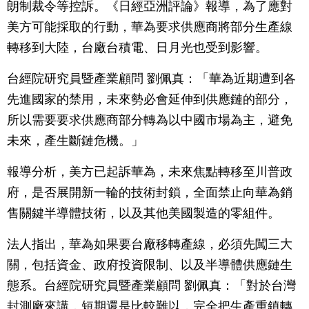
朗制裁令等控訴。《日經亞洲評論》報導，為了應對
美方可能採取的行動，華為要求供應商將部分生產線
轉移到大陸，台廠台積電、日月光也受到影響。
台經院研究員暨產業顧問 劉佩真：「華為近期遭到各
先進國家的禁用，未來勢必會延伸到供應鏈的部分，
所以需要要求供應商部分轉為以中國市場為主，避免
未來，產生斷鏈危機。」
報導分析，美方已起訴華為，未來焦點轉移至川普政
府，是否展開新一輪的技術封鎖，全面禁止向華為銷
售關鍵半導體技術，以及其他美國製造的零組件。
法人指出，華為如果要台廠移轉產線，必須先闖三大
關，包括資金、政府投資限制、以及半導體供應鏈生
態系。台經院研究員暨產業顧問 劉佩真：「對於台灣
封測廠來講，短期還是比較難以，完全把生產重鎮轉