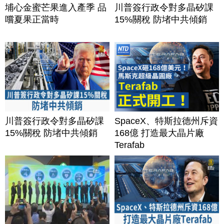
埔心金蜜芒果進入產季 品
川普簽行政令對多晶矽課
嚐夏果正當時
15%關稅 防堵中共傾銷
川普簽行政令對多晶矽課
SpaceX、特斯拉德州斥資
15%關稅 防堵中共傾銷
168億 打造最大晶片廠
Terafab