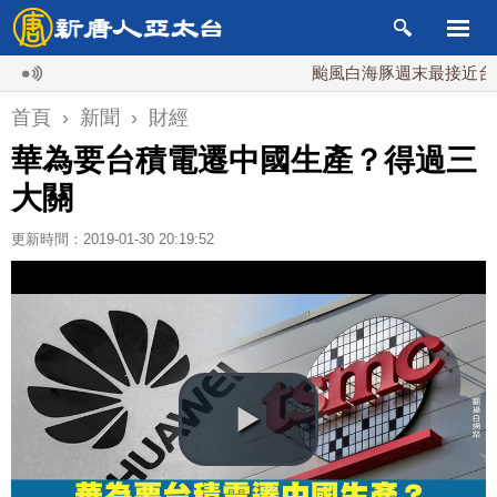
颱風白海豚週末最接近台灣 最
首頁
›
新聞
›
財經
華為要台積電遷中國生產？得過三
大關
更新時間：2019-01-30 20:19:52