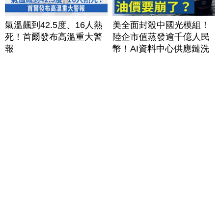
氣溫飆到42.5度、16人熱
美全面封殺中國光模組！
死！首爾發布高溫重大警
陸企市值蒸發逾千億人民
報
幣！AI資料中心供應鏈洗
牌？台灣喜迎轉單！成關
鍵樞紐？｜#財經新聞
│20260805 (三)