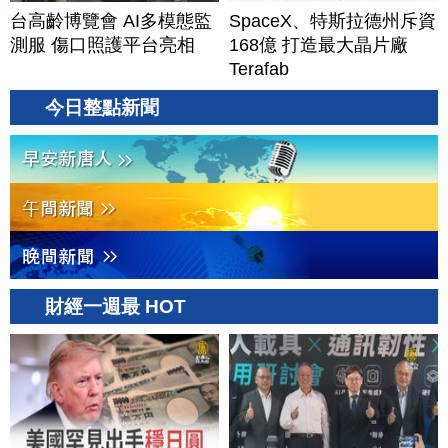
台高齡博覽會 AI多模態監
SpaceX、特斯拉德州斥資
測服 傷口照護平台亮相
168億 打造最大晶片廠
Terafab
今日整點新聞
財經一週最 HOT