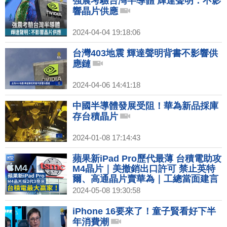
強震考驗台灣半導體 輝達聲明：不影
響晶片供應
2024-04-04 19:18:06
台灣403地震 輝達聲明背書不影響供
應鏈
2024-04-06 14:41:18
中國半導體發展受阻！華為新品採庫
存台積晶片
2024-01-08 17:14:43
蘋果新iPad Pro歷代最薄 台積電助攻
M4晶片｜美撤銷出口許可 禁止英特
爾、高通晶片賣華為｜工總當面建言
潘俊榮：核能成本低盼考量
2024-05-08 19:30:58
iPhone 16要來了！童子賢看好下半
年消費潮