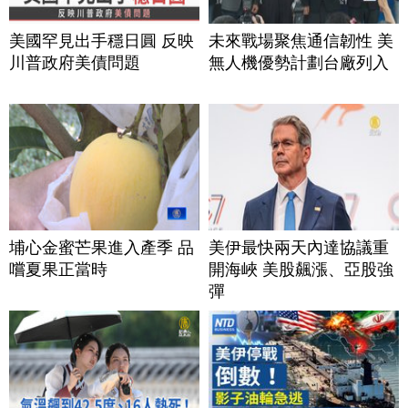
美國罕見出手穩日圓 反映
未來戰場聚焦通信韌性 美
川普政府美債問題
無人機優勢計劃台廠列入
埔心金蜜芒果進入產季 品
美伊最快兩天內達協議重
嚐夏果正當時
開海峽 美股飆漲、亞股強
彈