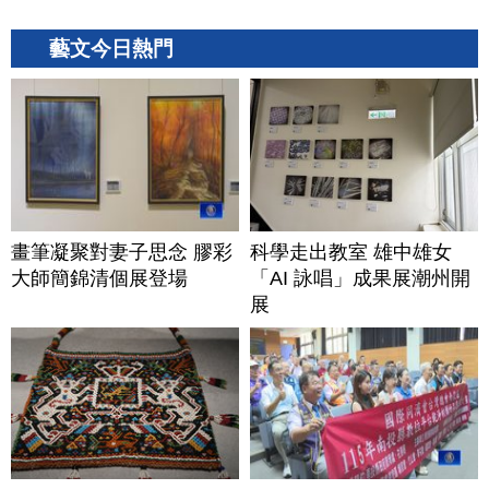
藝文今日熱門
畫筆凝聚對妻子思念 膠彩
科學走出教室 雄中雄女
大師簡錦清個展登場
「AI 詠唱」成果展潮州開
展