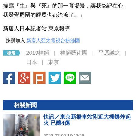
描寫『生』與『死』的那一幕場景，讓我銘記在心。
我發覺周圍的觀眾也都流淚了。」
新唐人日本記者站 東京報導
按讚加入
新唐人亞太電視台粉絲團
2019神韻
神韻藝術團
平原誠之
|
|
|
日本
東京
|
相關新聞
快訊／東京新橋車站附近大樓爆炸起
火 已釀4傷
2023-07-03 15:43:28