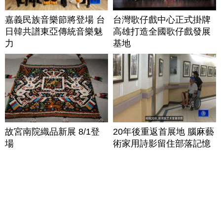
嘉義民族音樂節將登場 台
台灣歌仔戲中心正式掛牌
日韓共譜東亞傳統音樂魅
高雄打造全國歌仔戲發展
力
基地
故宮南院織品新展 8/1登
20年後重返首展地 腦麻藝
場
術家用詩影留住部落記憶