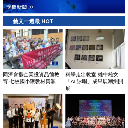
藝文一週最 HOT
同濟會攜企業投資品德教
科學走出教室 雄中雄女
育 七校國小獲教材資源
「AI 詠唱」成果展潮州開
展