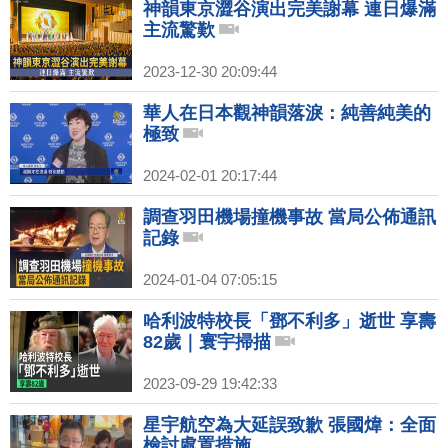
神韻東京澀谷演出完美謝幕 連日爆滿
主流驚歎
2023-12-30 20:09:44
華人在日本觀神韻落淚：純善純美的
極致
2024-02-01 20:17:44
調查羽田機場撞機事故 當局公佈通訊
記錄
2024-01-04 07:05:15
哈利波特校長「鄧不利多」逝世 享壽
82歲｜寰宇掃描
2023-09-29 19:42:33
星宇航空為大延誤致歉 張國煒：全面
檢討處置措施