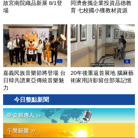
故宮南院織品新展 8/1登
同濟會攜企業投資品德教
場
育 七校國小獲教材資源
嘉義民族音樂節將登場 台
20年後重返首展地 腦麻藝
日韓共譜東亞傳統音樂魅
術家用詩影留住部落記憶
力
今日整點新聞