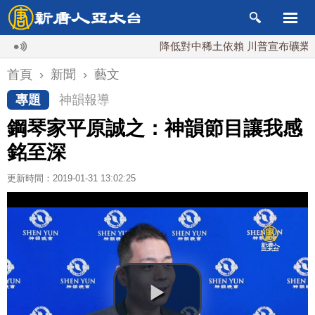
降低對中稀土依賴 川普宣布礦業投資20
首頁
›
新聞
›
藝文
專題
神韻報導
鋼琴家平原誠之：神韻節目讓我感
銘至深
更新時間：2019-01-31 13:02:25