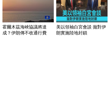
霍爾木茲海峽協議將達
美以領袖白宮會談 拋對伊
成？伊朗傳不收通行費
朗實施陸地封鎖