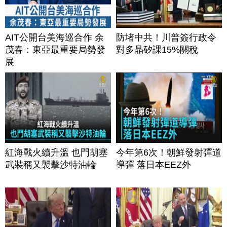
AIT公開台美海巡合作 余
防堵中共！川普簽行政令
茂春：東亞最重要局勢發
對多晶矽課15%關稅
展
紅海戰火續升溫 也門胡塞
今年第6次！朝鮮發射彈道
武裝稱又襲擊沙特油輪
導彈 落日本EEZ外