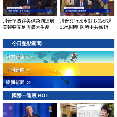
川普預透露美伊談判進展
川普簽行政令對多晶矽課
美彈藥充足再擴大生產
15%關稅 防堵中共傾銷
今日整點新聞
國際一週最 HOT