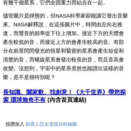
有幾千個星系，它們全因重力而結合在一起。
儘管圖片是靜態的，但NASA科學家卻能讓它發出音樂
來。NASA解釋說，在這張圖片中，時間由左向右推
進，而聲音的頻率從下往上增加。接近下方的天體會
產生較低的音，而接近上方的會產生較高的音。有部
分在前景閃閃發光的恆星和緊密的星系會產生短促和
清楚的音，而螺旋星系會發出較長的音，而且音高會
改變。沒想到，宇宙中的星系竟然也能譜出這樣的音
樂，是不是很特別呢？
長知識、闔家歡、找創意！《大千世界》帶您探
索 環球無奇不有
(內含首頁連結)
按讚加入
新唐人亞太電視台粉絲團