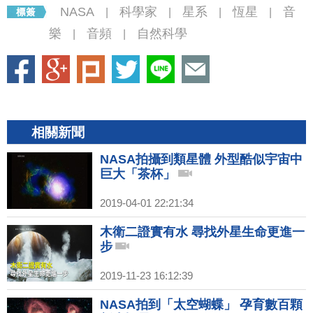
NASA
科學家
星系
恆星
音
|
|
|
|
樂
音頻
自然科學
|
|
相關新聞
NASA拍攝到類星體 外型酷似宇宙中
巨大「茶杯」
2019-04-01 22:21:34
木衛二證實有水 尋找外星生命更進一
步
2019-11-23 16:12:39
NASA拍到「太空蝴蝶」 孕育數百顆