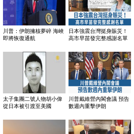
川普：伊朗擁核夢碎 海峽
日本強震台灣挺身賑災！
即將恢復通航
高市早苗發完整感謝名單
太子集團二號人物胡小偉
川普戴維營內閣會議 預告
從日本被引渡至美國
數週內重擊伊朗