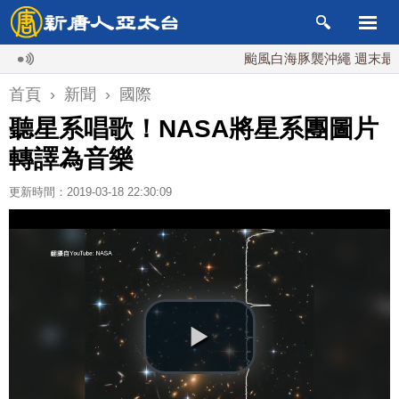
颱風白海豚襲沖繩 週末最近台灣
首頁
›
新聞
›
國際
聽星系唱歌！NASA將星系團圖片
轉譯為音樂
更新時間：2019-03-18 22:30:09