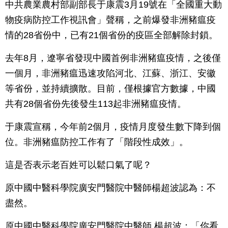
中共農業農村部副部長于康震3月19號在「全國重大動
物疫病防控工作視訊會」聲稱，之前爆發非洲豬瘟疫
情的28省份中，已有21個省份的疫區全部解除封鎖。
去年8月，遼寧省發現中國首例非洲豬瘟疫情，之後僅
一個月，非洲豬瘟迅速攻陷河北、江蘇、浙江、安徽
等省份，並持續擴散。目前，僅根據官方數據，中國
共有28個省份先後發生113起非洲豬瘟疫情。
于康震宣稱，今年前2個月，疫情月度發生數下降到個
位。非洲豬瘟防控工作有了「階段性成效」。
這是否表示老百姓可以鬆口氣了呢？
原中國中醫科學院廣安門醫院中醫師楊超波認為：不
盡然。
原中國中醫科學院廣安門醫院中醫師 楊超波：「你看