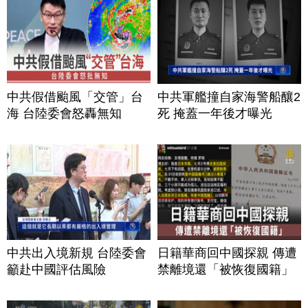
中共假借颱風「交管」台
中共軍艦撞自家海警船釀2
海 台陸委會怒轟無知
死 掩蓋一年後才曝光
中共出入境新規 台陸委會
日籍華商回中國探親 傳遭
籲赴中國評估風險
禁離境還「被恢復國籍」