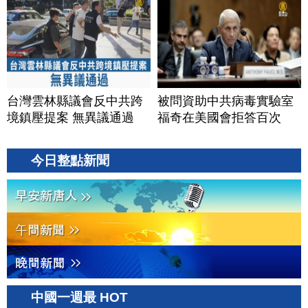
台灣雲林縣議會反中共跨
被問資助中共病毒實驗室
境鎮壓提案 無異議通過
福奇在美國會拒答百次
今日整點新聞
中國一週最 HOT