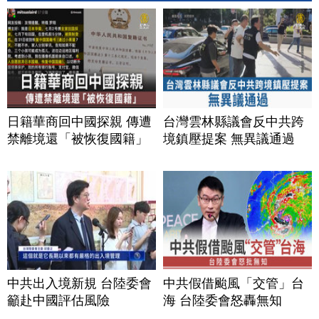
日籍華商回中國探親 傳遭
台灣雲林縣議會反中共跨
禁離境還「被恢復國籍」
境鎮壓提案 無異議通過
中共出入境新規 台陸委會
中共假借颱風「交管」台
籲赴中國評估風險
海 台陸委會怒轟無知