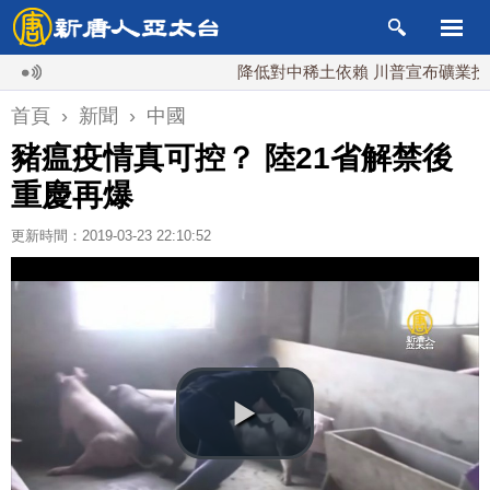
降低對中稀土依賴 川普宣布礦業投資20億
首頁
›
新聞
›
中國
豬瘟疫情真可控？ 陸21省解禁後
重慶再爆
更新時間：2019-03-23 22:10:52