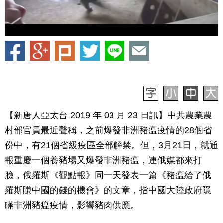
【新唐人亞太台 2019 年 03 月 23 日訊】中共農業農
村部官員最近聲稱，之前爆發非洲豬瘟疫情的28個省
份中，有21個省級疫區全部解禁。但，3月21日，就通
報重慶一個養豬場又爆發非洲豬瘟，連俄媒都來打
臉，俄羅斯《觀點報》同一天發表一篇《豬瘟給了俄
羅斯賺中國的錢的機會》的文章，指中國大陸政府隱
瞞非洲豬瘟疫情，影響豬肉供應。