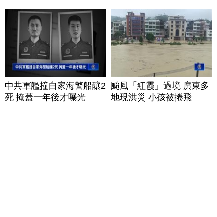
中共軍艦撞自家海警船釀2
颱風「紅霞」過境 廣東多
死 掩蓋一年後才曝光
地現洪災 小孩被捲飛