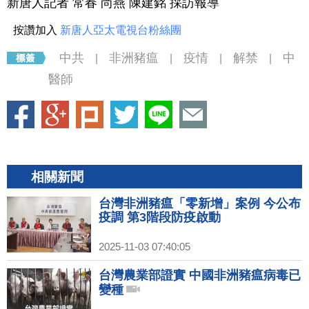
新唐人記者 常春 尚燕 陳建銘 採訪報導
按讚加入
新唐人亞太電視台粉絲團
中共
非洲豬瘟
疫情
解禁
中
|
|
|
|
醫師
相關新聞
台灣非洲豬瘟「零新增」案例 今公布
疫調 第3階段防疫啟動
2025-11-03 07:40:05
台灣農業部證實 中國非洲豬瘟病毒已
變種