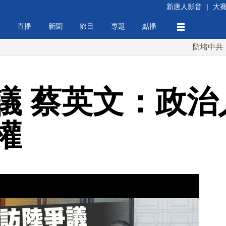
新唐人影音
|
大
直播
新聞
節目
專題
點播
防堵中共！川普簽行
議 蔡英文：政治
權