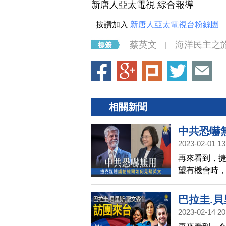
新唐人亞太電視 綜合報導
按讚加入
新唐人亞太電視台粉絲團
蔡英文
海洋民主之
|
相關新聞
中共恐嚇
2023-02-01 13
再來看到，
望有機會時
則是跳腳反
反彈表示，
巴拉圭.貝
己做決定」
2023-02-14 20