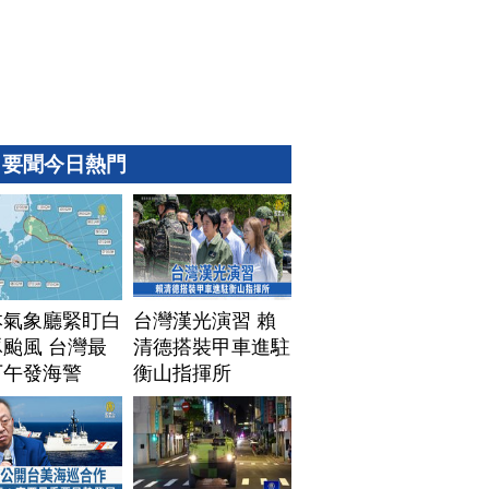
要聞今日熱門
本氣象廳緊盯白
台灣漢光演習 賴
颱風 台灣最
清德搭裝甲車進駐
下午發海警
衡山指揮所