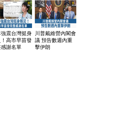
本強震台灣挺身
川普戴維營內閣會
災！高市早苗發
議 預告數週內重
整感謝名單
擊伊朗