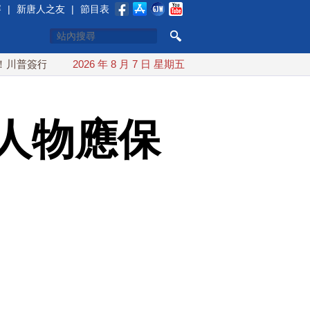
賽
|
新唐人之友
|
節目表
政令 對多晶矽課15%關稅
2026 年 8 月 7 日 星期五
日本氣象廳緊盯白海豚颱風 台灣
人物應保