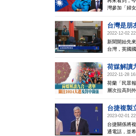
再來看到，今
灣參加「婦
聖文森外交
阿布鐸。
台灣是朋
2022-12-02 22
新聞開始先
台灣，英國
則是跳腳批
（2日）與中
荷媒解讀九
與更多國際多
2022-11-28 16
援。
荷蘭「民眾
層次拉高到
勝有利202
台捷複製
2023-02-01 22
台捷關係將
通電話，並