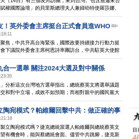
天（14日）有三個友邦訪團，來到台灣。包含應邀來台
女賦權國際論壇」的貝里斯總理夫人兼婦幼特使羅莎娜、
部長彼德絲，以及率團來台灣進行國是訪問的巴拉圭總統
友！英外委會主席挺台正式會員進WHO
:18:11
來聚焦，中共升高台海緊張，國際政要持續接力行動力挺
國會下議院外委會主席柯恩詩率團訪台，中共駐英大使館
評。柯恩詩表示，民主政體之間對話，是完全正確，今天
華民國總統蔡英文會面時表示，台灣應以正式成員身分參
合一選舉 關注2024大選及對中關係
邊組織，包括WHO，並強調台灣有朋友，不是孤立無
:23:35
報」分析這次台灣地方選舉指出，總統蔡英文將選舉議題
外交和對中立場，成效不如預期；而相對親中的國民黨大
4年總統大選，若再勝出，對台灣未來影響重大。
立陶宛模式？帕維爾回擊中共：做正確的事
:21:18
複製立陶宛模式嗎？捷克總統當選人帕維爾與總統蔡英文
目
希望有機會時，能與蔡總統會面。儘管中共跳腳，捷克新
4