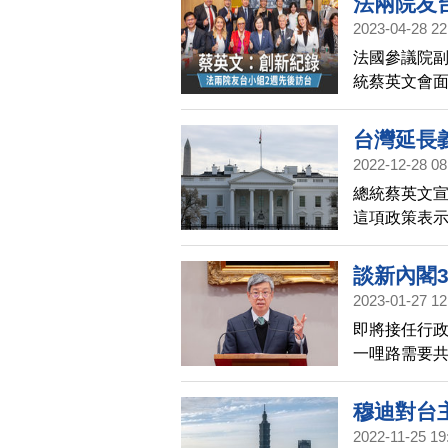
法兩院友
2023-04-28 22
法國參議院副
統蔡英文會
府，4月一艘
時間展現的
台灣延長
2022-12-28 08
總統蔡英文宣
這項政策表
諾。
談新內閣
2023-01-27 12
性
即將接任行
一哩路需要
內閣3大重要
家建設需要2
穆迪對台
2022-11-25 19