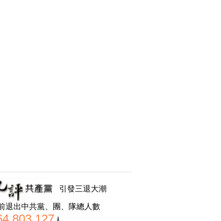
引發三退大潮
前退出中共黨、團、隊總人數
64,803,127
人