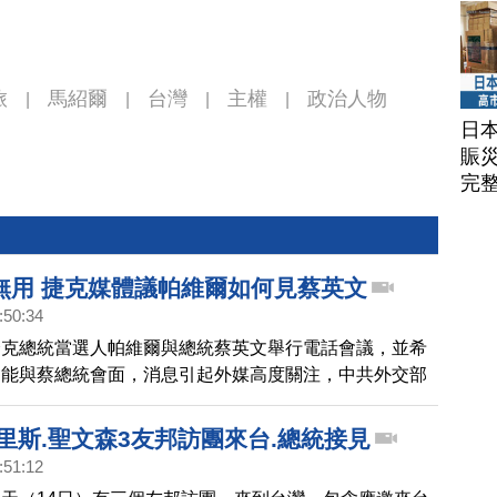
旅
馬紹爾
台灣
主權
政治人物
|
|
|
|
日
賑
完
無用 捷克媒體議帕維爾如何見蔡英文
:50:34
捷克總統當選人帕維爾與總統蔡英文舉行電話會議，並希
，能與蔡總統會面，消息引起外媒高度關注，中共外交部
對，捷克廣播電台報導，捷克總理費亞拉對中共外交部的
捷克作為一個主權國家，要與誰會面、與誰通話「我們自
里斯.聖文森3友邦訪團來台.總統接見
。
:51:12