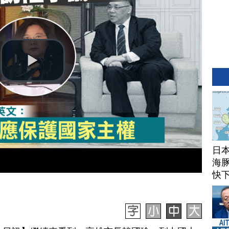
日
海豚
快