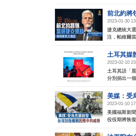
總統帕維爾3
「捷克是個
前北約將
調，台灣是
2023-01-30 13
此次通話與
捷克總統大
注，帕維爾
在外交上，
共強硬，支
土耳其媒
維爾的發言人
2023-02-10 23
土耳其語「晨
分別捐出一
得「土耳其
美媒：受
2023-01-10 17
美國福斯新聞
役役期將恢復
發，正尋求