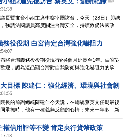
台小組2週先後訪台 蔡英文：創新紀錄
:31:39
議長暨友台小組主席李察率團訪台，今天（28日）與總
面，強調法國議員高度關注台灣安全，持續敦促法國政
法國軍艦穿越台海，就是證明。蔡總統感謝法國官方這段
友台情誼，隨後親自帶訪團到萬華品嘗台灣小吃。
義務役役期 白宮肯定台灣強化嚇阻力
:54:07
布將台灣義務役役期從現行的4個月延長至1年。白宮對
示歡迎，認為這凸顯台灣對自我防衛與強化嚇阻力的承
3大目標 陳建仁：強化經濟、環境與社會韌
:01:55
政院長的前副總統陳建仁今天說，在總統蔡英文任期最後
共同承擔時，他有一種義無反顧的心情；未來一年多，新
目標是強化台灣經濟韌性、環境韌性與社會韌性，未來國
300萬無名英雄繼續努力。
主權信用評等不變 肯定央行貨幣政策
:17:18