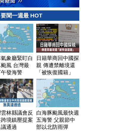
要聞一週最 HOT
本氣象廳緊盯白
日籍華商回中國探
颱風 台灣最
親 傳遭禁離境還
下午發海警
「被恢復國籍」
灣雲林縣議會反
白海豚颱風最快週
共跨境鎮壓提案
五海警 父親節中
異議通過
部以北防雨彈