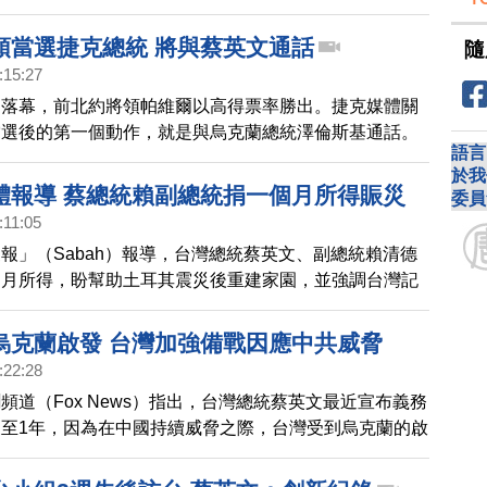
1日推文回應，他理解中共對他和台灣的對話有意見，但
主權國家，做我們認為正確的事情」。帕維爾更進一步強
領當選捷克總統 將與蔡英文通話
隨
民主國家，並與捷克擁有共同價值觀及重要的貿易關係，
:15:27
公認的外交政策理念完全一致。
選落幕，前北約將領帕維爾以高得票率勝出。捷克媒體關
當選後的第一個動作，就是與烏克蘭總統澤倫斯基通話。
語言
帕維爾比現任總統澤曼更親西方，尤其主張對俄羅斯和中
於我
持繼續軍援烏克蘭；過去，帕維爾也發表過友台言論，帕
體報導 蔡總統賴副總統捐一個月所得賑災
委員
告訴法新社，帕維爾預定在30日與蔡英文總統通話。
:11:05
報」（Sabah）報導，台灣總統蔡英文、副總統賴清德
個月所得，盼幫助土耳其震災後重建家園，並強調台灣記
是第一個幫助我們的國家之一」。
烏克蘭啟發 台灣加強備戰因應中共威脅
:22:28
頻道（Fox News）指出，台灣總統蔡英文最近宣布義務
至1年，因為在中國持續威脅之際，台灣受到烏克蘭的啟
加強軍事備戰能力。