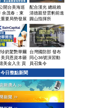
T公開台美海巡
配合漢光 總統賴
 余茂春：東
清德親登雲豹前進
最重要局勢發展
圓山指揮所
灣珍奶驚艷華爾
台灣國防部 發布
！美貝恩資本砸
同心36號演習動
億美金入主 貢
員召集令
拓國際版圖加速
今日整點新聞
美？｜#財經新
｜
60806(四)