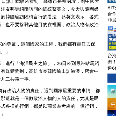
月 26 日訊】繼續來看到，高雄市長韓國瑜，到中國大
AI
平洋友邦馬紹爾訪問的總統蔡英文，今天與隨團媒
合作
對於韓國瑜訪陸時言行的看法，蔡英文表示，各式
亞
銷，也不要摻雜其他目的在裡面，政治人物有政治
家的尊嚴，這個國家的主權，我們都有責任去保
話。」
台
街
，進行「海洋民主之旅」，26日來到最終站馬紹
逾6
，有媒體問到，高雄市長韓國瑜出訪港澳，密會中
茶
談九二共識一事。
攻
聞
物有政治人物的責任，遇到國家最重要的事情，都
202
，那這就是一個做政治人物的人的責任，尤其是民
各式各樣的行銷，都是以商業為考慮的一個行銷，
。」