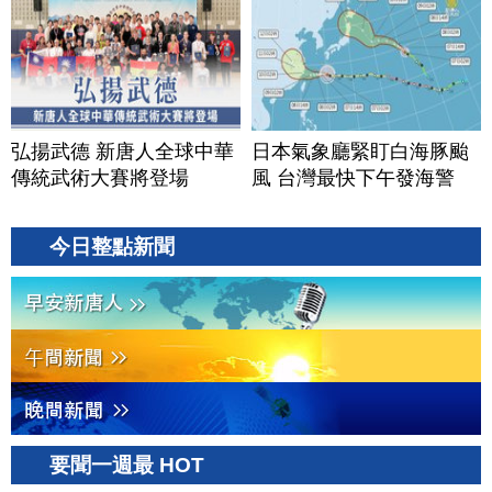
弘揚武德 新唐人全球中華
日本氣象廳緊盯白海豚颱
傳統武術大賽將登場
風 台灣最快下午發海警
今日整點新聞
要聞一週最 HOT