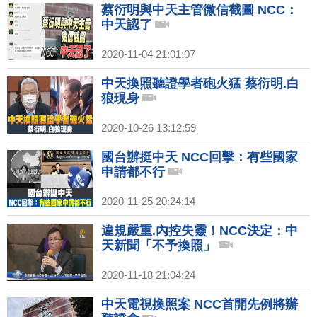
蔡衍明與中天主管微信截圖 NCC：
中天認了
2020-11-04 21:01:07
中天換照聽證學者砲火猛 蔡衍明.白
狼現身
2020-10-26 13:12:59
國台辦挺中天 NCC回擊：有些國家
申請都不行
2020-11-25 20:24:14
違規嚴重.內控失靈！NCC決定：中
天新聞「不予換照」
2020-11-18 21:04:24
中天電視換照案 NCC首開先例將辦