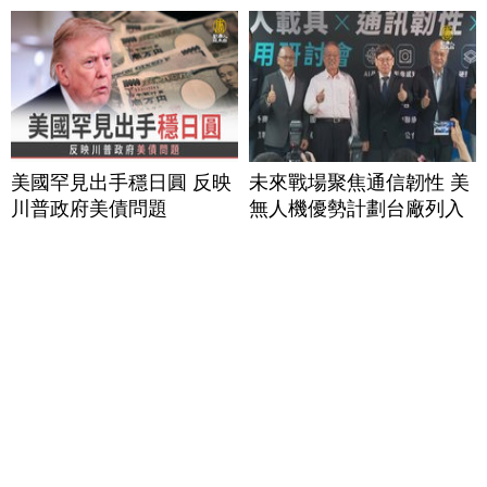
美國罕見出手穩日圓 反映
未來戰場聚焦通信韌性 美
川普政府美債問題
無人機優勢計劃台廠列入