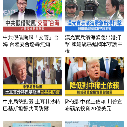
中共假借颱風「交管」台
漢光實兵濱海緊急出港打
海 台陸委會怒轟無知
擊 賴總統勗勉國軍守護主
權
中東局勢動盪 土耳其沙特
降低對中稀土依賴 川普宣
巴基斯坦誓共同防禦
布礦業投資20億美元