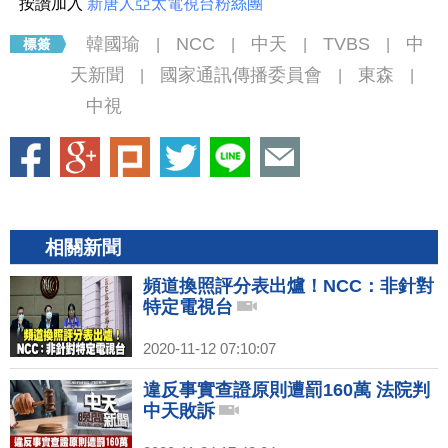
按讚加入
新唐人亞太電視台粉絲團
韓國瑜
NCC
中天
TVBS
中
|
|
|
|
天新聞
國家通訊傳播委員會
東森
|
|
|
中視
相關新聞
頻道換照評分表出爐！NCC：非針對
特定電視台
2020-11-12 07:10:07
違反事實查證原則遭罰160萬 法院判
中天敗訴