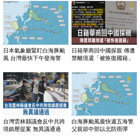
日本氣象廳緊盯白海豚颱
日籍華商回中國探親 傳遭
風 台灣最快下午發海警
禁離境還「被恢復國籍」
台灣雲林縣議會反中共跨
白海豚颱風最快週五海警
境鎮壓提案 無異議通過
父親節中部以北防雨彈