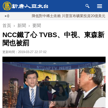
降低對中稀土依賴 川普宣布礦業投資20億美元
首頁
›
新聞
›
要聞
NCC鐵了心 TVBS、中視、東森新
聞也被罰
更新時間：2019-03-27 22:37:02