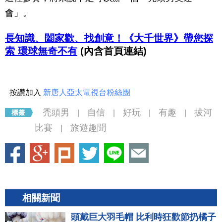
會」。
長知識、闔家歡、找創意！《大千世界》帶您探
索 環球無奇不有
(內含首頁連結)
按讚加入
新唐人亞太電視台粉絲團
禿頭男
自信
好玩
有趣
拔河
|
|
|
|
比賽
旅遊趣聞
|
相關新聞
頭戴巨大羽毛帽 比利時狂歡節扔橘子