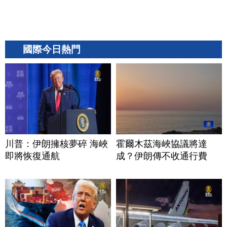
國際今日熱門
川普：伊朗擁核夢碎 海峽
霍爾木茲海峽協議將達
即將恢復通航
成？伊朗傳不收通行費