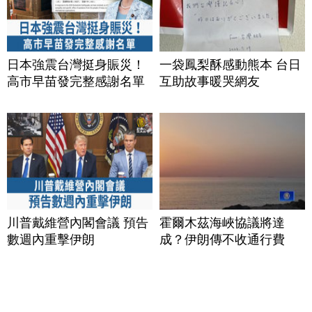
日本強震台灣挺身賑災！
一袋鳳梨酥感動熊本 台日
高市早苗發完整感謝名單
互助故事暖哭網友
川普戴維營內閣會議 預告
霍爾木茲海峽協議將達
數週內重擊伊朗
成？伊朗傳不收通行費