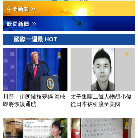
國際一週最 HOT
川普：伊朗擁核夢碎 海峽
太子集團二號人物胡小偉
即將恢復通航
從日本被引渡至美國