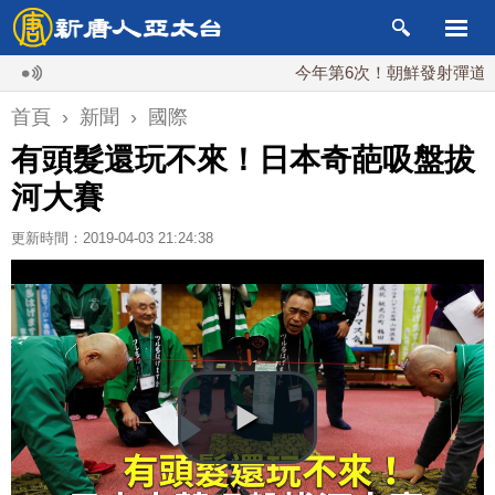
今年第6次！朝鮮發射彈道導彈 落
首頁
›
新聞
›
國際
有頭髮還玩不來！日本奇葩吸盤拔
河大賽
更新時間：2019-04-03 21:24:38