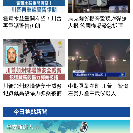
霍爾木茲重開有望！川普
烏克蘭貨機旁驚現炸彈無
再重話警告伊朗
人機 德國機場緊急拆彈
川普加州球場傳安全威脅
中期選舉在即 川普：警惕
犯嫌藏高殺傷力彈藥被捕
左翼共產主義候選人
今日整點新聞