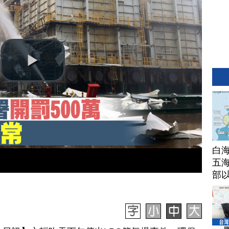
白
五海
部