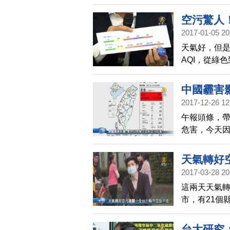
空氣。多位
台塑不要成
空污驚人
2017-01-05 20
天氣好，但
AQI，從綠
點，連續3個
事後，環保署
中國霾害
料，也一併
2017-12-26 12
午報頭條，
危害，今天
恢復為黃色
南及高屏地區
天氣轉好
等級，4個為
2017-03-28 20
這兩天天氣轉
市，有21個
測網的資訊，
都處在警戒橘
台大研究