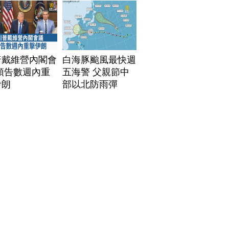
普戴維營內閣會
白海豚颱風最快週
預告數週內重
五海警 父親節中
伊朗
部以北防雨彈