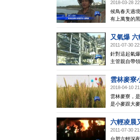
2018-03-28 22
候鳥春天過
有上萬隻的
又氣爆 
2011-07-30 22
針對這起氣
主管親自帶
及可能起火
導，消除社
雲林麥寮
2018-04-10 21
雲林麥寮，
是小麥跟大
一群在地年
香，扭轉了
六輕凌晨
2011-07-30 21
台塑六輕深