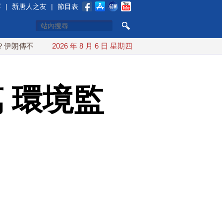
賽
|
新唐人之友
|
節目表
不收通行費
2026 年 8 月 6 日 星期四
配合漢光 總統賴清德親登雲豹前進圓山指揮所
 環境監