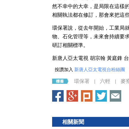
然不幸中的大幸，是局限在這樣
相關執法都在修訂，那會來把這
環保署說，從去年開始，工業局
物、石化管理等，未來會持續要
研訂相關標準。
新唐人亞太電視 胡宗翰 黃庭鋒 
按讚加入
新唐人亞太電視台粉絲團
環保署
六輕
麥
|
|
相關新聞