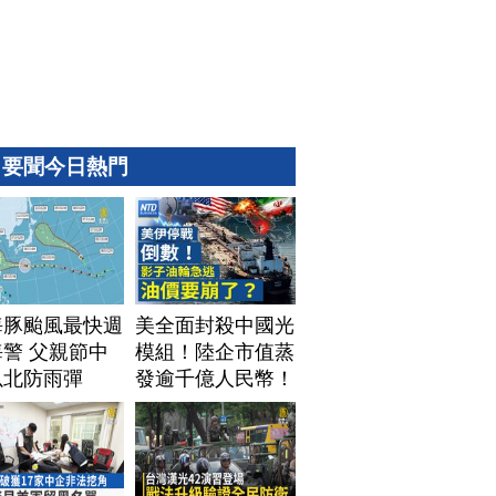
要聞今日熱門
海豚颱風最快週
美全面封殺中國光
警 父親節中
模組！陸企市值蒸
以北防雨彈
發逾千億人民幣！
AI資料中心供應鏈
洗牌？台灣喜迎轉
單！成關鍵樞紐？
｜#財經新聞