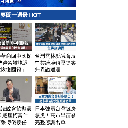
要聞一週最 HOT
籍華商回中國探
台灣雲林縣議會反
傳遭禁離境還
中共跨境鎮壓提案
被恢復國籍」
無異議通過
達法說會後拋震
日本強震台灣挺身
 總座柯富仁
賑災！高市早苗發
辭張博儀接任
完整感謝名單