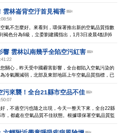
藝文界導演也到場聲援，導演柯一正還向台塑喊話，希望
為下一個頂新。
！雲林崙背空汙首見褐害
:08:58
是空氣不怎麼好。來看到，環保署推出新的空氣品質指數
色到褐色分為6級，立委劉建國指出，1月3日凌晨4點到6
小時，雲林崙背觀測站測出了對人體有害的褐色等級。但
卻推說是機器故障，連同去年12月30到今年1月2日的資
影響 雲林以南幾乎全陷空污紅害
刪除，質疑環保署用機器故障的藉口，掩蓋空污的事實。
:41:22
帶您關心，昨天受中國霾害影響，全台都陷入空氣污染的
因為冷氣團減弱，北部及東部地區上午空氣品質指標，已
普通等級。但新竹以南，空氣品質依然不良，尤其是雲嘉
，合計27個觀測站，有22個達到全民不健康的紅色有害
空污來襲！全台21縣市空品不佳
敏感族群不健康的橘色警示等級。
:50:07
好，不過空污也隨之出現，今天一整天下來，全台22縣
縣市，都處在空氣品質不佳狀態。根據環保署空氣品質監
截至晚間6點多，全台多達60個測站的空氣品質指標，
色 或不良紅色 狀態，甚至連宜蘭、花蓮、恆春也都淪
：六輕附近學童呼吸疾病風險增