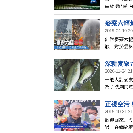
由於槽內的
火勢接近三
月也才發生
麥寮六輕
2019-04-10 20
針對麥寮六
歉，對於雲
實以對，未來
深耕麥寮
2020-11-24 21
一般人對麥
為了洗刷民
餐桌，讓遊
正視空污
2015-10-31 21
歡迎回來。
過，在總統