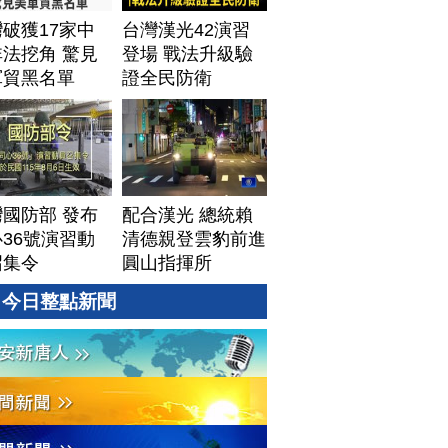
│20260805 (三)
破獲17家中
台灣漢光42演習
法挖角 驚見
登場 戰法升級驗
軍貿黑名單
證全民防衛
國防部 發布
配合漢光 總統賴
36號演習動
清德親登雲豹前進
召集令
圓山指揮所
今日整點新聞