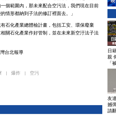
的一個範圍內，那未來配合空污法，我們現在目前
些的情形都納到子法的修訂裡面去。」
就有石化產業總體檢計畫，包括工安、環保廢棄
求相關石化產業作好管制，並在未來新空汙法子法
日
台灣台北報導
親 
「
寮
爆炸
空污
|
|
友
撼彈
請