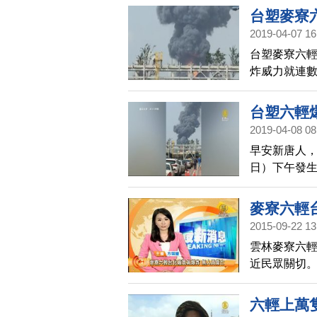
台塑麥寮
2019-04-07 16
台塑麥寮六輕
炸威力就連
消防局表示
台塑六輕
2019-04-08 08
早安新唐人，
日）下午發
傷亡，雲林縣
工。昨天下
麥寮六輕
力，台塑證實
2015-09-22 13
表向民眾道
雲林麥寮六輕
檢修，並給
近民眾關切。
壓縮機故障，
天花板掉落
六輕上萬