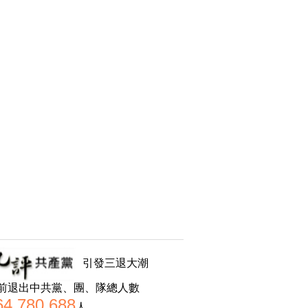
引發三退大潮
前退出中共黨、團、隊總人數
64,780,688
人