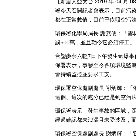
【新唐人亞太台 2019 年 04 
署今天召開記者會表示，目前污
都在正常數值，目前已依照空污法
環保署化學局局長 謝燕儒：「雲
罰500萬，並且勒令它必須停工。
台塑麥寮六輕7日下午發生氣爆事
保署表示，事發至今各項環境監
會持續監控並要求工安。
環保署空保處副處長 謝炳輝：「依
這個、這次的處分已經是到空污
環保署表示，發生事故的區域，距
經過確認都未洩漏且未受波及，而
環保署空保處副處長 謝炳輝：「