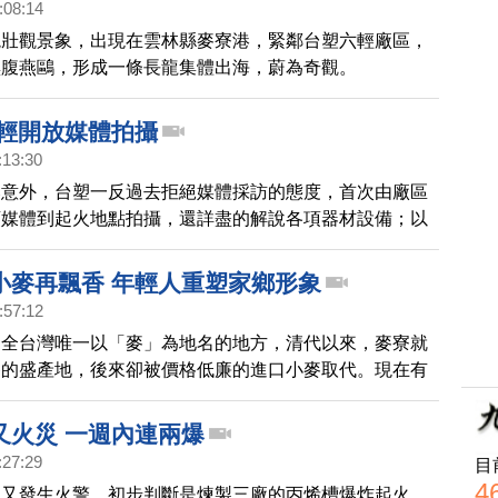
:08:14
境壯觀景象，出現在雲林縣麥寮港，緊鄰台塑六輕廠區，
黑腹燕鷗，形成一條長龍集體出海，蔚為奇觀。
六輕開放媒體拍攝
:13:30
爆意外，台塑一反過去拒絕媒體採訪的態度，首次由廠區
領媒體到起火地點拍攝，還詳盡的解說各項器材設備；以
的原因，台塑當局這麼配合，無非是希望通過媒體的報
會大眾對他們的疑慮。
小麥再飄香 年輕人重塑家鄉形象
:57:12
是全台灣唯一以「麥」為地名的地方，清代以來，麥寮就
麥的盛產地，後來卻被價格低廉的進口小麥取代。現在有
輕人，他們用友善農法，成功復耕小麥，讓麥寮再飄麥
外人對麥寮就是重工業與污染的刻版印象。
又火災 一週內連兩爆
:27:29
目
4
夜又發生火警，初步判斷是煉製三廠的丙烯槽爆炸起火，