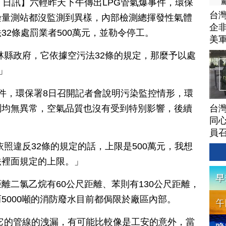
月 08 日訊】六輕昨天下午傳出LPG管氣爆事件，環保
台灣
染量測站都沒監測到異樣，內部檢測總揮發性氣體
企非
32條處罰業者500萬元，並勒令停工。
美
林縣政府，它依據空污法32條的規定，那麼予以處
」
件，環保署8日召開記者會說明污染監控情形，環
台灣
測均無異常，空氣品質也沒有受到特別影響，後續
同心
員
照違反32條的規定的話，上限是500萬元，我想
法裡面規定的上限。」
離二氯乙烷有60公尺距離、苯則有130公尺距離，
5000噸的消防廢水目前都侷限於廠區內部。
它的管線的洩漏，有可能比較像是工安的意外，當