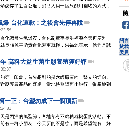
丙烯儲存了近百公噸，消防人員一度只能用圍堵的方式，
隨
點的時候獲得控制，附近的民眾表示，同一個地點去年七
過爆炸。
氣爆 台化道歉：之後會先停再說
:23:59
輕台化廠發生氣爆案，台化副董事長洪福源今天再度道
語言
林縣長張麗善指責台化避重就輕，洪福源表示，他們是誠
於我
也將祭出4大作法，強化工安，避免再度發生工安意外。
委員
7年 高科大益生菌生態養殖獲好評
:38:37
寮的第一印象，首先想到的是六輕廠區內，豎立的煙囪。
眾對麥寮農產品的疑慮，當地特別舉辦小旅行，從產地到
客深入了解食物的源頭。
 柯一正：台塑勿成下一個頂新
:24:31
今天是西洋的萬聖節，各地都有不給糖就搗蛋的活動。不
府前有一群小朋友，今天要的不是糖，而是希望能有，好