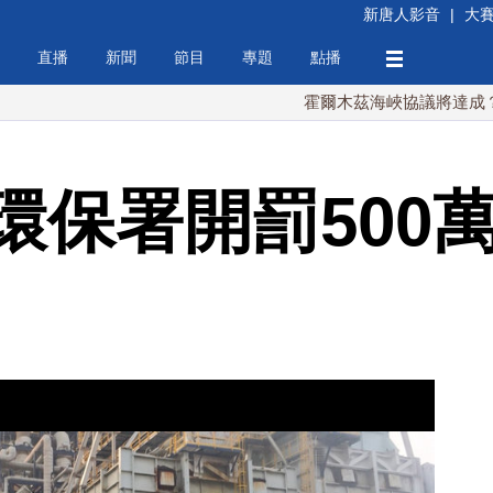
新唐人影音
|
大
直播
新聞
節目
專題
點播
霍爾木茲海峽協議將達成？伊朗傳
環保署開罰500萬