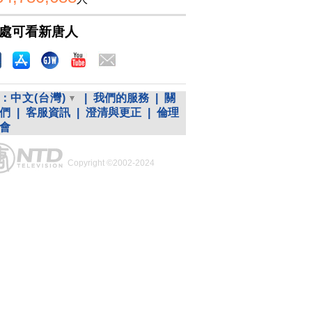
處可看新唐人
：
中文(台灣)
|
我們的服務
|
關
們
|
客服資訊
|
澄清與更正
|
倫理
會
Copyright ©2002-2024