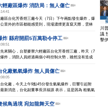
六輕廠區爆炸 消防局：無人傷亡
:14:41
廠區台化芳香烴三廠今天（7日）下午兩點發生爆炸，爆
數公里外的市區都能感受到，現場濃煙更直竄天際，雲林
川
，目前無人傷亡。
議 
爆炸 縣府開罰5百萬勒令停工
擊
:08:51
先來關心，台塑麥寮六輕廠區台化芳香烴三廠，昨天（7
生爆炸，消防人員經過兩個小時控制火勢，雖然沒有造成
府依空污法重罰5百萬，要求在調查報告出爐前必須停
午這一起爆炸，就連幾公里外的地方都感受的到爆炸威
台化廠氫氣爆炸 無人員傷亡
爆炸是因為LPG液化石油氣管線破裂導致，台塑也派代
:08:05
歉，並指出斷裂的石油氣管線，不會有毒害，後續會全面
台化廠，今天上午9點45分發生氫氣爆炸，巨響引起附
予居民適當補償。
最新消息，台化副董事長洪福源 表示，這是因為 粗氫氣
造成氫氣外洩，而閃燃，不過，5分鐘內隨即滅火，除了
外，沒有人員傷亡。
隻候鳥過境 宛如龍舞天空