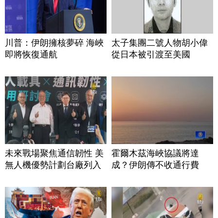
川普：伊朗擁核夢碎 海峽
太子集團二號人物胡小偉
即將恢復通航
從日本被引渡至美國
未來戰場聚焦通信韌性 美
霍爾木茲海峽協議將達
無人機優勢計劃台廠列入
成？伊朗傳不收通行費