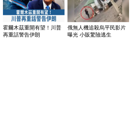
霍爾木茲重開有望！川普
俄無人機追殺烏平民影片
再重話警告伊朗
曝光 小販驚險逃生