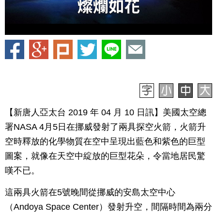
【新唐人亞太台 2019 年 04 月 10 日訊】美國太空總
署NASA 4月5日在挪威發射了兩具探空火箭，火箭升
空時釋放的化學物質在空中呈現出藍色和紫色的巨型
圖案，就像在天空中綻放的巨型花朵，令當地居民驚
嘆不已。
這兩具火箭在5號晚間從挪威的安島太空中心
（Andoya Space Center）發射升空，間隔時間為兩分