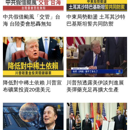
中共假借颱風「交管」台
中東局勢動盪 土耳其沙特
海 台陸委會怒轟無知
巴基斯坦誓共同防禦
降低對中稀土依賴 川普宣
川普預透露美伊談判進展
布礦業投資20億美元
美彈藥充足再擴大生產