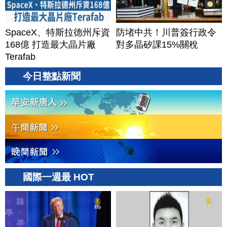
SpaceX、特斯拉德州斥資
防堵中共！川普簽行政令
168億 打造最大晶片廠
對多晶矽課15%關稅
Terafab
今日整點新聞
國際一週最 HOT