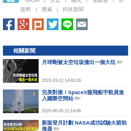
NASA
火箭
極光
電離層
示
|
|
|
|
蹤劑
挪威
科技新聞
|
|
相關新聞
月球剛被太空垃圾撞出一個大坑
2022-03-12 14:43:26
完美對接！SpaceX龍飛船宇航員進
入國際空間站
2020-06-05 11:14:08
新版登月計劃 NASA成功試驗火箭助
推器