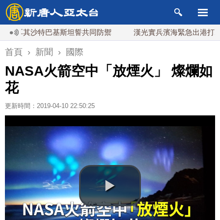
耳其沙特巴基斯坦誓共同防禦
漢光實兵濱海緊急出港打擊 賴總
首頁
›
新聞
›
國際
NASA火箭空中「放煙火」 燦爛如
花
更新時間：2019-04-10 22:50:25