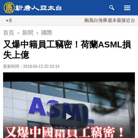
颱風白海豚週末最接近台灣 最快
首頁
›
新聞
›
國際
又爆中籍員工竊密！荷蘭ASML損
失上億
更新時間：2019-04-13 20:10:14