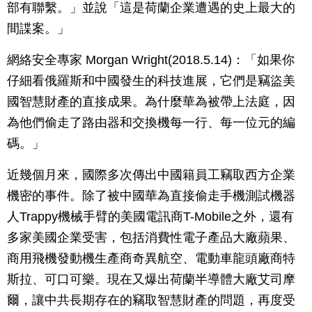
部有聯繫。」並說「這是荷蘭企業遭遇的史上最大的
間諜案。」
網絡安全專家 Morgan Wright(2018.5.14)：「如果你
仔細看俄羅斯和中國發生的科技進展，它們是竊盜美
國智慧財產的直接成果。為什麼華為被帶上法庭，因
為他們偷走了路由器和交換機每一行、每一位元的編
碼。」
近幾個月來，國際多次傳出中國籍員工竊取西方企業
機密的事件。除了被中國華為直接偷走手機測試機器
人Trappy機械手臂的美國電訊商T-Mobile之外，還有
多家美國企業受害，包括消費性電子產品大廠蘋果、
商用飛機發動機生產商奇異航空、電動車龍頭廠商特
斯拉、可口可樂。現在又爆出荷蘭半導體大廠艾司摩
爾，讓中共長期存在的竊取智慧財產的問題，再度受