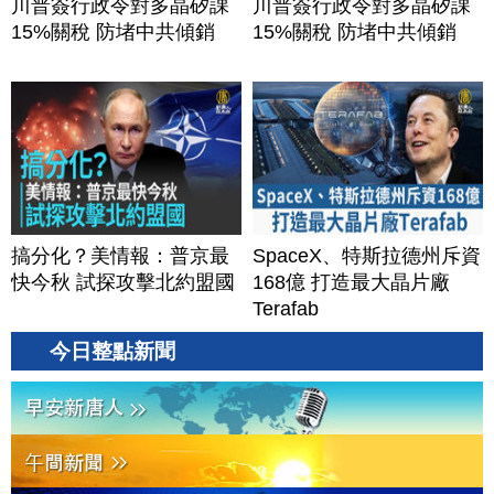
川普簽行政令對多晶矽課
川普簽行政令對多晶矽課
15%關稅 防堵中共傾銷
15%關稅 防堵中共傾銷
搞分化？美情報：普京最
SpaceX、特斯拉德州斥資
快今秋 試探攻擊北約盟國
168億 打造最大晶片廠
Terafab
今日整點新聞