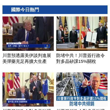
國際今日熱門
川普預透露美伊談判進展
防堵中共！川普簽行政令
美彈藥充足再擴大生產
對多晶矽課15%關稅