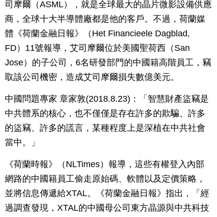
司摩爾（ASML），就是全球最大的晶片微影設備供應
商，全球十大半導體廠都是他的客戶。不過，荷蘭媒
體《荷蘭金融日報》（Het Financieele Dagblad,
FD）11號報導，艾司摩爾位於美國聖荷西（San
Jose）的子公司，6名研發部門的中國籍高階員工，竊
取該公司機密，造成艾司摩爾損失數億美元。
中國問題專家 章家敦(2018.8.23)：「智慧財產盜竊是
中共體系的核心，也不僅僅是存在許多的欺騙、許多
的盜竊、許多的謊言，某種程度上是深植在中共社會
當中。」
《荷蘭時報》（NLTimes）報導，這些有權登入內部
網路的中國籍員工偷走原始碼、軟體以及定價策略，
並將信息傳遞給XTAL。《荷蘭金融日報》指出，「經
過調查發現，XTAL的中國母公司東方晶源與中共科技