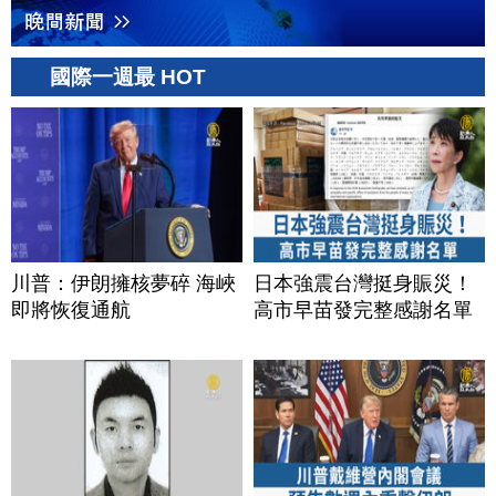
國際一週最 HOT
川普：伊朗擁核夢碎 海峽
日本強震台灣挺身賑災！
即將恢復通航
高市早苗發完整感謝名單