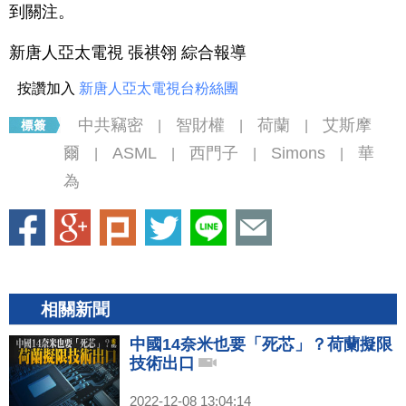
到關注。
新唐人亞太電視 張祺翎 綜合報導
按讚加入
新唐人亞太電視台粉絲團
中共竊密
智財權
荷蘭
艾斯摩
|
|
|
爾
ASML
西門子
Simons
華
|
|
|
|
為
相關新聞
中國14奈米也要「死芯」？荷蘭擬限
技術出口
2022-12-08 13:04:14