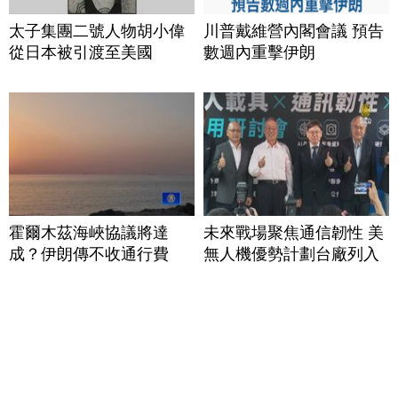
太子集團二號人物胡小偉
川普戴維營內閣會議 預告
從日本被引渡至美國
數週內重擊伊朗
霍爾木茲海峽協議將達
未來戰場聚焦通信韌性 美
成？伊朗傳不收通行費
無人機優勢計劃台廠列入