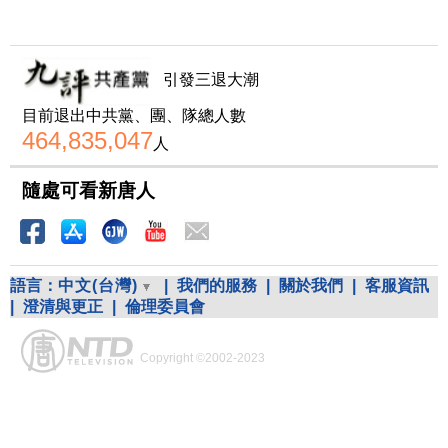
引發三退大潮
目前退出中共黨、團、隊總人數
464,835,047
人
隨處可看新唐人
語言：
中文(台灣)
|
我們的服務
|
關於我們
|
客服資訊
|
澄清與更正
|
倫理委員會
Copyright ©2002-2023