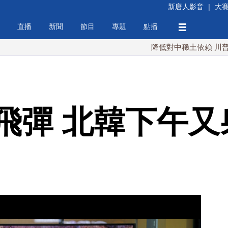
新唐人影音
|
大
直播
新聞
節目
專題
點播
降低對中稀土依賴 川普宣布礦業
飛彈 北韓下午又