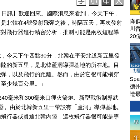
月 09 日訊】歡迎回來。國際消息來看到，今天下午，
降
是北韓在4號發射飛彈之後，時隔五天，再次發射
川
在對飛行器進行精密分析，推測可能是兩枚短程導
20
說，今天下午四點30分，北韓在平安北道新五里發
內陸的新五里，是北韓蘆洞導彈基地的所在地。目
飛彈，以及飛行的距離。然而，由於它很可能橫穿
Sp
了至少幾百公里。」
德州
造
40毫米和300毫米口徑火箭炮、新型戰術制導武
Ter
器。由於北韓新五里一帶設有「蘆洞」導彈基地。
的飛行器或貫通北韓內陸，這枚飛行器很可能是導