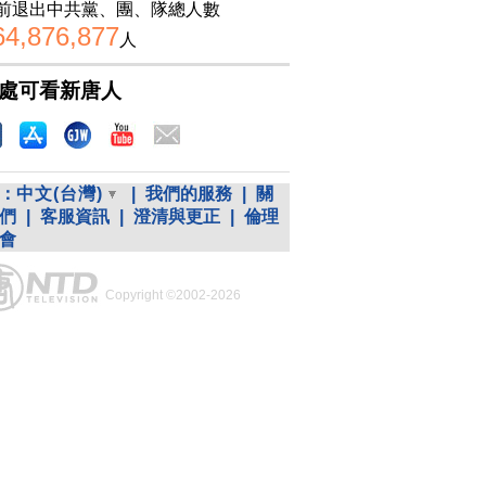
前退出中共黨、團、隊總人數
64,876,877
人
處可看新唐人
：
中文(台灣)
|
我們的服務
|
關
們
|
客服資訊
|
澄清與更正
|
倫理
會
Copyright ©2002-2026