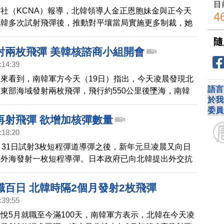
目
社（KCNA）報導，北韓領導人金正恩胞妹金與正今天
4
北韓多次試射飛彈後，推動對平壤當局實施更多制裁，她
將加劇北韓的「敵意與怒火」。
隨
射兩枚飛彈 美韓核諮商小組開會
:14:39
來看到，南韓軍方今天（19日）指出，今天凌晨發現北
語言
東部海域發射兩枚飛彈，飛行約550公里後墜海，南韓
於我
部門正在分析北韓射彈數據，這是北韓相隔一週再度射飛
委員
美韓高層的「美韓核諮商小組」昨天在首爾舉行首次會
再射飛彈 欲增加核彈數量
要加強對朝鮮的威懾力。與此同時，美國戰略核潛艇「肯
:18:20
釜山停靠，這是40年多年來的首次停靠。
月31日試射3枚短程彈道導彈之後，新年元旦凌晨又向日
區外海發射一枚短程導彈。日本政府已向北韓提出外交抗
告，北韓核威脅將招致金正恩政權滅亡。
職百日 北韓時隔2個月發射2枚飛彈
:39:55
悅5月就職至今滿100天，南韓軍方表示，北韓在今天凌