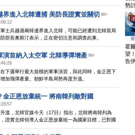
共的技術支持，請看我們日本記者的報導。
勢
越界進入北韓遭捕 美防長證實並關切
:06:12
美軍士兵越過兩韓邊界進入北韓，可能已經遭到北韓當局
國防部長奧斯汀表示，正在密切注意和調查此事。
霍
望
軍演首納入太空軍 北韓導彈增產
告
:46:26
將在下週舉行最大規模的軍事演習，與此同時，金正恩下
」增加飛彈產量。朝鮮半島局勢再度升溫。
？金正恩放棄統一 將南韓列敵對國
:28:57
升溫，北韓官媒今天（17日）指出，北韓將南韓列為
」，證實北韓領導人金正恩放棄統一為國家目標，已對國
了修正。與此同時，俄羅斯還放話，要在北韓被侵略時提