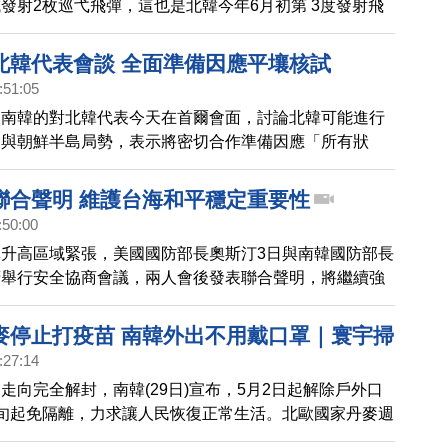
發射2枚巡弋飛彈，這也是北韓今年6月初第 3度發射飛
個多月來再度發射飛彈挑釁。
北韓代表會談 全面準備因應平壤核試
:51:05
及南韓的對北韓代表今天在首爾會面，討論北韓可能進行
向與朝鮮半島局勢，表示將密切合作準備因應「所有狀
聯合聲明 維護台海和平穩定重要性
:50:00
升高區域緊張，美國國防部長奧斯汀3日與南韓國防部長
府舉行安全協商會議，兩人會後發表聯合聲明，將繼續強
，關切北韓近來升高區域緊張的行動，也重申維護台海和
要性。今年五月，美國總統拜登與南韓總統尹錫悅也發表
麥停止打疫苗 南韓外出不用戴口罩｜寰宇掃
強調維護台灣海峽和平穩定的重要性。
:27:14
走向完全解封，南韓(29日)宣布，5月2日起解除戶外口
旬起免隔離，力求讓人民恢復正常生活。北歐國家丹麥週
)也宣布，不再實施大規模疫苗接種計畫，成為全球第一個停止