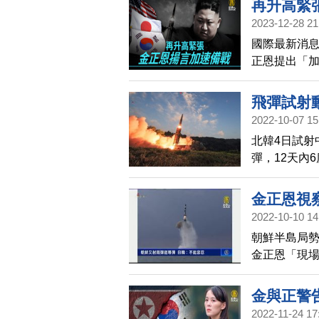
再升高緊
2023-12-28 21
國際最新消
正恩提出「
作以對抗美
韓頻頻發射
飛彈試射
發射飛彈的
2022-10-07 15
北韓4日試射
彈，12天內
際，平壤究
金正恩視
2022-10-10 14
朝鮮半島局勢
金正恩「現
挑釁，日本
作。
金與正警
2022-11-24 17