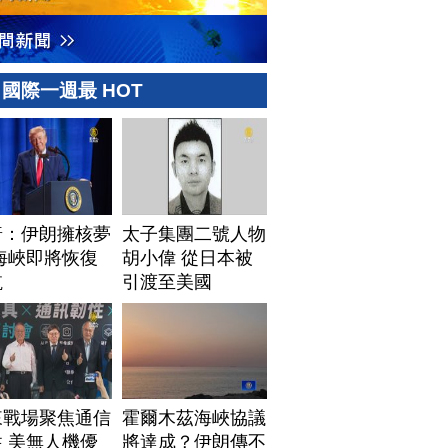
國際一週最 HOT
普：伊朗擁核夢
太子集團二號人物
海峽即將恢復
胡小偉 從日本被
航
引渡至美國
來戰場聚焦通信
霍爾木茲海峽協議
 美無人機優
將達成？伊朗傳不