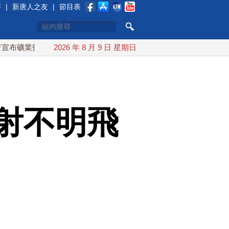
賽
|
新唐人之友
|
節目表
投資20億美元
2026 年 8 月 9 日 星期日
中東局勢動盪 土耳其沙特巴基斯坦誓共同防禦
射不明飛