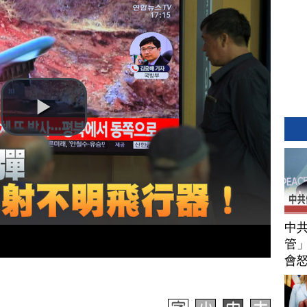
中
管」
會