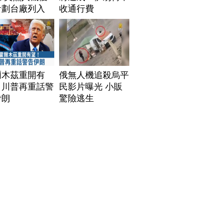
計劃台廠列入
收通行費
爾木茲重開有
俄無人機追殺烏平
！川普再重話警
民影片曝光 小販
伊朗
驚險逃生