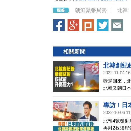
朝鮮緊張局勢
北韓
|
相關新聞
北韓創紀
2022-11-04 16
歡迎回來，北
北韓又朝日
面對北韓的接
演。而專家
專訪！日
2022-10-06 11
北韓4號發射
再射2枚短程