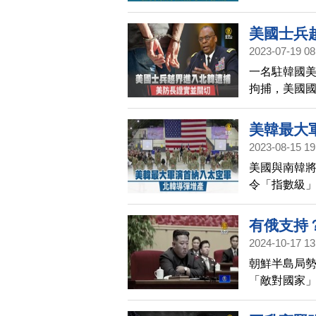
可能得到中
美國士兵
2023-07-19 08
一名駐韓國
拘捕，美國
美韓最大
2023-08-15 19
美國與南韓
令「指數級
有俄支持
2024-10-17 13
朝鮮半島局勢
「敵對國家
家憲法進行
供軍援。