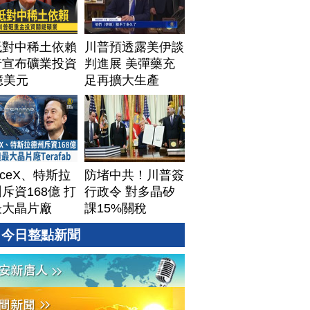
低對中稀土依賴
川普預透露美伊談
普宣布礦業投資
判進展 美彈藥充
億美元
足再擴大生產
aceX、特斯拉
防堵中共！川普簽
斥資168億 打
行政令 對多晶矽
最大晶片廠
課15%關稅
afab
今日整點新聞