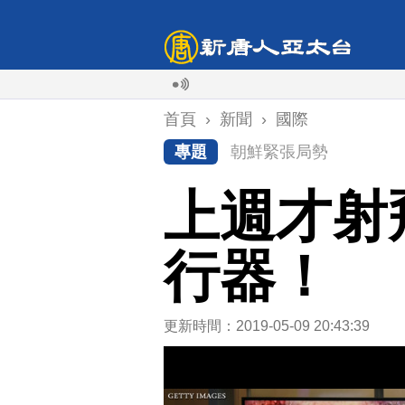
首頁
›
新聞
›
國際
專題
朝鮮緊張局勢
上週才射
行器！
更新時間：2019-05-09 20:43:39