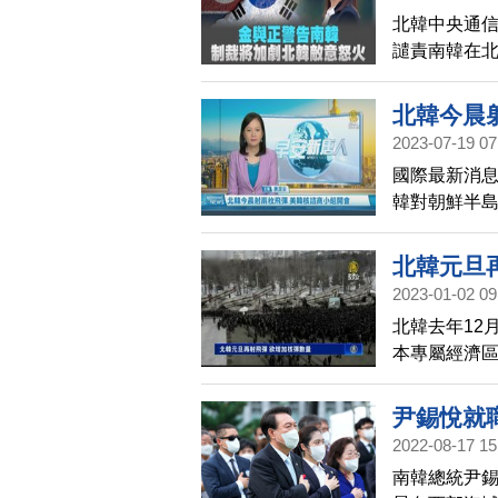
北韓中央通信
譴責南韓在
說這類措施
北韓今晨
2023-07-19 07
國際最新消息
韓對朝鮮半島
與美國情報
彈。另外，
北韓元旦
議，目的是
2023-01-02 09
塔基號」正在
北韓去年12
本專屬經濟
議。南韓警
尹錫悅就
2022-08-17 15
南韓總統尹錫