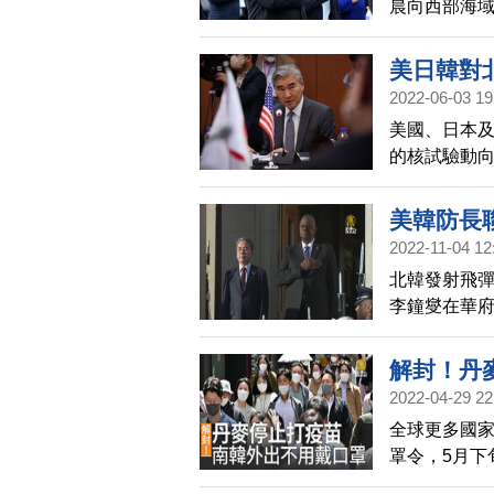
晨向西部海域
彈後，時隔2
美日韓對
2022-06-03 19
美國、日本
的核試驗動
況」。
美韓防長
2022-11-04 12
北韓發射飛彈
李鐘燮在華
化美韓聯盟
平穩定的重
解封！丹
聯合聲明，
2022-04-29 22
描
全球更多國家
罩令，5月下
三(4/27