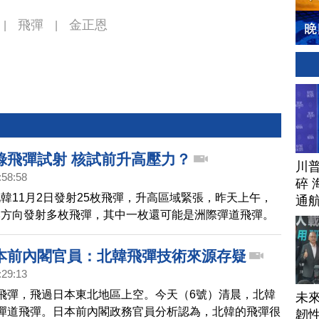
飛彈
金正恩
|
|
錄飛彈試射 核試前升高壓力？
川
:58:58
碎 
韓11月2日發射25枚飛彈，升高區域緊張，昨天上午，
通
本方向發射多枚飛彈，其中一枚還可能是洲際彈道飛彈。
連挑釁，韓國和美國，決定延長原定4號截止的聯合軍
認為，北韓新一輪核試驗很可能已在準備中。
本前內閣官員：北韓飛彈技術來源存疑
:29:13
飛彈，飛過日本東北地區上空。今天（6號）清晨，北韓
未
彈道飛彈。日本前內閣政務官員分析認為，北韓的飛彈很
韌性