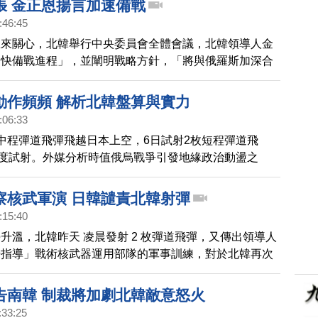
張 金正恩揚言加速備戰
:46:45
息來關心，北韓舉行中央委員會全體會議，北韓領導人金
加快備戰進程」，並闡明戰略方針，「將與俄羅斯加深合
國」。雖然美日韓三國政府都尚未回應，不過因為先前北
飛彈，美日韓三國已經在這個月中啟動系統，共享對北韓
動作頻頻 解析北韓盤算與實力
即時訊息。
:06:33
中程彈道飛彈飛越日本上空，6日試射2枚短程彈道飛
6度試射。外媒分析時值俄烏戰爭引發地緣政治動盪之
竟有何盤算與實力。
察核武軍演 日韓譴責北韓射彈
:15:40
升溫，北韓昨天 凌晨發射 2 枚彈道飛彈，又傳出領導人
場指導」戰術核武器運用部隊的軍事訓練，對於北韓再次
表示不會一再容忍，南韓則強調加強韓美日三邊安全合
告南韓 制裁將加劇北韓敵意怒火
:33:25