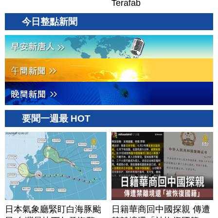
Terafab
今日整點新聞
要聞一週最 HOT
日本氣象廳緊盯白海豚颱
日籍華商回中國探親 傳遭