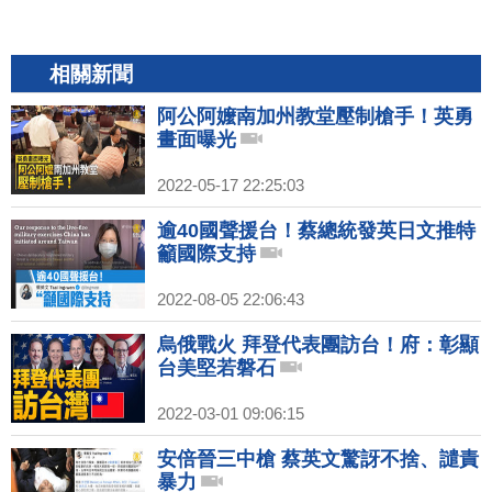
相關新聞
阿公阿嬤南加州教堂壓制槍手！英勇
畫面曝光
2022-05-17 22:25:03
逾40國聲援台！蔡總統發英日文推特
籲國際支持
2022-08-05 22:06:43
烏俄戰火 拜登代表團訪台！府：彰顯
台美堅若磐石
2022-03-01 09:06:15
安倍晉三中槍 蔡英文驚訝不捨、譴責
暴力