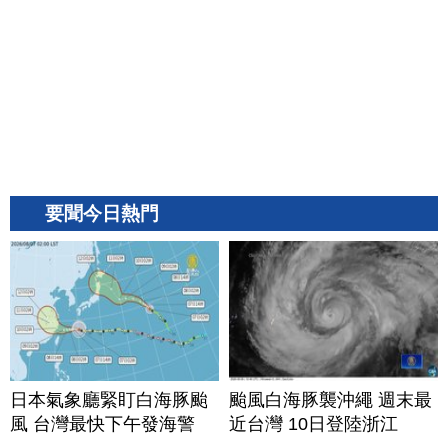
要聞今日熱門
日本氣象廳緊盯白海豚颱
颱風白海豚襲沖繩 週末最
風 台灣最快下午發海警
近台灣 10日登陸浙江