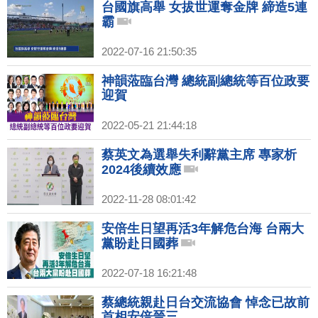
台國旗高舉 女拔世運奪金牌 締造5連
霸
2022-07-16 21:50:35
神韻蒞臨台灣 總統副總統等百位政要
迎賀
2022-05-21 21:44:18
蔡英文為選舉失利辭黨主席 專家析
2024後續效應
2022-11-28 08:01:42
安倍生日望再活3年解危台海 台兩大
黨盼赴日國葬
2022-07-18 16:21:48
蔡總統親赴日台交流協會 悼念已故前
首相安倍晉三