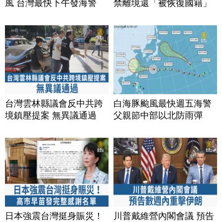
風 台灣最快下午發海警
禁離境還「被恢復國籍」
台灣雲林縣議會反中共跨
白海豚颱風最快週五海警
境鎮壓提案 無異議通過
父親節中部以北防雨彈
日本強震台灣挺身賑災！
川普戴維營內閣會議 預告