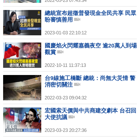
2022-05-23 07:49:34
總統宣布超徵普發現金全民共享 民眾
盼審慎善用
2023-01-03 22:10:12
國慶焰火閃耀嘉義夜空 逾20萬人到場
觀賞
2022-10-11 11:37:13
台9線施工橋斷 總統：尚無大災情 警
消密切關注
2022-03-23 09:04:32
宏國索天價與中共商建交劇本 台召回
大使抗議
2023-03-23 20:27:36