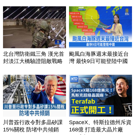
北台灣防衛鐵三角 漢光首
颱風白海豚週末最接近台
封淡江大橋驗證阻敵戰略
灣 最快9日可能登陸中國
川普簽行政令對多晶矽課
SpaceX、特斯拉德州斥資
15%關稅 防堵中共傾銷
168億 打造最大晶片廠