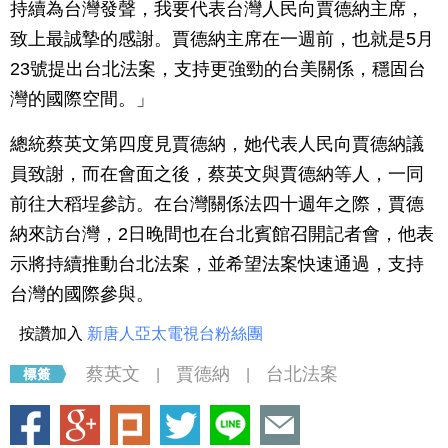
持續為台灣發聲，我要代表台灣人民向賈德納主席，
致上最誠摯的感謝。賈德納主席在一週前，也就是5月
23號提出台北法案，支持更強勁的台美關係，穩固台
灣的國際空間。」
總統蔡英文第四度見賈德納，她代表人民向賈德納議
員致謝，而在會面之後，蔡英文與賈德納等人，一同
前往大稻埕參訪。在台灣關係法四十週年之際，賈德
納來訪台灣，2日晚間也在台北賓館召開記者會，他表
示將持續推動台北法案，並希望法案快速通過，支持
台灣的國際參與。
按讚加入
新唐人亞太電視台粉絲團
蔡英文
賈德納
台北法案
|
|