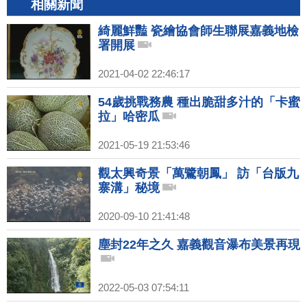
相關新聞
綺麗鮮豔 瓷繪協會師生聯展嘉義地檢
署開展
2021-04-02 22:46:17
54歲挑戰務農 種出脆甜多汁的「卡蜜
拉」哈密瓜
2021-05-19 21:53:46
觀太興奇景「萬鷺朝鳳」 訪「台版九
寨溝」秘境
2020-09-10 21:41:48
塵封22年之久 嘉義觀音瀑布美景再現
2022-05-03 07:54:11