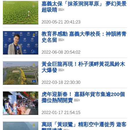
嘉義太保「抹茶洞洞草原」 夢幻美景
超吸睛
2020-05-21 20:41:23
教育界感動 嘉義大學校長：神韻將青
史名留
2022-06-08 20:54:02
黃金巨龍再現！朴子溪畔黃花風鈴木
大爆發
2022-03-18 22:30:30
虎年迎新春！ 嘉縣年貨市集逾200個
攤位熱鬧開賣
2022-01-17 21:54:15
萬頭「黃頭鷺」精彩空中遷徙秀 遊客