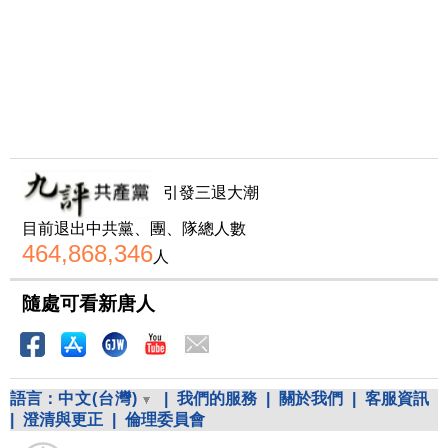
引發三退大潮
目前退出中共黨、團、隊總人數
464,868,346
人
隨處可看新唐人
語言：
中文(台灣)
|
我們的服務
|
關於我們
|
客服資訊
|
澄清與更正
|
倫理委員會