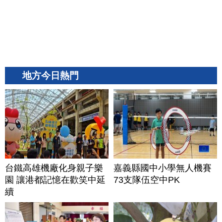
地方今日熱門
台鐵高雄機廠化身親子樂
嘉義縣國中小學無人機賽
園 讓港都記憶在歡笑中延
73支隊伍空中PK
續