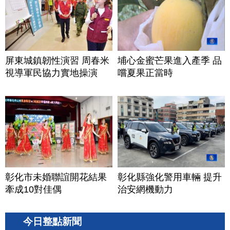
屏東城鎮韌性演習 周春米
埔心金蜜芒果進入產季 品
視導軍民協力實地操演
嚐夏果正當時
彰化市未婚聯誼開花結果
彰化縣強化警用車輛 提升
牽成10對佳偶
治安網機動力
今日整點新聞