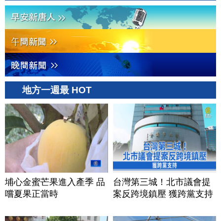
地方一週最 HOT
埔心金蜜芒果進入產季 品
台灣第三城！北市議會提
嚐夏果正當時
案反跨境鎮壓 獲跨黨支持