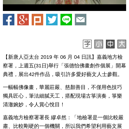
【新唐人亞太台 2019 年 06 月 04 日訊】嘉義地方檢
察署，上週五(31日)舉行「張德怡佛畫創作個展」開幕
典禮，展出42件作品，吸引許多愛好藝文人士參觀。
一幅幅佛像畫，華麗莊嚴、慈顏善目，不僅用色技巧
獨具匠心，筆法細膩天工，搭配現場古箏演奏，箏樂
清澈婉妙，令人賞心悅目！
嘉義地方檢察署署長 繆卓然：「地檢署是一個比較嚴
肅、比較剛硬的一個機關，所以我們希望利用藝文展