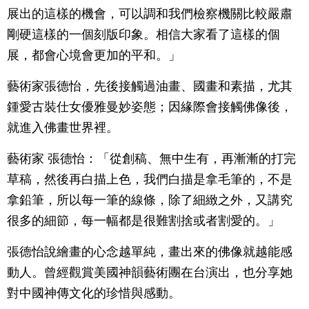
展出的這樣的機會，可以調和我們檢察機關比較嚴肅
剛硬這樣的一個刻版印象。相信大家看了這樣的個
展，都會心境會更加的平和。」
藝術家張德怡，先後接觸過油畫、國畫和素描，尤其
鍾愛古裝仕女優雅曼妙姿態；因緣際會接觸佛像後，
就進入佛畫世界裡。
藝術家 張德怡：「從創稿、無中生有，再漸漸的打完
草稿，然後再白描上色，我們白描是拿毛筆的，不是
拿鉛筆，所以每一筆的線條，除了細緻之外，又講究
很多的細節，每一幅都是很難割捨或者割愛的。」
張德怡說繪畫的心念越單純，畫出來的佛像就越能感
動人。曾經觀賞美國神韻藝術團在台演出，也分享她
對中國神傳文化的珍惜與感動。