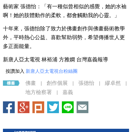
藝術家 張德怡：「有一種似曾相似的感覺，她的水袖
啊！她的肢體動作的柔軟，都會觸動我的心靈。」
十年來，張德怡除了致力於佛畫創作與佛畫藝術教學
外，平時熱心公益、喜歡幫助弱勢，希望傳播世人更
多正面能量。
新唐人亞太電視 林裕浦 方雅嫻 台灣嘉義報導
按讚加入
新唐人亞太電視台粉絲團
佛畫
創作個展
張德怡
繆卓然
|
|
|
|
地方檢察署
嘉義
|