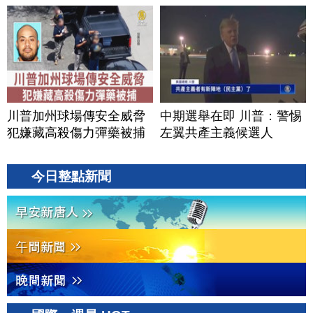
川普加州球場傳安全威脅
中期選舉在即 川普：警惕
犯嫌藏高殺傷力彈藥被捕
左翼共產主義候選人
今日整點新聞