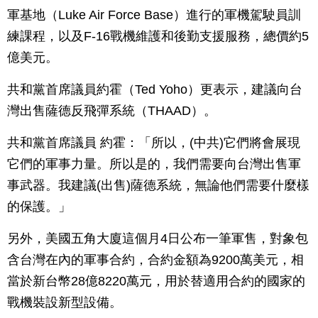
軍基地（Luke Air Force Base）進行的軍機駕駛員訓
練課程，以及F-16戰機維護和後勤支援服務，總價約5
億美元。
共和黨首席議員約霍（Ted Yoho）更表示，建議向台
灣出售薩德反飛彈系統（THAAD）。
共和黨首席議員 約霍：「所以，(中共)它們將會展現
它們的軍事力量。所以是的，我們需要向台灣出售軍
事武器。我建議(出售)薩德系統，無論他們需要什麼樣
的保護。」
另外，美國五角大廈這個月4日公布一筆軍售，對象包
含台灣在內的軍事合約，合約金額為9200萬美元，相
當於新台幣28億8220萬元，用於替適用合約的國家的
戰機裝設新型設備。