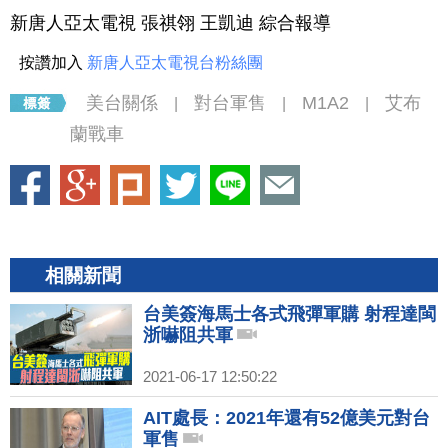
新唐人亞太電視 張祺翎 王凱迪 綜合報導
按讚加入
新唐人亞太電視台粉絲團
美台關係
對台軍售
M1A2
艾布
|
|
|
蘭戰車
相關新聞
台美簽海馬士各式飛彈軍購 射程達閩
浙嚇阻共軍
2021-06-17 12:50:22
AIT處長：2021年還有52億美元對台
軍售