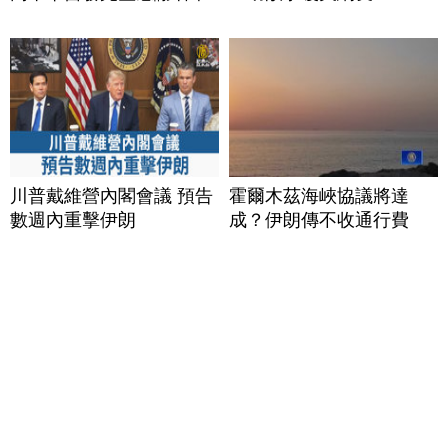
川普戴維營內閣會議 預告
霍爾木茲海峽協議將達
數週內重擊伊朗
成？伊朗傳不收通行費