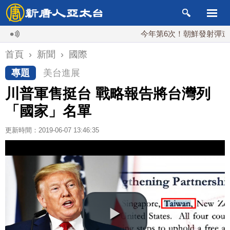
今年第6次！朝鮮發射彈道導彈 落
首頁
›
新聞
›
國際
專題
美台進展
川普軍售挺台 戰略報告將台灣列
「國家」名單
更新時間：2019-06-07 13:46:35