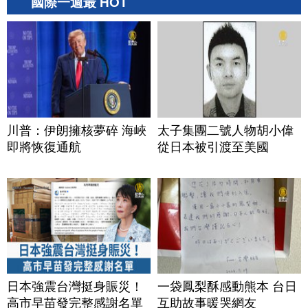
國際一週最 HOT
川普：伊朗擁核夢碎 海峽
太子集團二號人物胡小偉
即將恢復通航
從日本被引渡至美國
日本強震台灣挺身賑災！
一袋鳳梨酥感動熊本 台日
高市早苗發完整感謝名單
互助故事暖哭網友