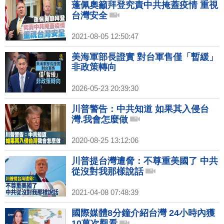
蓬佩奧籲拜登究責中共掩蓋疫情 重視
台灣安全
2021-08-05 12:50:47
美海軍部長證實 對台軍售僅「暫緩」
非政策轉向
2026-05-23 20:39:30
川普警告：中共知道 如果其入侵台
灣.我會怎麼做
2020-08-25 13:12:06
川普提台灣遭脅：不尊重美國了 中共
從沒對我那樣說話
2021-04-08 07:48:39
國際媒體8分鐘介紹台灣 24小時內獲
10萬次觀看