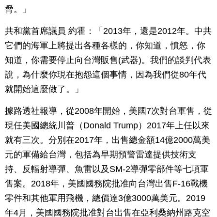
脅。」
共和黨首席議員 約霍：「2013年，還是2012年。中共
它們的海軍上將提出各種各樣的，你知道，憤怒，你
知道，你需要停止向台灣販售(武器)。我們的談判代表
說，為什麼你現在抱怨這個事情，因為我們從80年代
就開始這麼做了。」
據路透社報導，從2008年開始，美國7次對台軍售，從
現任美國總統川普（Donald Trump）2017年上任以來
就有三次。分別在2017年，出售總金額14億2000萬美
元的軍備給台灣，包括為早期預警雷達提供技術支
持、反輻射導彈、魚雷以及SM-2導彈零部件等七項軍
售案。2018年，美國國務院批准向台灣出售F-16戰機
零件和其他軍用飛機，總價達3億3000萬美元。2019
年4月，美國國務院批准對台出售在亞利桑納州路克空