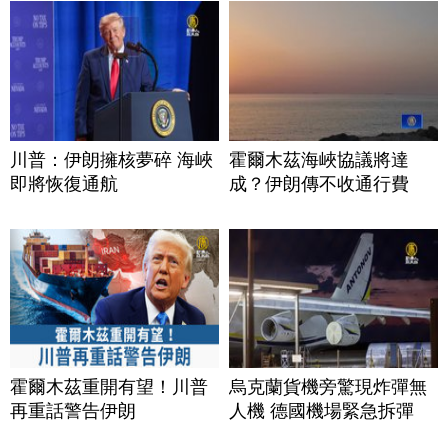
川普：伊朗擁核夢碎 海峽
霍爾木茲海峽協議將達
即將恢復通航
成？伊朗傳不收通行費
霍爾木茲重開有望！川普
烏克蘭貨機旁驚現炸彈無
再重話警告伊朗
人機 德國機場緊急拆彈