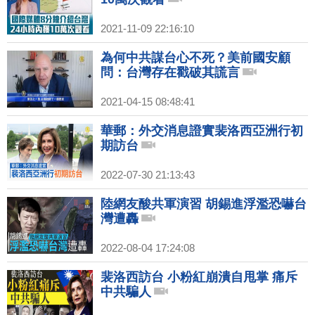
2021-11-09 22:16:10
為何中共謀台心不死？美前國安顧
問：台灣存在戳破其謊言
2021-04-15 08:48:41
華郵：外交消息證實裴洛西亞洲行初
期訪台
2022-07-30 21:13:43
陸網友酸共軍演習 胡錫進浮濫恐嚇台
灣遭轟
2022-08-04 17:24:08
裴洛西訪台 小粉紅崩潰自甩掌 痛斥
中共騙人