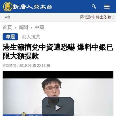
降低對中稀土依賴 川普宣布
首頁
›
新聞
›
中國
專題
港人抗共
港生籲擠兌中資遭恐嚇 爆料中銀已
限大額提款
更新時間：2019-06-15 20:17:26