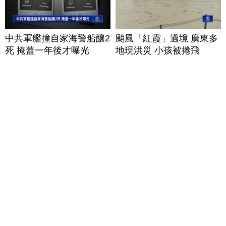
中共軍艦撞自家海警船釀2
颱風「紅霞」過境 廣東多
死 掩蓋一年後才曝光
地現洪災 小孩被捲飛