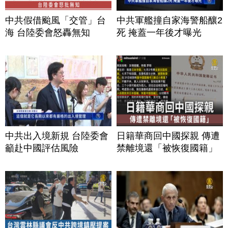
中共假借颱風「交管」台
中共軍艦撞自家海警船釀2
海 台陸委會怒轟無知
死 掩蓋一年後才曝光
中共出入境新規 台陸委會
日籍華商回中國探親 傳遭
籲赴中國評估風險
禁離境還「被恢復國籍」