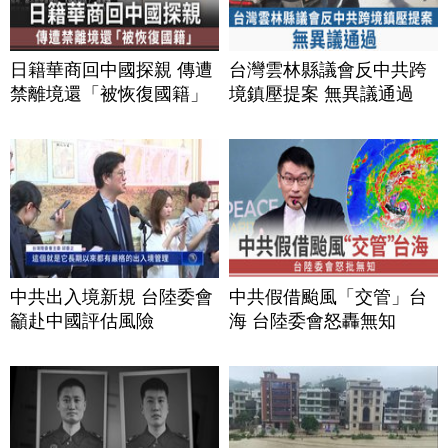
日籍華商回中國探親 傳遭
台灣雲林縣議會反中共跨
禁離境還「被恢復國籍」
境鎮壓提案 無異議通過
中共出入境新規 台陸委會
中共假借颱風「交管」台
籲赴中國評估風險
海 台陸委會怒轟無知