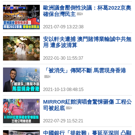
歐洲議會壓倒性決議：杯葛2022京奧
確保台灣民主
2021-07-09 13:22:38
安以軒夫遭捕 澳門賭博業輸誠中共無
用 遭多波清算
2022-01-30 11:55:37
「被消失」傳聞不斷 馬雲現身香港
2021-10-13 08:48:15
MIRROR紅館演唱會驚悚砸傷 工程公
司被起底
2022-07-29 11:52:21
中國銀行「提款難」蔓延至深圳 凸顯