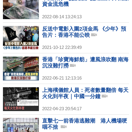
資金流危機
2022-08-14 13:24:13
反送中電影入圍2項金馬 《少年》預
告片：香港不能公映
2021-10-12 22:39:49
香港「珍寶海鮮舫」遭風浪吹翻 南海
沉沒難打撈
2022-06-21 12:13:16
上海殯儀館人員：死者數量翻倍 每天
火化到半夜｜中國一分鐘
2022-04-23 20:54:17
直擊七一前香港逃難潮 港人機場哽
咽不捨