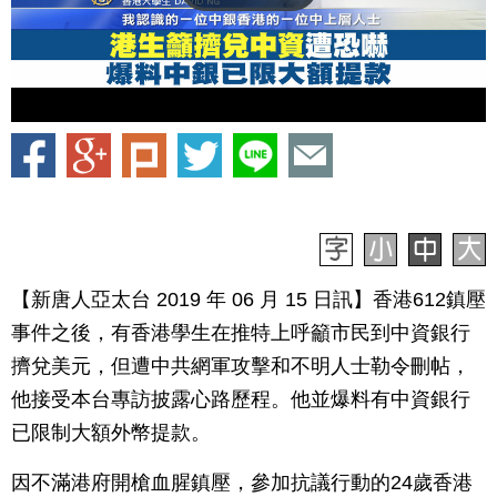
【新唐人亞太台 2019 年 06 月 15 日訊】香港612鎮壓
事件之後，有香港學生在推特上呼籲市民到中資銀行
擠兌美元，但遭中共網軍攻擊和不明人士勒令刪帖，
他接受本台專訪披露心路歷程。他並爆料有中資銀行
已限制大額外幣提款。
因不滿港府開槍血腥鎮壓，參加抗議行動的24歲香港