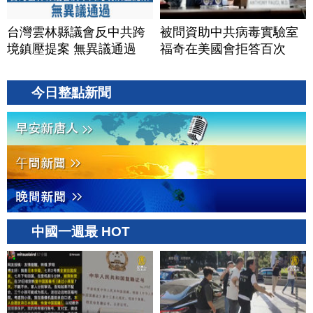
台灣雲林縣議會反中共跨
被問資助中共病毒實驗室
境鎮壓提案 無異議通過
福奇在美國會拒答百次
今日整點新聞
中國一週最 HOT