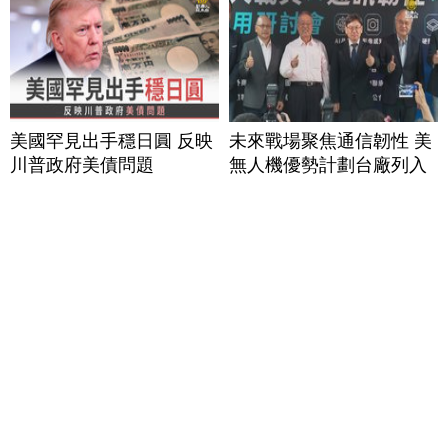
美國罕見出手穩日圓 反映
未來戰場聚焦通信韌性 美
川普政府美債問題
無人機優勢計劃台廠列入