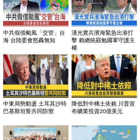
中共假借颱風「交管」台
漢光實兵濱海緊急出港打
海 台陸委會怒轟無知
擊 賴總統勗勉國軍守護主
權
中東局勢動盪 土耳其沙特
降低對中稀土依賴 川普宣
巴基斯坦誓共同防禦
布礦業投資20億美元