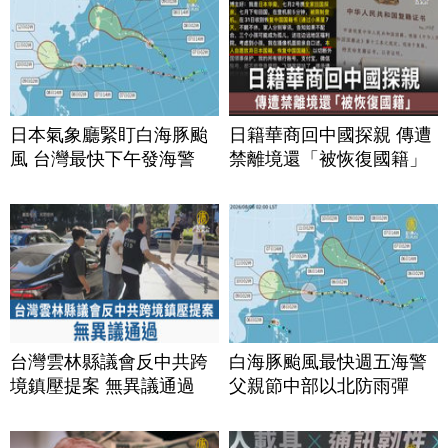
日本氣象廳緊盯白海豚颱
日籍華商回中國探親 傳遭
風 台灣最快下午發海警
禁離境還「被恢復國籍」
台灣雲林縣議會反中共跨
白海豚颱風最快週五海警
境鎮壓提案 無異議通過
父親節中部以北防雨彈