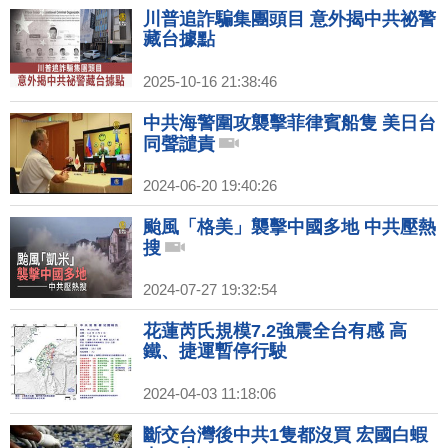
川普追詐騙集團頭目 意外揭中共祕警
藏台據點
2025-10-16 21:38:46
中共海警圍攻襲擊菲律賓船隻 美日台
同聲譴責
2024-06-20 19:40:26
颱風「格美」襲擊中國多地 中共壓熱
搜
2024-07-27 19:32:54
花蓮芮氏規模7.2強震全台有感 高
鐵、捷運暫停行駛
2024-04-03 11:18:06
斷交台灣後中共1隻都沒買 宏國白蝦