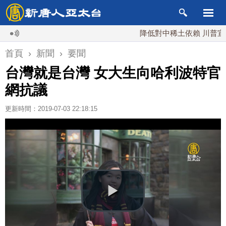
降低對中稀土依賴 川普宣布礦業
首頁
›
新聞
›
要聞
台灣就是台灣 女大生向哈利波特官
網抗議
更新時間：2019-07-03 22:18:15