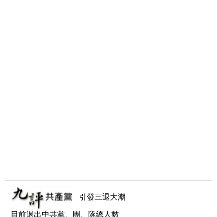
引發三退大潮
目前退出中共黨、團、隊總人數