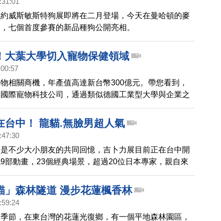
:31:01
紐約威斯敏斯特狗展即將在二月登場，今天在曼哈頓的麥
園，七個首度參賽的新品種狗公開亮相。
！大葉大學切入寵物保健領域
:00:57
物相關商機，年產值高達新台幣300億元。帶您看到，
與國際寵物科技公司，通過類似德國工業型大學與企業之
產學合作，以原住民傳統作物「紅藜」，成功切入高附加
食品領域。
在台中！ 龍貓.無臉男超人氣
:47:30
，是不少大小朋友的共同回憶，吉卜力展目前正在台中開
9部動畫，23個經典場景，超過20位日本專家，親自來
原動畫真實感受。
貓」森林隧道 漫步花蓮楓香林
:59:24
的季節，在東台灣的花蓮光復鄉，有一個平地森林園區，