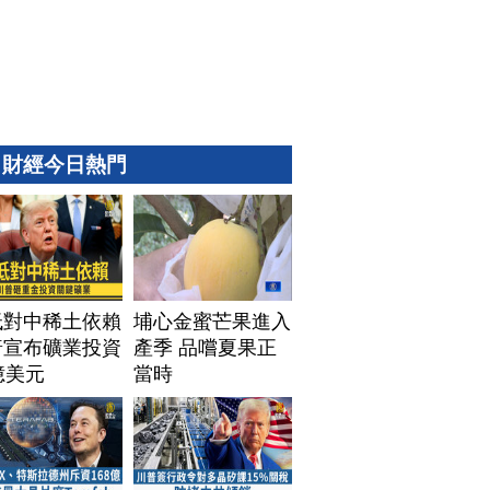
財經今日熱門
低對中稀土依賴
埔心金蜜芒果進入
普宣布礦業投資
產季 品嚐夏果正
億美元
當時