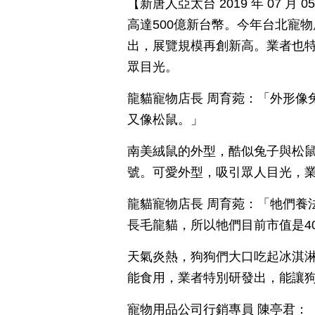
【新唐人亞太台 2019 年 07 
高達500億新台幣。今年台北寵物
出，展覽規模再創新高。業者也
眾目光。
龍貓寵物店長 周育菀：「外形像
又像松鼠。」
南美絨鼠的外型，酷似兔子與松
號。可愛外型，吸引眾人目光，
龍貓寵物店長 周育菀：「牠們養
長毛龍貓，所以牠們目前市值是4
天氣炎熱，狗狗們大口吃起冰淇
能食用，業者特別研發出，能讓
寵物用品公司行銷專員 陳亭君：