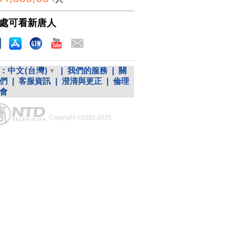
處可看新唐人
：
中文(台灣)
|
我們的服務
|
關
們
|
客服資訊
|
澄清與更正
|
倫理
會
Copyright ©2002-2025