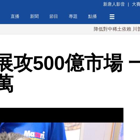
新唐人影音
|
大
直播
新聞
節目
專題
點播
降低對中稀土依賴 川普宣布礦業
展攻500億市場 
萬