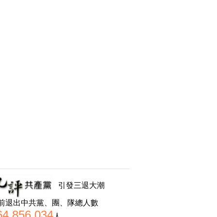
引發三退大潮
前退出中共黨、團、隊總人數
64,856,034
人