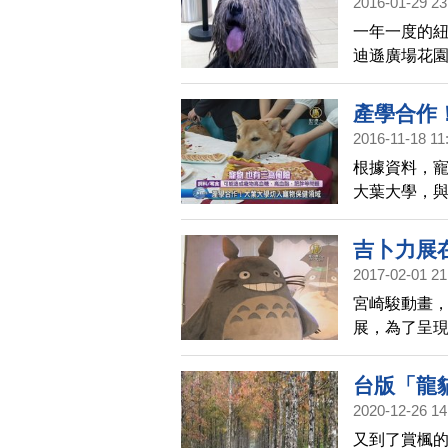
2016-01-29 23
一年一度的
迪遜廣場花
產學合作
2016-11-18 11
根據資料，寵
大葉大學，
間的關係，
價值的保健
吉卜力展
2017-02-01 21
宮崎駿動畫
展，為了呈現
台佈置，還
台版「龍
2020-12-26 14
又到了賞楓