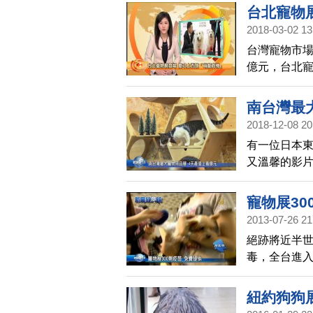
自大、政治
台北寵物
2018-03-02 13
台灣寵物市
億元，台北
有醫療服務
南台灣最
2018-12-08 20
有一位日本東
又溫馨的影片
展」在高雄展
億元，其中
寵物展30
2013-07-26 21
絕跡將近半
毒，全台進入
單位連續四天
隊，就希望
紐約狗狗