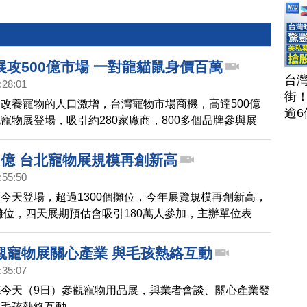
展攻500億市場 一對龍貓鼠身價百萬
台
:28:01
街
改養寵物的人口激增，台灣寵物市場商機，高達500億
逾6
寵物展登場，吸引約280家廠商，800多個品牌參與展
茶
模再創新高。業者也特別引進，一對身價百萬元的龍貓鼠
攻
民眾目光。
2億 台北寵物展規模再創新高
聞
:55:50
202
今天登場，超過1300個攤位，今年展覽規模再創新高，
個攤位，四天展期預估會吸引180萬人參加，主辦單位表
兩億元 。
觀寵物展關心產業 與毛孩熱絡互動
:35:07
今天（9日）參觀寵物用品展，與業者會談、關心產業發
和毛孩熱絡互動。