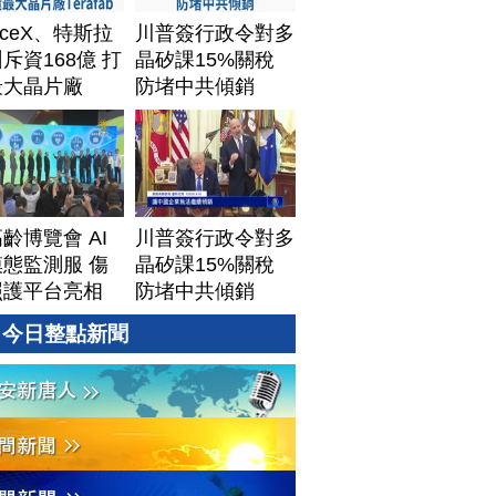
aceX、特斯拉
川普簽行政令對多
斥資168億 打
晶矽課15%關稅
最大晶片廠
防堵中共傾銷
afab
齡博覽會 AI
川普簽行政令對多
態監測服 傷
晶矽課15%關稅
照護平台亮相
防堵中共傾銷
今日整點新聞