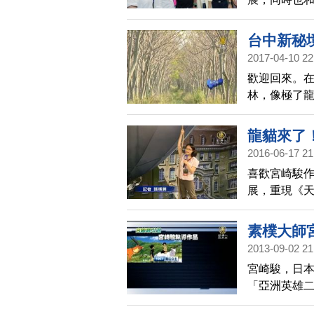
台中新秘
2017-04-10 22
歡迎回來。
林，像極了
瞬間爆紅
龍貓來了
2016-06-17 21
喜歡宮崎駿
展，重現《
的經典場景
素樸大師
2013-09-02 21
宮崎駿，日本
「亞洲英雄
最偉大的動