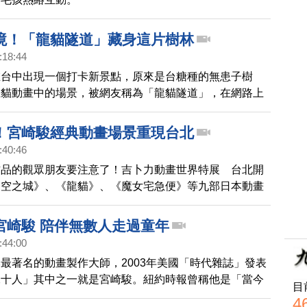
境！「龍貓隧道」藏身這片樹林
:18:44
在台中出現一個打卡新景點，原來是台糖種的無患子樹
龍貓動畫中的場景，被網友稱為「龍貓隧道」，在網路上
！宮崎駿經典動畫場景重現台北
:40:46
作品的觀眾朋友要注意了！吉卜力動畫世界特展 台北開
天空之城》、《龍貓》、《魔女宅急便》等九部日本動畫
，展覽規模，堪稱亞洲最大。
宮崎駿 陪伴無數人走過童年
:44:00
最著名的動畫製作大師，2003年美國「時代雜誌」發表
二十人」其中之一就是宮崎駿。紐約時報曾稱他是「當今
目
畫電影人」，他的作品主題常是反戰、環保，指責科技的
4