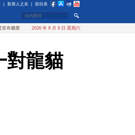
賽
|
新唐人之友
|
節目表
投資20億美元
2026 年 8 月 8 日 星期六
中東局勢動盪 土耳其沙特巴基斯坦誓共同防禦
一對龍貓