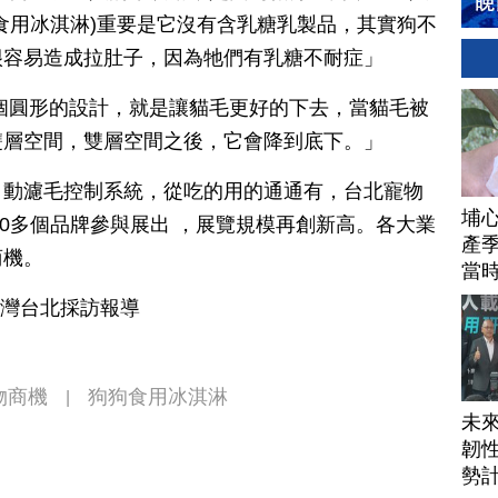
食用冰淇淋)重要是它沒有含乳糖乳製品，其實狗不
很容易造成拉肚子，因為牠們有乳糖不耐症」
個圓形的設計，就是讓貓毛更好的下去，當貓毛被
雙層空間，雙層空間之後，它會降到底下。」
自動濾毛控制系統，從吃的用的通通有，台北寵物
埔
00多個品牌參與展出 ，展覽規模再創新高。各大業
產季
商機。
當
台灣台北採訪報導
物商機
狗狗食用冰淇淋
|
未
韌性
勢