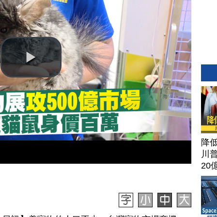
降
川
20