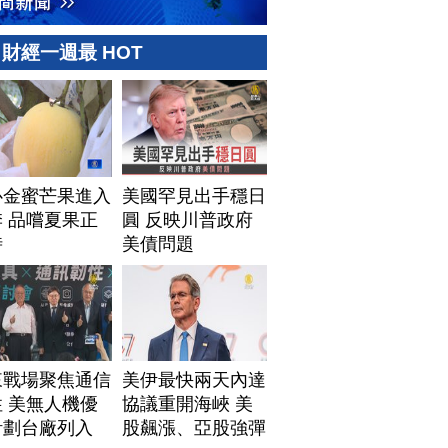
財經一週最 HOT
心金蜜芒果進入
美國罕見出手穩日
 品嚐夏果正
圓 反映川普政府
時
美債問題
來戰場聚焦通信
美伊最快兩天內達
 美無人機優
協議重開海峽 美
計劃台廠列入
股飆漲、亞股強彈