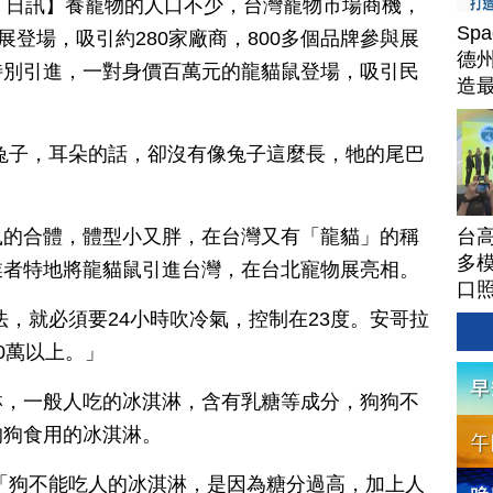
月 05 日訊】養寵物的人口不少，台灣寵物市場商機，
Sp
展登場，吸引約280家廠商，800多個品牌參與展
德州
特別引進，一對身價百萬元的龍貓鼠登場，吸引民
造
Ter
兔子，耳朵的話，卻沒有像兔子這麼長，牠的尾巴
台高
鼠的合體，體型小又胖，在台灣又有「龍貓」的稱
多模
業者特地將龍貓鼠引進台灣，在台北寵物展亮相。
口
法，就必須要24小時吹冷氣，控制在23度。安哥拉
0萬以上。」
淋，一般人吃的冰淇淋，含有乳糖等成分，狗狗不
狗狗食用的冰淇淋。
「狗不能吃人的冰淇淋，是因為糖分過高，加上人