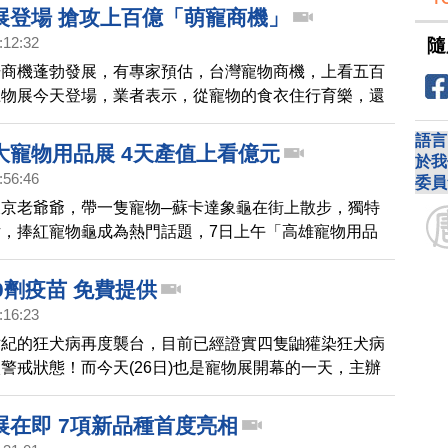
野心和人性貪婪，其「宮崎駿風格」早已深植人心。
展登場 搶攻上百億「萌寵商機」
:12:32
隨
場商機蓬勃發展，有專家預估，台灣寵物商機，上看五百
寵物展今天登場，業者表示，從寵物的食衣住行育樂，還
等項目，商機，持續成長。
語言
大寵物用品展 4天產值上看億元
於我
:56:46
委員
京老爺爺，帶一隻寵物─蘇卡達象龜在街上散步，獨特
，捧紅寵物龜成為熱門話題，7日上午「高雄寵物用品
覽館登場，共有450個攤位搶攻毛孩子市場，產值上看
寵物龜的詢問度超高，帶您去逛逛。
0劑疫苗 免費提供
:16:23
世紀的狂犬病再度襲台，目前已經證實四隻鼬獾染狂犬病
警戒狀態！而今天(26日)也是寵物展開幕的一天，主辦
，提供300劑免費狂犬病疫苗，不少狗主人一早就來排
幫狗寶貝，提前預防。
展在即 7項新品種首度亮相