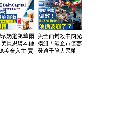
灣珍奶驚艷華爾
美全面封殺中國光
！美貝恩資本砸
模組！陸企市值蒸
億美金入主 貢
發逾千億人民幣！
拓國際版圖加速
AI資料中心供應鏈
美？｜#財經新
洗牌？台灣喜迎轉
｜
單！成關鍵樞紐？
60806(四)
｜#財經新聞
│20260805 (三)