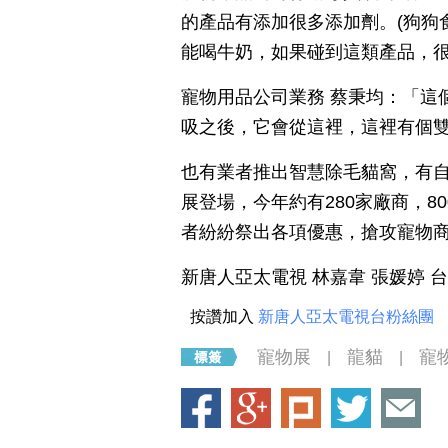
的產品有添加很多添加劑。(狗狗
能喝牛奶，如果碰到這類產品，
寵物用品公司業務 蔡秉均：「這
吸之後，它會從這裡，這裡有個
也有業者推出智慧除毛貓窩，有
展登場，今年約有280家廠商，8
者紛紛祭出各項優惠，搶攻寵物
新唐人亞太電視 林嘉韋 張媛婷 
按讚加入
新唐人亞太電視台粉絲團
寵物展
龍貓
寵
|
|