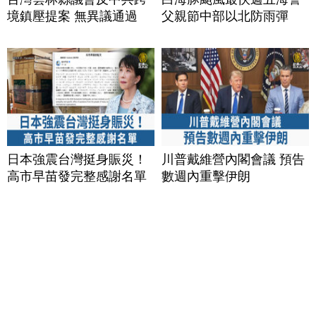
境鎮壓提案 無異議通過
父親節中部以北防雨彈
日本強震台灣挺身賑災！
川普戴維營內閣會議 預告
高市早苗發完整感謝名單
數週內重擊伊朗