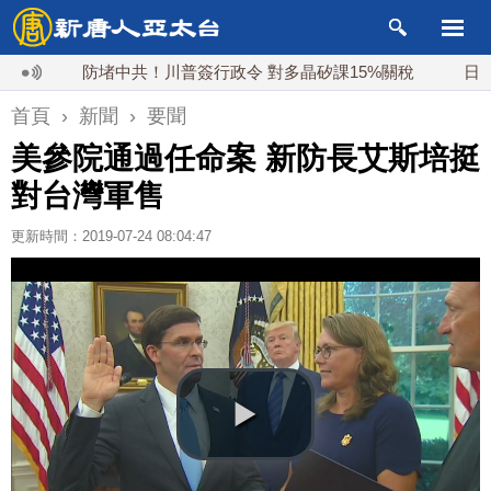
防堵中共！川普簽行政令 對多晶矽課15%關稅
日本氣象
首頁
›
新聞
›
要聞
美參院通過任命案 新防長艾斯培挺
對台灣軍售
更新時間：2019-07-24 08:04:47