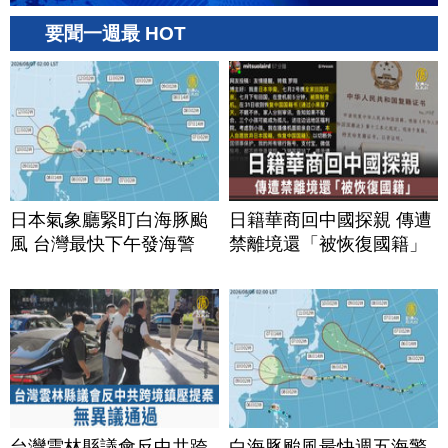
要聞一週最 HOT
日本氣象廳緊盯白海豚颱
日籍華商回中國探親 傳遭
風 台灣最快下午發海警
禁離境還「被恢復國籍」
台灣雲林縣議會反中共跨
白海豚颱風最快週五海警