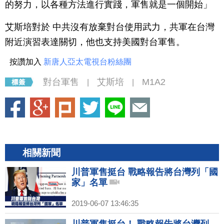
的努力，以各種方法進行實踐，軍售就是一個開始」
艾斯培對於 中共沒有放棄對台使用武力，共軍在台灣
附近演習表達關切，他也支持美國對台軍售。
按讚加入
新唐人亞太電視台粉絲團
對台軍售
艾斯培
M1A2
|
|
相關新聞
川普軍售挺台 戰略報告將台灣列「國
家」名單
2019-06-07 13:46:35