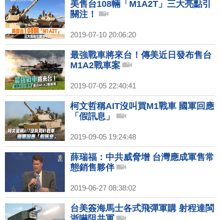
美售台108輛「M1A2T」三大亮點引
關注！
2019-07-10 20:06:20
最強戰車將來台！傳美近日發布售台
M1A2戰車案
2019-07-05 22:40:41
柯文哲稱AIT沒叫買M1戰車 國軍回應
「假訊息」
2019-09-05 19:24:48
薛瑞福：中共威脅增 台灣應成軍售常
態銷售夥伴
2019-06-27 08:38:02
台美簽海馬士各式飛彈軍購 射程達閩
浙嚇阻共軍