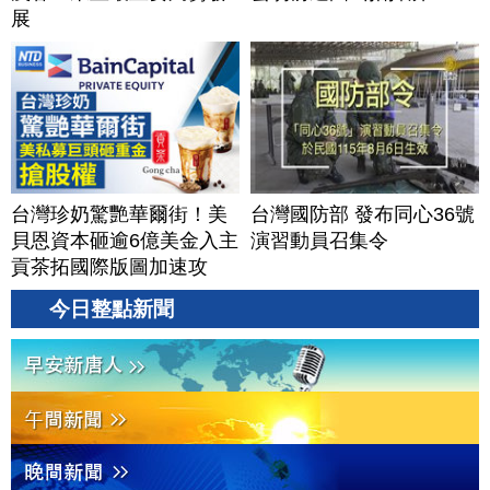
展
台灣珍奶驚艷華爾街！美
台灣國防部 發布同心36號
貝恩資本砸逾6億美金入主
演習動員召集令
貢茶拓國際版圖加速攻
美？｜#財經新聞｜
今日整點新聞
20260806(四)