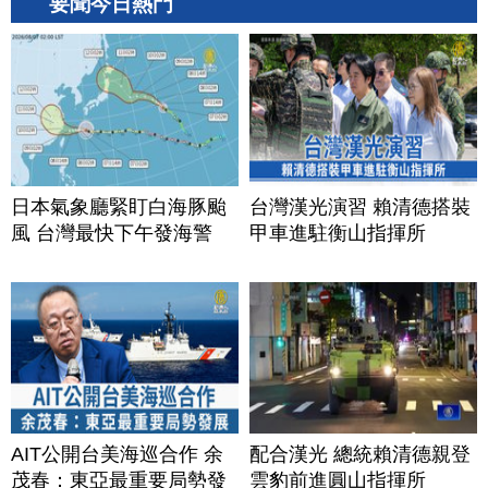
要聞今日熱門
日本氣象廳緊盯白海豚颱
台灣漢光演習 賴清德搭裝
風 台灣最快下午發海警
甲車進駐衡山指揮所
AIT公開台美海巡合作 余
配合漢光 總統賴清德親登
茂春：東亞最重要局勢發
雲豹前進圓山指揮所