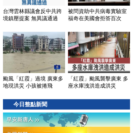
台灣雲林縣議會反中共跨
被問資助中共病毒實驗室
境鎮壓提案 無異議通過
福奇在美國會拒答百次
颱風「紅霞」過境 廣東多
「紅霞」颱風襲擊廣東 多
地現洪災 小孩被捲飛
座水庫洩洪造成洪災
今日整點新聞