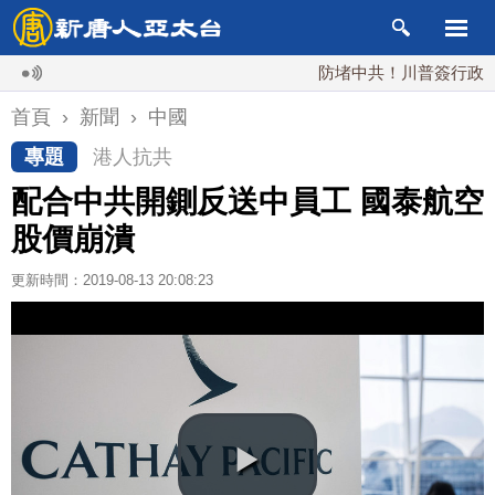
防堵中共！川普簽行政令 對多
首頁
›
新聞
›
中國
專題
港人抗共
配合中共開鍘反送中員工 國泰航空
股價崩潰
更新時間：2019-08-13 20:08:23