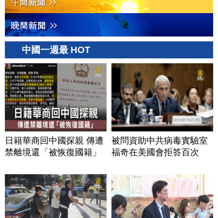
中國一週最 HOT
日籍華商回中國探親 傳遭
被問資助中共病毒實驗室
禁離境還「被恢復國籍」
福奇在美國會拒答百次