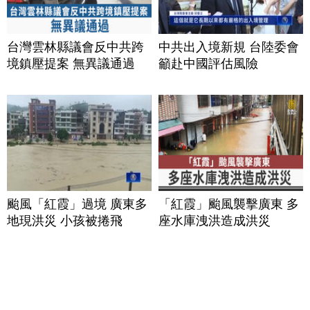
台灣雲林縣議會反中共跨
中共出入境新規 台陸委會
境鎮壓提案 無異議通過
籲赴中國評估風險
颱風「紅霞」過境 廣東多
「紅霞」颱風襲擊廣東 多
地現洪災 小孩被捲飛
座水庫洩洪造成洪災