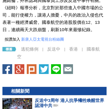
施銘倫，外界認為與國泰員工涉及反送中事件有關。
《紐時》報導分析，北京對於那些進入中國市場的公
司，能行使權力，讓港人擔憂，中共的政治入侵也代
表著一種經濟威脅。國泰航空的港股股價在12、13
日，連續兩天大跌崩盤，刷新10年來最慘紀錄。
按讚加入
新唐人亞太電視台粉絲團
逃犯條例
反送中
香港
國泰航
|
|
|
空
相關新聞
反送中3周年 港人抗爭犧牲喚醒世界
認清中共