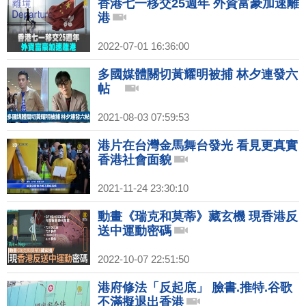
香港七一移交25週年 外資富豪加速離
港
2022-07-01 16:36:00
多國媒體關切黃耀明被捕 林夕連發六
帖
2021-08-03 07:59:53
港片在台灣金馬舞台發光 看見更真實
香港社會面貌
2021-11-24 23:30:10
動畫《瑞克和莫蒂》藏玄機 現香港反
送中運動密碼
2022-10-07 22:51:50
港府修法「反起底」 臉書.推特.谷歌
不滿擬退出香港