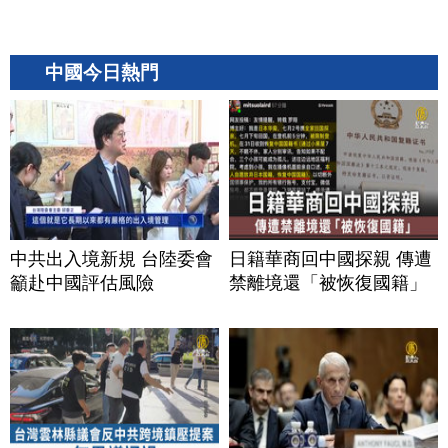
中國今日熱門
中共出入境新規 台陸委會
日籍華商回中國探親 傳遭
籲赴中國評估風險
禁離境還「被恢復國籍」