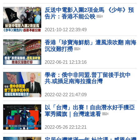
反送中電影入圍2項金馬 《少年》預
告片：香港不能公映
2021-10-12 22:39:49
香港「珍寶海鮮舫」遭風浪吹翻 南海
沉沒難打撈
2022-06-21 12:13:16
學者：俄中非同盟.普丁留後手抗中
共.或插足南海拉攏台灣
2022-02-22 21:47:09
以「台灣」出賽！自由潛水好手獲亞
軍秀國旗｜台灣速速看
2022-05-26 22:12:21