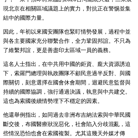
現北京在相關區域議題上的實力，對抗正在警惕並集
結中的國際力量。
因此，年初以來國安團隊也緊盯情勢發展，過程中並
與各主要國家充分聯繫合作，全力鞏固邦誼。不只為
了維繫邦誼，更是善盡印太區域一員的義務。
這名人士指出，在中共用中國的鉅資、龐大資源誘迫
下，索羅門總理與執政團隊不顧民意過半反對、與國
際關切，刻意選擇在國會休會期間，迴避民意監督與
持續的國際協調，強行通過決議，執意與中共建交。
這也為索國後續情勢埋下不穩定的因素。
他還舉例指出，如同過去非洲布吉納法索與中華民國
斷交後，布國醫療狀況惡化，社會陷入分歧混亂，這
些情況恐怕也會在索國複製。尤其這幾天外媒才傳