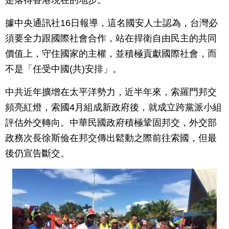
是落得香港現在的地步。
據中央通訊社16日報導，這名國安人士認為，台灣必
須要全力跟國際社會合作，站在捍衛自由民主的共同
價值上，守住國家的主權，並積極貢獻國際社會，而
不是「任受中國(共)安排」。
中共近年擴增在太平洋勢力，近半年來，索羅門邦交
頻亮紅燈，索國4月組成新政府後，就成立跨黨派小組
評估外交轉向。中華民國政府積極鞏固邦交，外交部
政務次長徐斯儉在邦交傳出鬆動之際前往索國，但最
後仍宣告斷交。