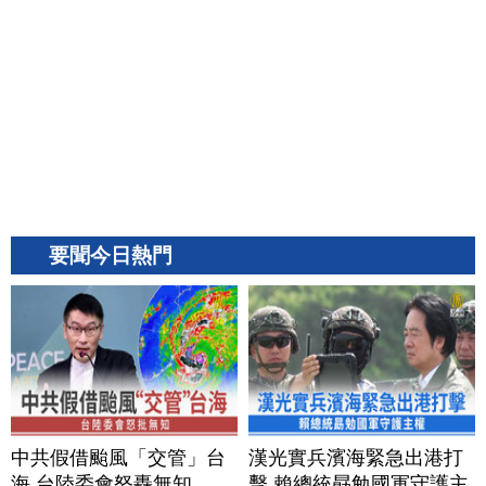
要聞今日熱門
中共假借颱風「交管」台
漢光實兵濱海緊急出港打
海 台陸委會怒轟無知
擊 賴總統勗勉國軍守護主