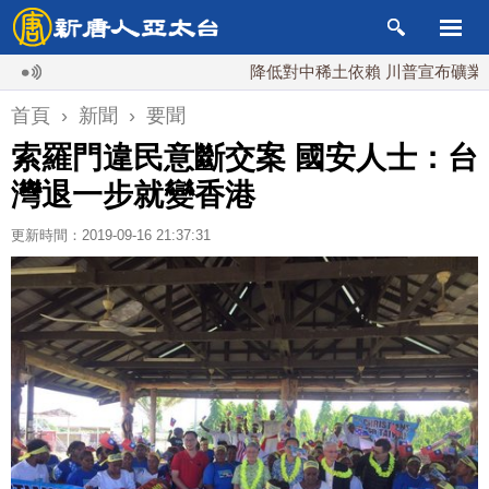
降低對中稀土依賴 川普宣布礦業投資20
首頁
›
新聞
›
要聞
索羅門違民意斷交案 國安人士：台
灣退一步就變香港
更新時間：2019-09-16 21:37:31