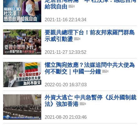
定居台灣將滿一年 杜汶澤：感恩台灣
給我自由
2021-11-16 22:14:34
要親共總理下台！前友邦索羅門群島
示威引動盪
2021-11-27 12:33:52
懼立陶宛效應？法媒追問中共大使為
何不斷交｜中國一分鐘
2022-01-20 16:37:03
外資大逃亡 中共急暫停《反外國制裁
法》強加香港
2021-08-20 21:03:46