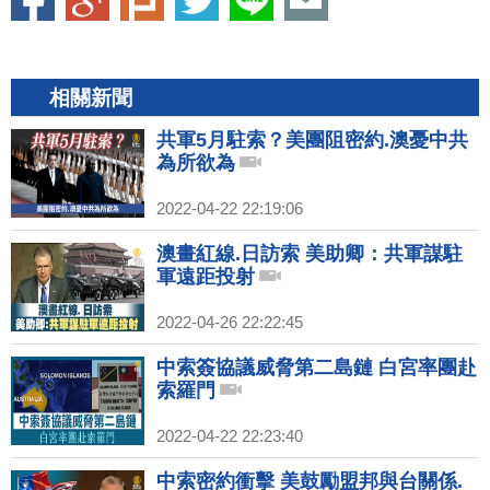
相關新聞
共軍5月駐索？美團阻密約.澳憂中共
為所欲為
2022-04-22 22:19:06
澳畫紅線.日訪索 美助卿：共軍謀駐
軍遠距投射
2022-04-26 22:22:45
中索簽協議威脅第二島鏈 白宮率團赴
索羅門
2022-04-22 22:23:40
中索密約衝擊 美鼓勵盟邦與台關係.