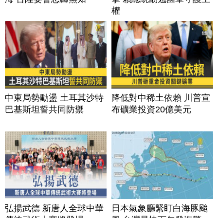
權
中東局勢動盪 土耳其沙特
降低對中稀土依賴 川普宣
巴基斯坦誓共同防禦
布礦業投資20億美元
弘揚武德 新唐人全球中華
日本氣象廳緊盯白海豚颱