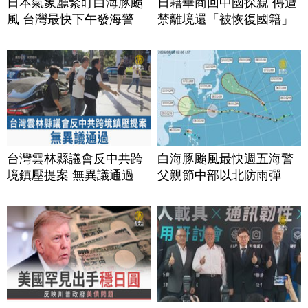
日本氣象廳緊盯白海豚颱
日籍華商回中國探親 傳遭
風 台灣最快下午發海警
禁離境還「被恢復國籍」
台灣雲林縣議會反中共跨
白海豚颱風最快週五海警
境鎮壓提案 無異議通過
父親節中部以北防雨彈