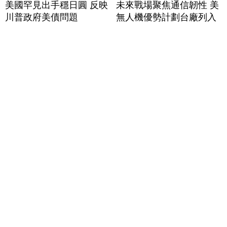
美國罕見出手穩日圓 反映
未來戰場聚焦通信韌性 美
川普政府美債問題
無人機優勢計劃台廠列入