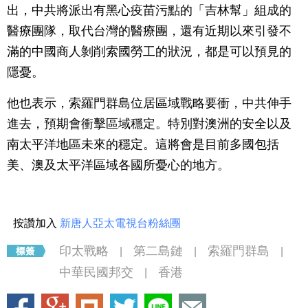
出，中共將派出有黑心疫苗污點的「吉林幫」組成的
醫療團隊，取代台灣的醫療團，還有近期以來引發不
滿的中國商人剝削索國勞工的狀況，都是可以預見的
隱憂。
他也表示，索羅門群島位居區域戰略要衝，中共伸手
進去，預期會衝擊區域穩定。特別對澳洲的安全以及
南太平洋地區未來的穩定。這將會是目前多國包括
美、澳及太平洋區域各國所憂心的地方。
按讚加入
新唐人亞太電視台粉絲團
印太戰略
第二島鏈
索羅門群島
|
|
|
中華民國邦交
香港
|