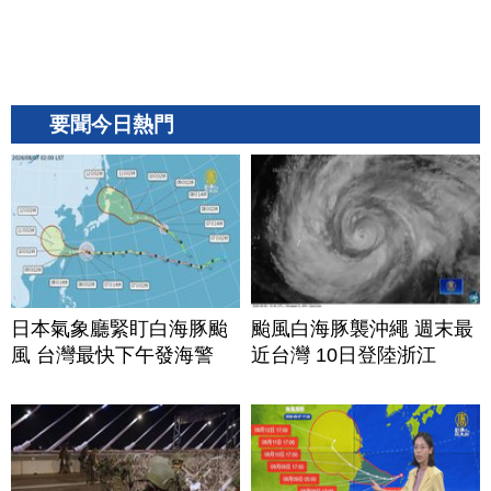
要聞今日熱門
日本氣象廳緊盯白海豚颱
颱風白海豚襲沖繩 週末最
風 台灣最快下午發海警
近台灣 10日登陸浙江