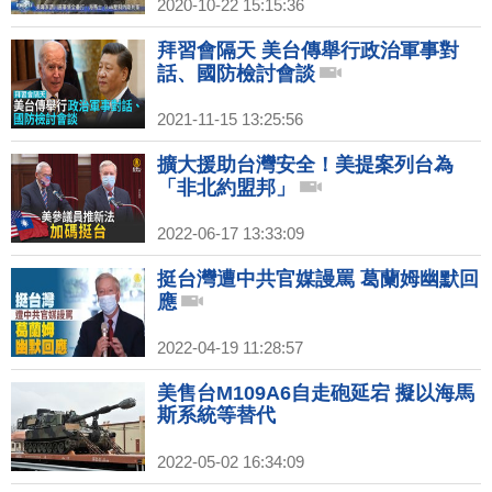
2020-10-22 15:15:36
拜習會隔天 美台傳舉行政治軍事對
話、國防檢討會談
2021-11-15 13:25:56
擴大援助台灣安全！美提案列台為
「非北約盟邦」
2022-06-17 13:33:09
挺台灣遭中共官媒謾罵 葛蘭姆幽默回
應
2022-04-19 11:28:57
美售台M109A6自走砲延宕 擬以海馬
斯系統等替代
2022-05-02 16:34:09