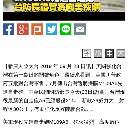
【新唐人亞太台 2019 年 09 月 23 日訊】美國強化台
灣在第一島鏈的關鍵角色，繼續來看到，美國川普政
府五批對台灣軍售，7月傳出台灣還將採購M109A6先
進自走砲。中華民國國防部長今天(23日)證實。台灣現
役最新的自走砲A5已經服役21年，新款A6威力大、射
程達30公里，有助強化反登陸聯合戰力。
美軍現役先進自走砲M109A6，砲火猛烈、高度數位