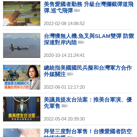
美售愛國者勤務 升級台灣攔截彈道飛
彈.巡弋飛彈
2022-02-08 14:06:52
台灣獲無人機.魚叉與SLAM雙彈 防禦
深達對岸內陸
2020-10-14 21:24:41
總統指美國國民兵擬和台灣軍方合作
外媒關注
2022-06-01 12:17:20
美議員提友台法案：推美台軍演、優
先軍售
2022-05-04 20:39:30
拜登三度對台軍售！台獲愛國者防空