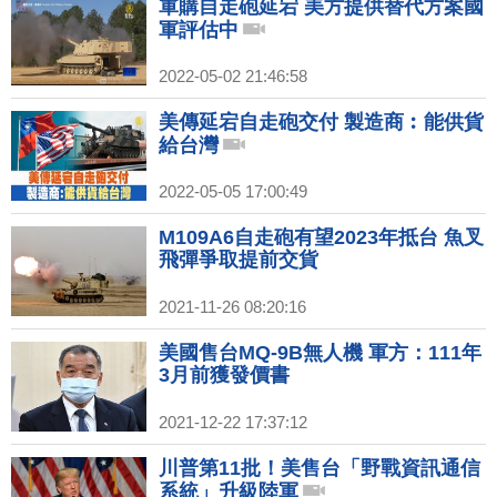
軍購自走砲延宕 美方提供替代方案國
軍評估中
2022-05-02 21:46:58
美傳延宕自走砲交付 製造商︰能供貨
給台灣
2022-05-05 17:00:49
M109A6自走砲有望2023年抵台 魚叉
飛彈爭取提前交貨
2021-11-26 08:20:16
美國售台MQ-9B無人機 軍方：111年
3月前獲發價書
2021-12-22 17:37:12
川普第11批！美售台「野戰資訊通信
系統」升級陸軍