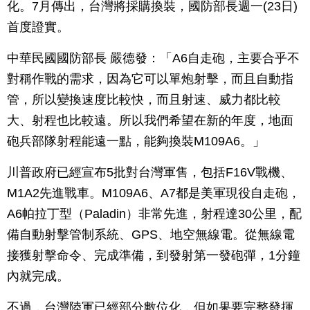
化。7月傳出，台灣將採購換裝，國防部長週一(23日)
首度證實。
中華民國國防部長 嚴德發：「A6自走砲，主要合乎不
對稱作戰的需求，因為它可以單炮射擊，而且自動指
管，所以變換速度比較快，而且射速、威力都比較
大、射程也比較遠。所以我們希望在新的年度，地面
砲兵部隊射程能遠一點，能夠換裝M109A6。」
川普政府已經宣布5批對台灣軍售，包括F16V戰機、
M1A2先進戰車。M109A6、A7都是美軍現役自走砲，
A6帕拉丁型（Paladin）非常先進，射程達30公里，配
備自動射擊管制系統、GPS、地空無線電。從無線電
接獲射擊命令、完成準備，到發射第一發砲彈，1分鐘
內就完成。
不過，台灣陸軍已經部分數位化，但如果要完整發揮