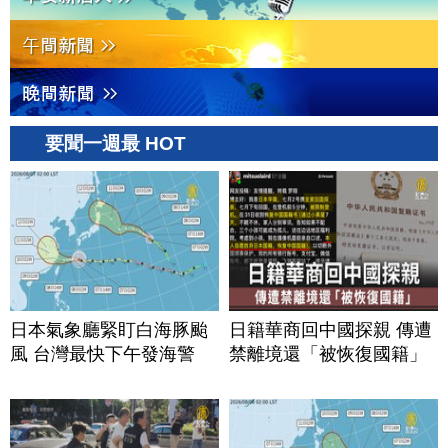
要聞一週最 HOT
日本氣象廳緊盯白海豚颱
日籍華商回中國探親 傳遭
風 台灣最快下午發海警
禁離境還「被恢復國籍」