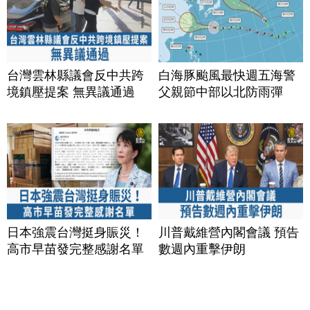
台灣雲林縣議會反中共跨
白海豚颱風最快週五海警
境鎮壓提案 無異議通過
父親節中部以北防雨彈
日本強震台灣挺身賑災！
川普戴維營內閣會議 預告
高市早苗發完整感謝名單
數週內重擊伊朗