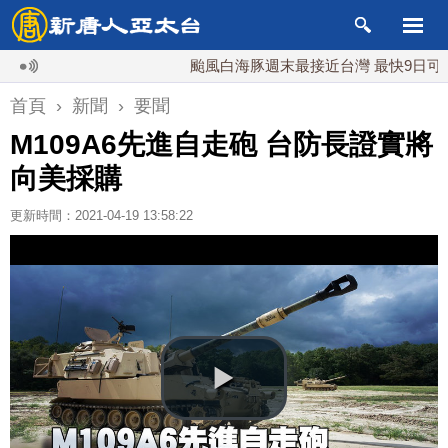
颱風白海豚週末最接近台灣 最快9日可能登陸
首頁
›
新聞
›
要聞
M109A6先進自走砲 台防長證實將
向美採購
更新時間：2021-04-19 13:58:22