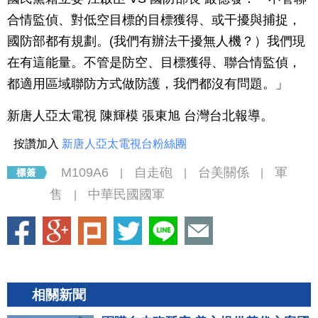
合情監偵、對低空目標的目標獲得、或干擾與捕捉，
國防部都有規劃。(我們有辦法干擾無人機？）我們現
在有這能量。不管是防空、目標獲得、聯合情監偵，
都適用區域聯防方式做防護，我們都沒有問題。」
新唐人亞太電視 陳輝模 張東旭 台灣台北報導。
按讚加入
新唐人亞太電視台粉絲團
M109A6
自走砲
台美關係
軍
|
|
|
售
中華民國國軍
|
相關新聞