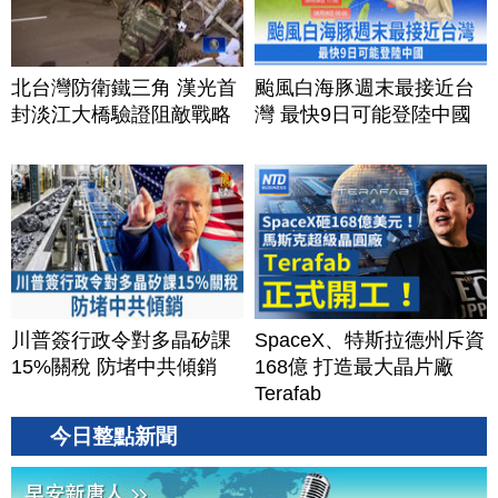
北台灣防衛鐵三角 漢光首
颱風白海豚週末最接近台
封淡江大橋驗證阻敵戰略
灣 最快9日可能登陸中國
川普簽行政令對多晶矽課
SpaceX、特斯拉德州斥資
15%關稅 防堵中共傾銷
168億 打造最大晶片廠
Terafab
今日整點新聞