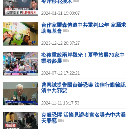
令斥移花接木
2024-01-31 19:09:07
台作家羅森傳遭中共重判12年 家屬求
助海基會
2023-12-12 20:37:27
疫後重啟兩岸觀光！夏季旅展70家中
業者參展
2024-07-12 17:22:21
曹興誠提告國台辦恐嚇 法律行動籲認
清中共邪惡
2024-11-11 13:17:53
克服恐懼 活摘見證者實名曝光中共滔
天罪惡