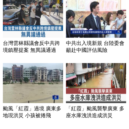
台灣雲林縣議會反中共跨
中共出入境新規 台陸委會
境鎮壓提案 無異議通過
籲赴中國評估風險
颱風「紅霞」過境 廣東多
「紅霞」颱風襲擊廣東 多
地現洪災 小孩被捲飛
座水庫洩洪造成洪災