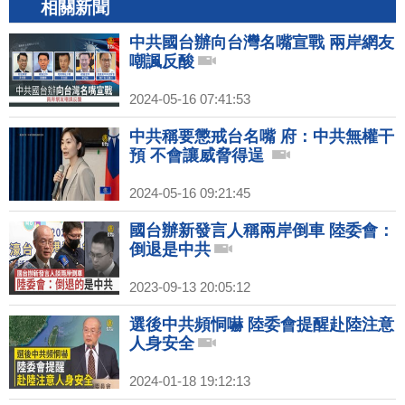
相關新聞
中共國台辦向台灣名嘴宣戰 兩岸網友
嘲諷反酸
2024-05-16 07:41:53
中共稱要懲戒台名嘴 府：中共無權干
預 不會讓威脅得逞
2024-05-16 09:21:45
國台辦新發言人稱兩岸倒車 陸委會：
倒退是中共
2023-09-13 20:05:12
選後中共頻恫嚇 陸委會提醒赴陸注意
人身安全
2024-01-18 19:12:13