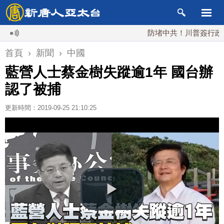
防堵中共！川普簽行政令 對多
首頁
›
新聞
›
中國
藍營人士蔡金樹失蹤逾1年 國台辦
認了被捕
更新時間：2019-09-25 21:10:25