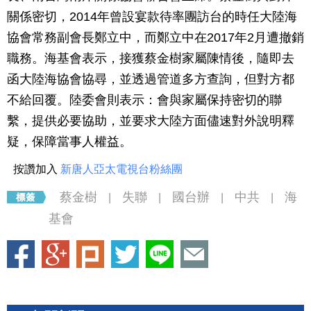
關係密切，2014年曾設宴款待率團訪台的時任大陸海
協會常務副會長鄭立中，而鄭立中在2017年2月遭撤銷
職務。海基會表示，接獲蔡金樹家屬陳情後，隨即去
函大陸海協會協尋，並透過管道多方查詢，但對方都
不給回覆。陸委會則表示：會與家屬保持密切的聯
繫，提供必要協助，並要求大陸方面儘速對外說明釋
疑，保障當事人權益。
按讚加入
新唐人亞太電視台粉絲團
蔡金樹
失聯
國台辦
中共
海
|
|
|
|
基會