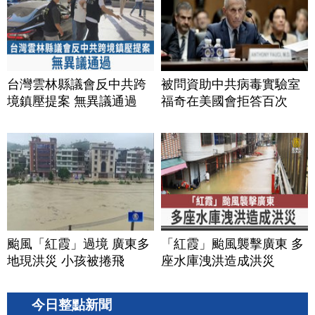
台灣雲林縣議會反中共跨
被問資助中共病毒實驗室
境鎮壓提案 無異議通過
福奇在美國會拒答百次
颱風「紅霞」過境 廣東多
「紅霞」颱風襲擊廣東 多
地現洪災 小孩被捲飛
座水庫洩洪造成洪災
今日整點新聞