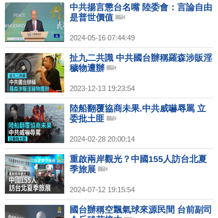
中共揚言懲台名嘴 陸委會：言論自由
是普世價值
2024-05-16 07:44:49
扯九二共識 中共國台辦稱羅森涉販淫
穢物遭辦
2023-12-13 19:23:54
陸船翻覆協商未果.中共威嚇辱罵 立
委批土匪
2024-02-28 20:00:14
重啟兩岸觀光？中國155人訪台北夏
季旅展
2024-07-12 19:15:54
國台辦稱空飄氣球來源民間 台前副司