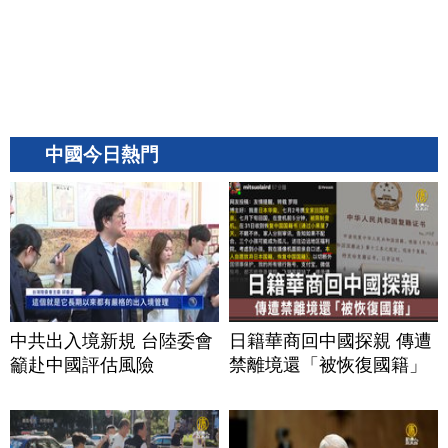
中國今日熱門
中共出入境新規 台陸委會
日籍華商回中國探親 傳遭
籲赴中國評估風險
禁離境還「被恢復國籍」