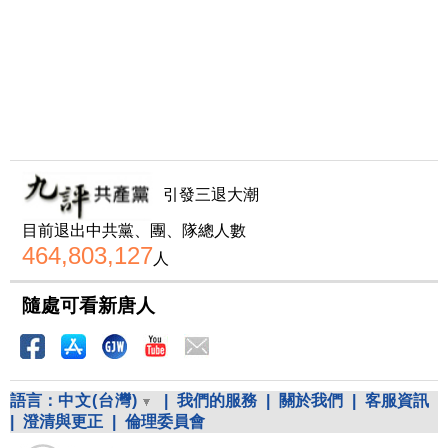
引發三退大潮
目前退出中共黨、團、隊總人數
464,803,127
人
隨處可看新唐人
語言：
中文(台灣)
|
我們的服務
|
關於我們
|
客服資訊
|
澄清與更正
|
倫理委員會