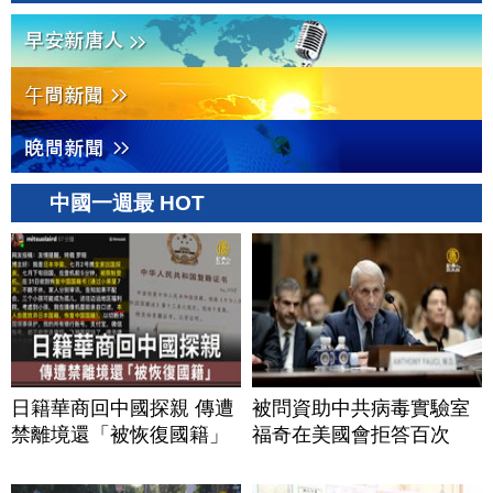
中國一週最 HOT
日籍華商回中國探親 傳遭
被問資助中共病毒實驗室
禁離境還「被恢復國籍」
福奇在美國會拒答百次