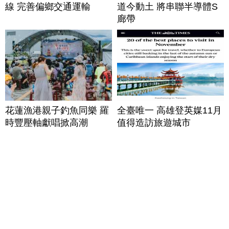
線 完善偏鄉交通運輸
道今動土 將串聯半導體S
廊帶
花蓮漁港親子釣魚同樂 羅
全臺唯一 高雄登英媒11月
時豐壓軸獻唱掀高潮
值得造訪旅遊城市