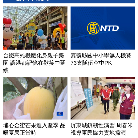
台鐵高雄機廠化身親子樂
嘉義縣國中小學無人機賽
園 讓港都記憶在歡笑中延
73支隊伍空中PK
續
埔心金蜜芒果進入產季 品
屏東城鎮韌性演習 周春米
嚐夏果正當時
視導軍民協力實地操演