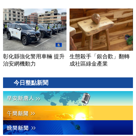
彰化縣強化警用車輛 提升
生態殺手「銀合歡」翻轉
治安網機動力
成社區綠金產業
今日整點新聞