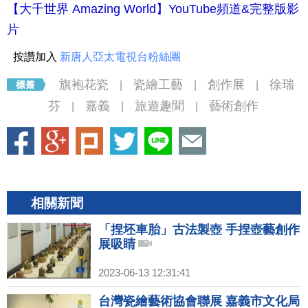
【大千世界 Amazing World】YouTube頻道&完整版影
片
按讚加入
新唐人亞太電視台粉絲團
旗袍花瓷
瓷繪工藝
創作展
徐瑞
|
|
|
芬
嘉義
旅遊趣聞
藝術創作
|
|
|
相關新聞
「捏坯車胎」古法製壺 手捏壺藝創作
展吸睛
2023-06-13 12:31:41
台灣瓷繪藝術協會聯展 嘉義市文化局