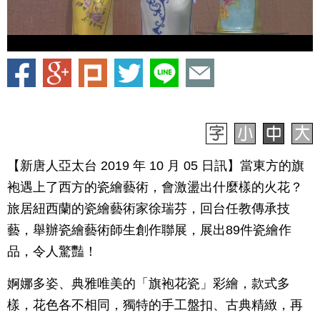
【新唐人亞太台 2019 年 10 月 05 日訊】當東方的旗
袍遇上了西方的瓷繪藝術，會激盪出什麼樣的火花？
旅居紐西蘭的瓷繪藝術家徐瑞芬，回台任教傳承技
藝，舉辦瓷繪藝術師生創作聯展，展出89件瓷繪作
品，令人驚豔！
婀娜多姿、典雅唯美的「旗袍花瓷」彩繪，款式多
樣，花色各不相同，獨特的手工盤扣、古典精緻，再