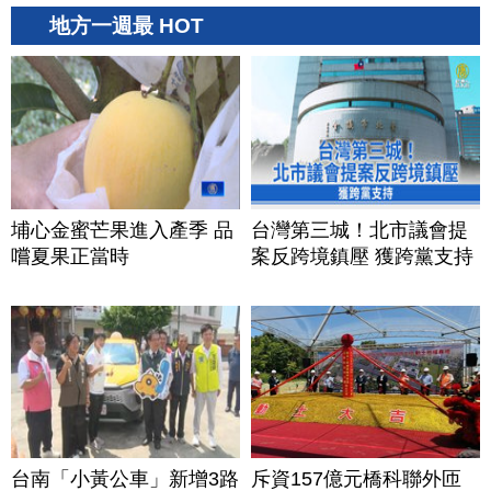
地方一週最 HOT
埔心金蜜芒果進入產季 品
台灣第三城！北市議會提
嚐夏果正當時
案反跨境鎮壓 獲跨黨支持
台南「小黃公車」新增3路
斥資157億元橋科聯外匝