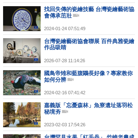
找回失傳的瓷繪技藝 台灣瓷繪藝術協
會傳承茁壯
2024-01-24 07:51:49
台灣瓷繪藝術協會聯展 百件典雅瓷繪
作品吸睛
2026-07-28 11:14:26
國鳥帝雉和藍腹鷴長好像？專家教你
如何分辨
2024-02-16 07:41:42
嘉義版「忘憂森林」魚寮遺址落羽松
秘境夯
2023-02-03 17:54:26
台灣罕見水果「紅毛丹」 竹崎老農成