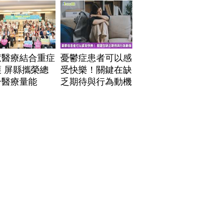
」危機
慧醫療結合重症
憂鬱症患者可以感
 屏縣攜榮總
受快樂！關鍵在缺
升醫療量能
乏期待與行為動機