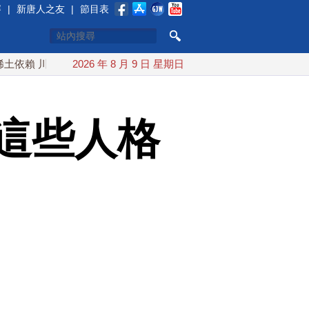
賽
|
新唐人之友
|
節目表
川普宣布礦業投資20億美元
2026 年 8 月 9 日 星期日
中東局勢動盪 土耳其沙特巴基斯坦
這些人格