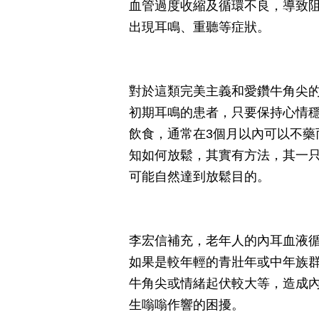
血管過度收縮及循環不良，導致
出現耳鳴、重聽等症狀。
對於這類完美主義和愛鑽牛角尖
初期耳鳴的患者，只要保持心情
飲食，通常在3個月以內可以不藥
知如何放鬆，其實有方法，其一
可能自然達到放鬆目的。
李宏信補充，老年人的內耳血液
如果是較年輕的青壯年或中年族
牛角尖或情緒起伏較大等，造成
生嗡嗡作響的困擾。