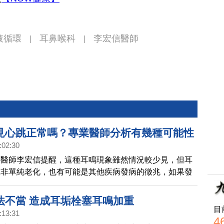
液循環
耳鼻喉科
李宏信醫師
|
|
見心跳正常嗎？專業醫師分析有幾種可能性
:02:30
科醫師李宏信提醒，這種耳鳴現象雖然情況較少見，但耳
並非單純老化，也有可能是其他疾病發病的徵兆，如果發
議可就醫進行全面檢查，才能對症治療。
法不當 造成耳垢栓塞耳鳴加重
目
:13:31
4