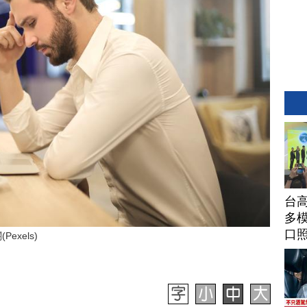
台高
多模
口
xels)