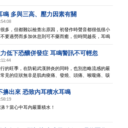
自然老化、噪音傷害、病毒感染、中耳炎，或對耳朵有毒
耳鳴 多與三高、壓力因素有關
:54:08
因很多，但都難以檢查出原因，初發作時聲音都很低很小
意不要過勞而多加休息則可不藥而癒，但時間越長，耳鳴
治療則需要3到6個月才會痊癒，因此病人及醫師都需要
服藥治療，才能讓耳鳴逐漸小聲而消失，達到痊癒目的。
疫力低下恐釀併發症 耳鳴警訊不可輕忽
:11:44
盛行的旺季，在防範武漢肺炎的同時，也別忽略流感的嚴
最常見的症狀無非是肌肉痠痛、發燒、頭痛、喉嚨痛、咳
輕微者，醫師多半採取症狀治療法，即視症狀投藥，以緩
可於7天內痊癒；但流感若發生在抵抗力及免疫力低下的
不擤出來 恐致內耳積水耳鳴
要當心併發症。其中，較常見的即為中耳炎，會導致劇烈
:58:19
鳴，嚴重者還可能出現暫時性失聰現象，民眾不得不提高
鼻涕？當心中耳內嚴重積水！