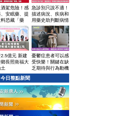
只酒駕危險！感
急診別只說不適！
藥、安眠藥、提
描述病況、疾病和
飲料恐藏「藥
用藥史助判斷病情
」危機
2.5億元 新建
憂鬱症患者可以感
鹽鄉長照衛福大
受快樂！關鍵在缺
動土
乏期待與行為動機
今日整點新聞