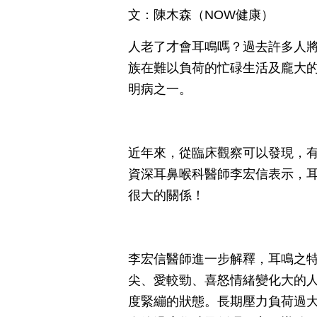
文：陳木森（NOW健康）
人老了才會耳鳴嗎？過去許多人
族在難以負荷的忙碌生活及龐大
明病之一。
近年來，從臨床觀察可以發現，
資深耳鼻喉科醫師李宏信表示，
很大的關係！
李宏信醫師進一步解釋，耳鳴之
尖、愛較勁、喜怒情緒變化大的
度緊繃的狀態。長期壓力負荷過