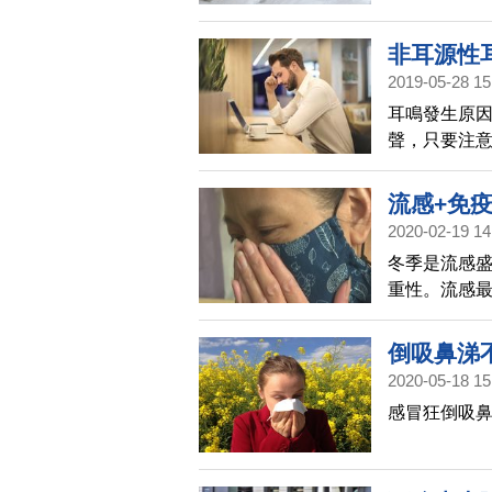
損害，像是
性的藥物。
非耳源性
2019-05-28 15
耳鳴發生原
聲，只要注
聲逐漸變大，
有耐心長期
流感+免
2020-02-19 14
冬季是流感
重性。流感
嗽等，症狀
解不適，一般
倒吸鼻涕
人身上，就
2020-05-18 15
的耳痛、耳
感冒狂倒吸
警覺。