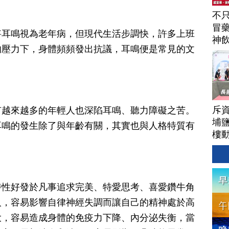
不
冒
將耳鳴視為老年病，但現代生活步調快，許多上班
神
的壓力下，身體頻頻發出抗議，耳鳴便是常見的文
駕
斥資
有越來越多的年輕人也深陷耳鳴、聽力障礙之苦。
埔
耳鳴的發生除了與年齡有關，其實也與人格特質有
樓
特性好發於凡事追求完美、特愛思考、喜愛鑽牛角
人，容易影響自律神經失調而讓自己的精神處於高
大，容易造成身體的免疫力下降、內分泌失衡，當