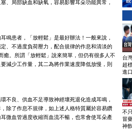
阻塞、局部缺血和缺氧，容易影響耳朵功能異常，
的耳鳴患者，「放輕鬆」是最好辦法！一般來說，
穩定、不過度負荷壓力，配合規律的作息和清淡的
而癒。所謂「放輕鬆」說來簡單，但仍有很多人不
台
只要減少工作量，其二為將作業速度降低放慢，則
超標
進
循環不良、供血不足導致神經壞死退化造成耳鳴，
群，除了作息不規律，如上述人格特質屬於容易鑽
不
內耳微血管過度收縮而血流不暢，也常會使耳朵產
冒
神