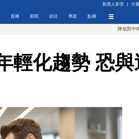
新唐人影音
|
大
直播
新聞
節目
專題
點播
降低對中稀土依賴 
年輕化趨勢 恐與