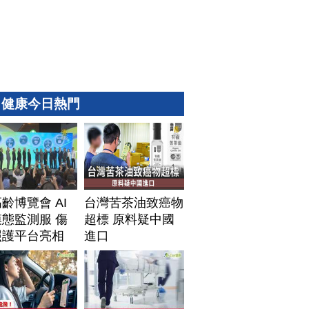
健康今日熱門
齡博覽會 AI
台灣苦茶油致癌物
態監測服 傷
超標 原料疑中國
照護平台亮相
進口