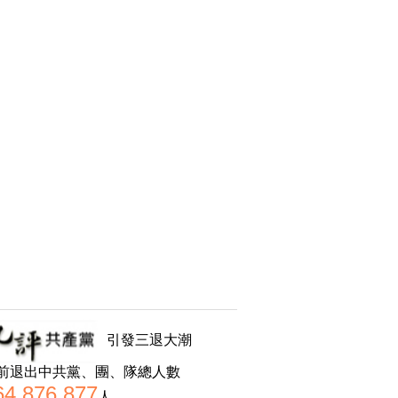
引發三退大潮
前退出中共黨、團、隊總人數
64,876,877
人