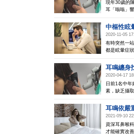
現年30歲的
耳「嗡嗡」
耳垢沒有清
後情況非但
中樞性眩暈
她耳道深處
2020-11-05 17
處推擠，造
有時突然一
重。
都是眩暈症
苦，影響工
眩暈發作起
耳鳴纏身
常生活的機
2020-04-17 18
日前1名中年
素，缺乏攝取
不斷。對此，
修復神經，
耳鳴依嚴
神經退化性
2021-09-10 22
資深耳鼻喉
才能確實改