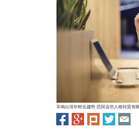
耳鳴出現年輕化趨勢 恐與這些人格特質有關(Pe