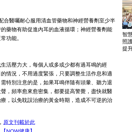
駕
配合醫囑耐心服用清血管藥物和神經營養劑至少半
管的藥物有助促進內耳的血液循環；神經營養劑能
智
正常功能。
照護
提
代生活壓力大，每個人或多或少都有過耳鳴的經
叫的情況，不用過度緊張，只要調整生活作息和適
。需特別注意的是，如果耳鳴伴隨有頭暈、聽力退
大聲，頻率愈來愈密集，都要提高警覺，盡快就醫
治療，以免耽誤治療的黃金時期，造成不可逆的治
，
原文刊載於此
入
【NOW健康】