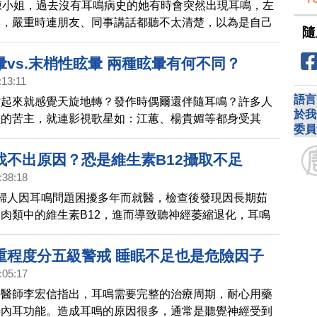
陳小姐，過去沒有耳鳴病史的她有時會突然出現耳鳴，左
響，嚴重時連朋友、同事講話都聽不太清楚，以為是自己
隨
理乾淨，便會拿起棉花棒自行清理耳朵。但最近清理耳朵
沒有好轉，反而有更大聲的耳鳴，她趕緊就醫，醫師發現
vs.末梢性眩暈 兩種眩暈有何不同？
塞著耳垢，研判可能是清耳垢方法不當，讓耳垢往耳道深
:13:11
成耳垢栓塞，耳內鼓膜也受壓迫，進而導致耳鳴更加嚴
語言
站起來就感覺天旋地轉？發作時偶爾還伴隨耳鳴？許多人
於我
狀的苦主，就連影視歌星如：江蕙、楊貴媚等都身受其
委員
作演出。主治眩暈多年的資深耳鼻喉科醫師李宏信指出，
來雖然可怕，但並非不治之症，經過妥善的治療，恢復正
找不出原因？恐是維生素B12攝取不足
率其實是相當高的。
:38:18
婦人因耳鳴問題困擾多年而就醫，檢查後發現因長期茹
肉類中的維生素B12，進而導致聽神經萎縮退化，耳鳴
資深耳鼻喉科醫師李宏信說，維生素B12的主要作用為
藉由活化受損的內耳神經，達到改善耳鳴的作用，但僅對
重程度分五級警戒 睡眠不足也是危險因子
的耳鳴起作用，非萬靈丹。
:05:17
科醫師李宏信指出，耳鳴需要完整的治療周期，耐心用藥
善內耳功能。造成耳鳴的原因很多，通常是聽覺神經受到