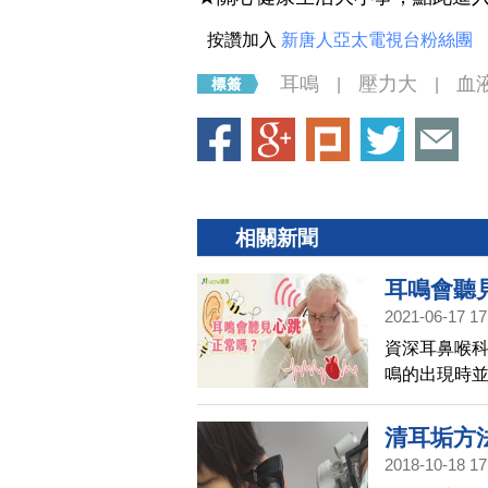
按讚加入
新唐人亞太電視台粉絲團
耳鳴
壓力大
血
|
|
相關新聞
耳鳴會聽
2021-06-17 17
資深耳鼻喉
鳴的出現時
生異狀，建
清耳垢方
2018-10-18 17