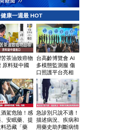
健康一週最 HOT
灣苦茶油致癌物
台高齡博覽會 AI
 原料疑中國
多模態監測服 傷
口
口照護平台亮相
只酒駕危險！感
急診別只說不適！
藥、安眠藥、提
描述病況、疾病和
飲料恐藏「藥
用藥史助判斷病情