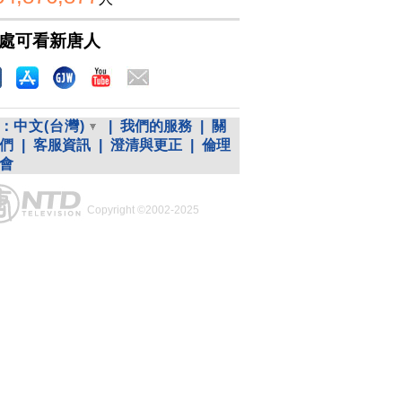
處可看新唐人
：
中文(台灣)
|
我們的服務
|
關
們
|
客服資訊
|
澄清與更正
|
倫理
會
Copyright ©2002-2025