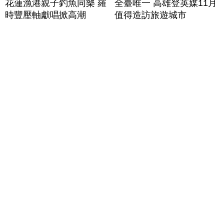
花蓮漁港親子釣魚同樂 羅
全臺唯一 高雄登英媒11月
時豐壓軸獻唱掀高潮
值得造訪旅遊城市