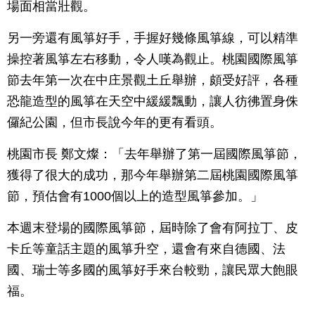
場面相當壯觀。
另一旁還有風箏好手，手握好幾條風箏線，可以精準
操控著風箏左右移動，令人嘆為觀止。桃園國際風箏
節去年第一次在中庄景觀土丘舉辦，頗受好評，各種
恐龍造型的風箏在天空中緩緩飄動，讓人彷彿置身侏
儸紀公園，但市長說今年的更有看頭。
桃園市長 鄭文燦：「去年舉辦了第一屆國際風箏節，
獲得了很大的成功，那今年舉辦第二屆桃園國際風箏
節，預估會有1000個以上的造型風箏參加。」
本週末登場的國際風箏節，屆時除了會有阿拉丁、皮
卡丘等童話主題的風箏升空，還會有來自德國、法
國、瑞士等多國的風箏好手來台較勁，讓民眾大飽眼
福。