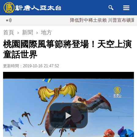
降低對中稀土依賴 川普宣布礦業投資20
首頁
›
新聞
›
地方
桃園國際風箏節將登場！天空上演
童話世界
更新時間：2019-10-16 21:47:52