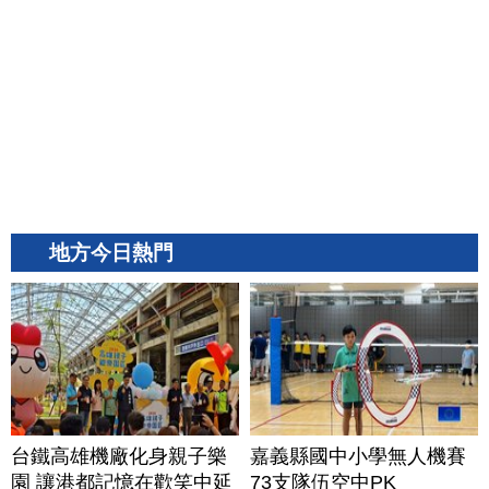
地方今日熱門
台鐵高雄機廠化身親子樂
嘉義縣國中小學無人機賽
園 讓港都記憶在歡笑中延
73支隊伍空中PK