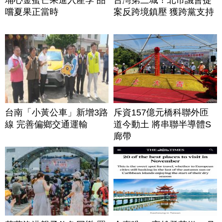
嚐夏果正當時
案反跨境鎮壓 獲跨黨支持
台南「小黃公車」新增3路
斥資157億元橋科聯外匝
線 完善偏鄉交通運輸
道今動土 將串聯半導體S
廊帶