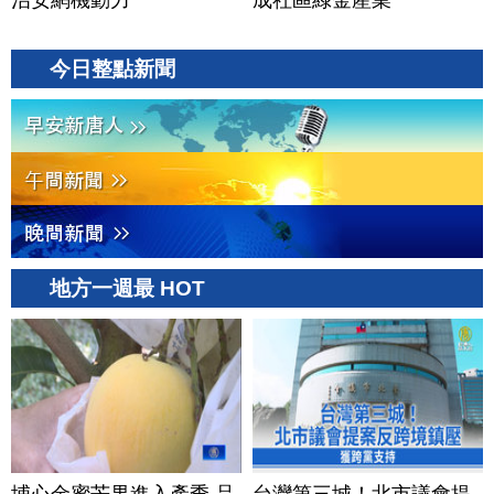
治安網機動力
成社區綠金產業
今日整點新聞
地方一週最 HOT
埔心金蜜芒果進入產季 品
台灣第三城！北市議會提