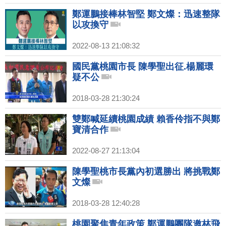
鄭運鵬接棒林智堅 鄭文燦：迅速整隊
以攻換守
2022-08-13 21:08:32
國民黨桃園市長 陳學聖出征.楊麗環
疑不公
2018-03-28 21:30:24
雙鄭喊延續桃園成績 賴香伶指不與鄭
寶清合作
2022-08-27 21:13:04
陳學聖桃市長黨內初選勝出 將挑戰鄭
文燦
2018-03-28 12:40:28
桃園聚焦青年政策 鄭運鵬團隊邀林飛