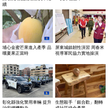
續
埔心金蜜芒果進入產季 品
屏東城鎮韌性演習 周春米
嚐夏果正當時
視導軍民協力實地操演
彰化縣強化警用車輛 提升
生態殺手「銀合歡」翻轉