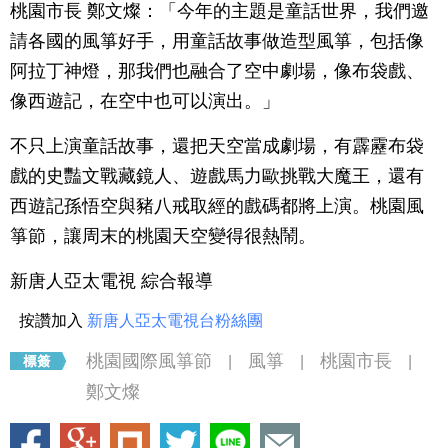
桃園市長 鄭文燦：「今年的主題是童話世界，我們邀
請各國的風箏好手，用童話故事做造型風箏，包括像
阿拉丁神燈，那我們也融合了空中劇場，像布袋戲、
像西遊記，在空中也可以演出。」
不只上演童話故事，還把天空當成劇場，有霹靂布袋
戲的史豔文戰藏鏡人、遊戲馬力歐挑戰大魔王，還有
西遊記孫悟空與豬八戒取經的戲碼都將上演。桃園風
箏節，讓周末的桃園天空變得很熱鬧。
新唐人亞太電視 綜合報導
按讚加入
新唐人亞太電視台粉絲團
桃園國際風箏節
風箏
桃園市長
|
|
|
鄭文燦