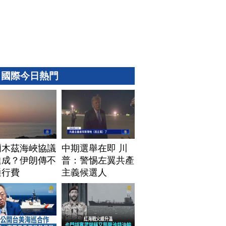
國際今日熱門
爾木茲海峽協議
中期選舉在即 川
達成？伊朗傳不
普：警惕左翼共產
通行費
主義候選人