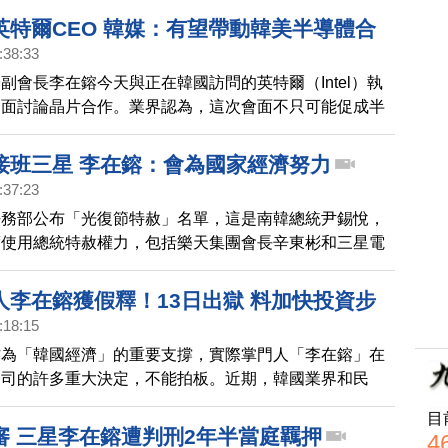
。我討厭共產黨。」大部分網友回帖是「我也討厭共產
英特爾CEO 韓媒：有望帶動韓美半導體合
，也有少部分人回帖表示擔憂：「請小心，中國共產黨聽
:38:33
」，之後，鄭溶鎮從17、18、19日在每一篇發文都會標
副會長李在鎔今天與正在韓國訪問的英特爾（Intel）執
ag，包括「討厭共產黨」，或是共產黨的綽號，表示自己
會面討論晶片合作。業界認為，這次會面不只可能促成半
，鄭溶鎮集團旗下的大型綜合超市 易買得 超市在1997
頭擴大合作，也可能帶動韓美相關業者進一步合作。
市場
接班三星 李在鎔：會為國家經濟努力
:37:23
法務部公布「光復節特赦」名單，這是南韓總統尹錫悅，
度使用總統特赦權力，包括樂天集團會長辛東彬和三星電
在鎔，都在特赦名單當中。
人李在鎔獲假釋！13日出獄 料加快投資步
:18:15
作為「韓國經濟」的重要支撐，實際掌門人「李在鎔」在
公司的許多重大決定，不能拍板。近期，韓國業界和民
「李在鎔」。週一(8月9日)，韓國司法部確認，李在
目
月13日)獲得假釋。目前，不確定他是否能夠，立即回到公
審 三星李在鎔遭判刑2年半當庭羈押
4