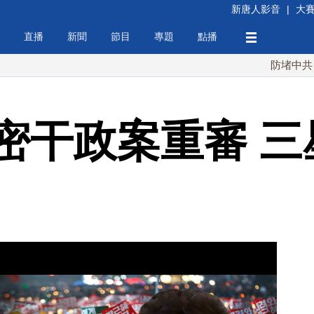
新唐人影音
|
大
直播
新聞
節目
專題
點播
防堵中共！川普簽行
密干政案重審 三