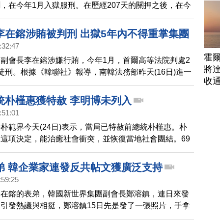
，在今年1月入獄服刑。在歷經207天的關押之後，在今
獄，三星股價當天仍跌逾3%。而面對反對李在鎔假釋的
總統文在寅回應，是「基於國家利益做出的選擇，希望國
李在鎔涉賄被判刑 出獄5年內不得重掌集團
:32:47
霍
副會長李在鎔涉嫌行賄，今年1月，首爾高等法院判處2
將
徒刑。根據《韓聯社》報導，南韓法務部昨天(16日)進一
收
制就業的處罰通報，期限為服刑結束起5年之內。換算下
快或許在2027年下半年，才能重新接手管理事務。李在
統朴槿惠獲特赦 李明博未列入
朴槿惠和她的親信崔順實，行賄86.8億韓元(約2億多新
:51:01
取政府支持他繼承三星集團經營權，在今年1月被判刑，
朴範界今天(24日)表示，當局已特赦前總統朴槿惠。朴
收監。李在鎔辯護律師表示，虛心接受判決結果，不再提
這項決定，能治癒社會衝突，並恢復當地社會團結。69
017年3月因為「閨密門」、收受賄賂等罪，被判處20年
金180億韓元，並追繳犯罪所得35億韓元，後來，她因
弟 韓企業家連發反共帖文獲廣泛支持
佳已3度住院治療。另外，前總統李明博這次並沒有被列
:59:25
。
李在鎔的表弟，韓國新世界集團副會長鄭溶鎮，連日來發
引發熱議與相挺，鄭溶鎮15日先是發了一張照片，手拿
旁人則是戴紅帽，他寫到，「感覺有點像共產黨，希望大