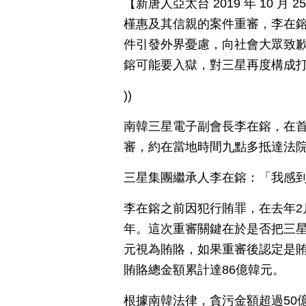
【新唐人亞太台 2019 年 10 
槿惠及其信親的案件重審，李在鎔
件引發外界憂慮，向社會大眾致
鎔可能要入獄，對三星再度構成
))
南韓三星電子副會長李在鎔，在
審，約在當地時間九點多抵達法
三星集團繼承人李在鎔：「我感
李在鎔之前因犯行賄罪，在去年2
年。這次重審關鍵在於是否把三星
元視為賄賂，如果重審後認定是賄
賄賂總金額累計達86億韓元。
根據南韓法律，貪污金額超過50