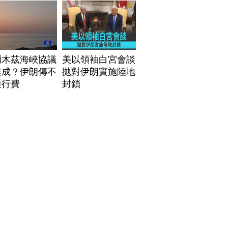
爾木茲海峽協議
美以領袖白宮會談
達成？伊朗傳不
拋對伊朗實施陸地
通行費
封鎖