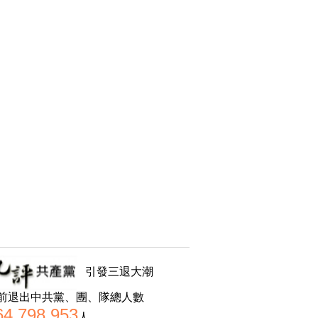
引發三退大潮
前退出中共黨、團、隊總人數
64,798,953
人