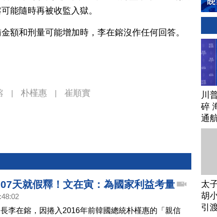
鎔可能隨時再被收監入獄。
賄金額和刑量可能增加時，李在鎔沒作任何回答。
鎔
朴槿惠
崔順實
|
|
川
碎 
通
207天就假釋！文在寅：為國家利益考量
太
胡小
:48:02
引
長李在鎔，因捲入2016年前韓國總統朴槿惠的「親信