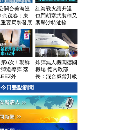
T公開台美海巡
紅海戰火續升溫
 余茂春：東
也門胡塞武裝稱又
最重要局勢發展
襲擊沙特油輪
年第6次！朝鮮
炸彈無人機闖德國
彈道導彈 落
機場 德內政部
EEZ外
長：混合威脅升級
今日整點新聞