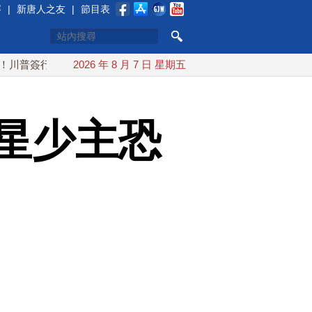
賽
|
新唐人之友
|
節目表
政令 對多晶矽課15%關稅
2026 年 8 月 7 日 星期五
白海豚颱風最快下午海警！父親節
星少主恐