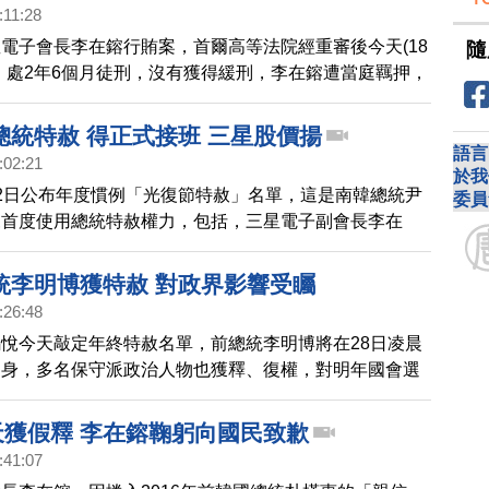
。
:11:28
電子會長李在鎔行賄案，首爾高等法院經重審後今天(18
隨
，處2年6個月徒刑，沒有獲得緩刑，李在鎔遭當庭羈押，
韓聯社報導，現年52歲的李在鎔，被法院認定以86.8億
幣2.2億元的公司資金，向前總統朴槿惠以及崔順實行
總統特赦 得正式接班 三星股價揚
繼承經營權。當天三星股價，收盤大跌3.41%。
語言
:02:21
於我
2日公布年度慣例「光復節特赦」名單，這是南韓總統尹
委員
來首度使用總統特赦權力，包括，三星電子副會長李在
團會長辛東彬等人入榜。南韓法務部表示，這是考量克服
的迫切需求，54歲的李在鎔，先前因捲入南韓前總統朴
統李明博獲特赦 對政界影響受矚
門」醜聞遭調查，以行賄、挪用公款等罪名在2017年遭
:26:48
2018年改判2年6個月，服刑18個月後，已於去年8月假釋
悅今天敲定年終特赦名單，前總統李明博將在28日凌晨
政府的特赦也讓李在鎔得以正式接班三星集團會長職務。
由身，多名保守派政治人物也獲釋、復權，對明年國會選
三星週五股價表現。
界影響、李明博是否公開對國民談話都受到韓國朝野關
天獲假釋 李在鎔鞠躬向國民致歉
:41:07