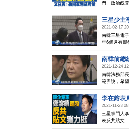
門」政治醜聞
天上午假釋出
輿論，南韓
三星少主
民理解」。
2021-02-17 20
南韓三星電子
年6個月有期
步對李在鎔限
來，李在鎔最
南韓前總
鎔因向前總統
2021-12-24 12
台幣)，以換
南韓法務部長
當庭被重新
範界說，希望
上訴。
歲的朴槿惠2
有期徒刑、罰
李在鎔表
為身體狀況不
2021-11-23 08
入赦免名單
三星掌門人
表反共貼文，
紅色皮包，