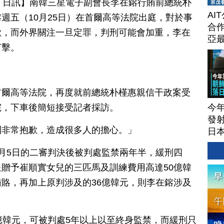
月 25 日訊】南韓三星電子副會長李在鎔行賄前總統朴
AI
週五（10月25日）在首爾高等法院出庭，對於事
合作
歉，而外界關注一旦定罪，判刑可能會加重，李在
亞
打擊。
首爾高等法院，再度就前總統朴槿惠親信干政案受
今
院，下車後簡短接受記者採訪。
發射
到非常抱歉，造成很多人的擔心。」
日本
月5日的二審判決後被判處監禁兩年半，緩刑四
贈予崔順實女兒的三匹馬及訓練費用高達50億韓
賂，再加上原判涉及的36億韓元，則李在鎔涉及
億韓元，可被判處5年以上以至終身監禁，而緩刑只