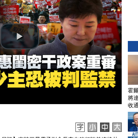
霍
將
收