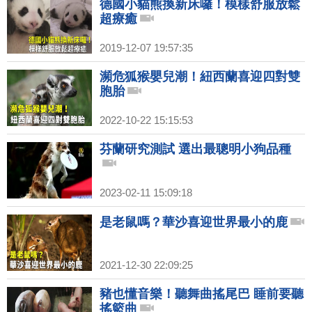
德國小貓熊換新床囉！模樣舒服放鬆
超療癒
2019-12-07 19:57:35
瀕危狐猴嬰兒潮！紐西蘭喜迎四對雙
胞胎
2022-10-22 15:15:53
芬蘭研究測試 選出最聰明小狗品種
2023-02-11 15:09:18
是老鼠嗎？華沙喜迎世界最小的鹿
2021-12-30 22:09:25
豬也懂音樂！聽舞曲搖尾巴 睡前要聽
搖籃曲