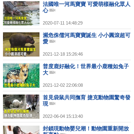
法國唯一河馬寶寶 可愛萌樣融化眾人
心
2020-07-11 14:48:29
瀕危侏儒河馬寶寶誕生 小小圓滾超可
愛
2021-12-18 15:26:46
普度鹿好融化！世界最小鹿種如兔子
大
2021-12-02 22:06:08
首見袋鼠共同撫育 捷克動物園驚奇發
現
2022-06-04 15:13:40
封鎖現動物嬰兒潮！動物園重新開放