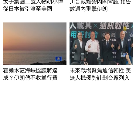
太子集團二號人物胡小偉
川普戴維營內閣會議 預告
從日本被引渡至美國
數週內重擊伊朗
霍爾木茲海峽協議將達
未來戰場聚焦通信韌性 美
成？伊朗傳不收通行費
無人機優勢計劃台廠列入