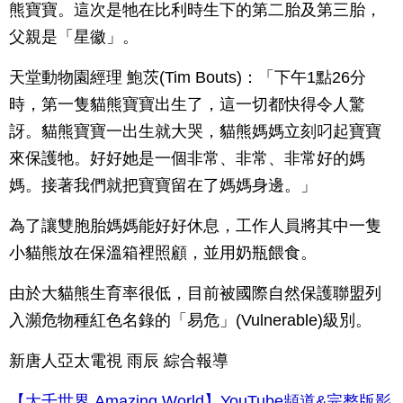
熊寶寶。這次是牠在比利時生下的第二胎及第三胎，
父親是「星徽」。
天堂動物園經理 鮑茨(Tim Bouts)：「下午1點26分
時，第一隻貓熊寶寶出生了，這一切都快得令人驚
訝。貓熊寶寶一出生就大哭，貓熊媽媽立刻叼起寶寶
來保護牠。好好她是一個非常、非常、非常好的媽
媽。接著我們就把寶寶留在了媽媽身邊。」
為了讓雙胞胎媽媽能好好休息，工作人員將其中一隻
小貓熊放在保溫箱裡照顧，並用奶瓶餵食。
由於大貓熊生育率很低，目前被國際自然保護聯盟列
入瀕危物種紅色名錄的「易危」(Vulnerable)級別。
新唐人亞太電視 雨辰 綜合報導
【大千世界 Amazing World】YouTube頻道&完整版影