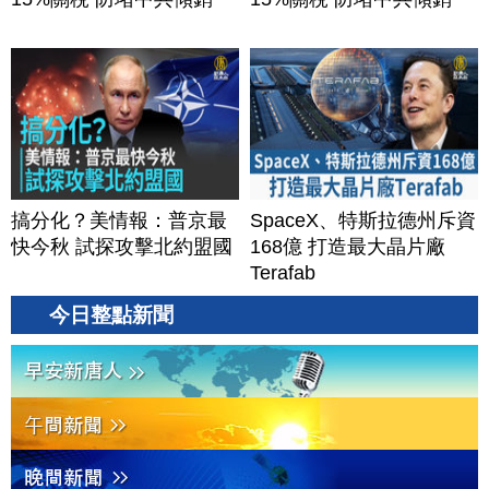
搞分化？美情報：普京最
SpaceX、特斯拉德州斥資
快今秋 試探攻擊北約盟國
168億 打造最大晶片廠
Terafab
今日整點新聞