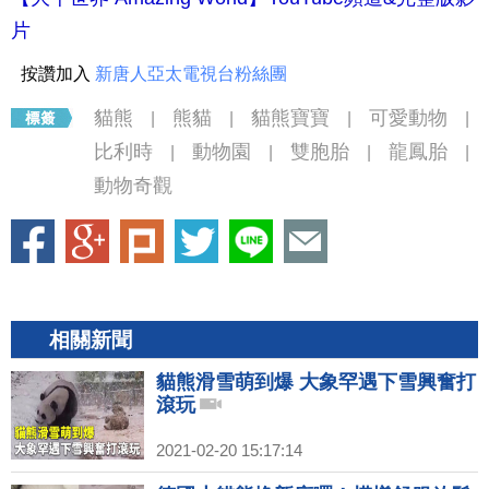
片
按讚加入
新唐人亞太電視台粉絲團
貓熊
熊貓
貓熊寶寶
可愛動物
|
|
|
|
比利時
動物園
雙胞胎
龍鳳胎
|
|
|
|
動物奇觀
相關新聞
貓熊滑雪萌到爆 大象罕遇下雪興奮打
滾玩
2021-02-20 15:17:14