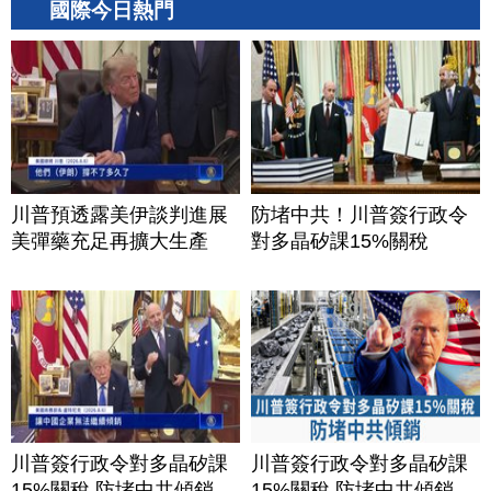
國際今日熱門
川普預透露美伊談判進展
防堵中共！川普簽行政令
美彈藥充足再擴大生產
對多晶矽課15%關稅
川普簽行政令對多晶矽課
川普簽行政令對多晶矽課
15%關稅 防堵中共傾銷
15%關稅 防堵中共傾銷