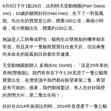
8月8日下午1點26分，比利時天堂動物園(Pairi Daiza
zoo)，10歲的貓熊好好(Hao Hao)，生下了一對龍鳳
胎。先出生的寶寶是公的，體重160公克；兩個小時
後，母小熊貓出生，體重約150公克。
無論是人工飼養或野生，貓熊生出雙胞胎的機率都非
常低，而且其中一隻貓熊寶寶往往會夭折，但這兩隻
尚未命名的龍鳳胎目前都非常健康。
天堂動物園創辦人 多姆(Eric Domb)：「這是25年來的
首例(雙胞胎)。我們有幸在下午1:26見證了一隻公貓熊
寶寶出生，在潛意識中我們都在盼望著第二隻，希望
是有可能的，接著，我們都很驚訝。有人在好好隔壁
的房間大叫，第二隻出生啦！」
好好在2014年旅居比利時，2016年首度產下一隻公貓