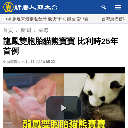
豚週末最接近台灣 最快9日可能登陸中國
台灣漢光首結合城鎮演
首頁
›
新聞
›
國際
龍鳳雙胞胎貓熊寶寶 比利時25年
首例
更新時間：2019-11-23 15:59:33