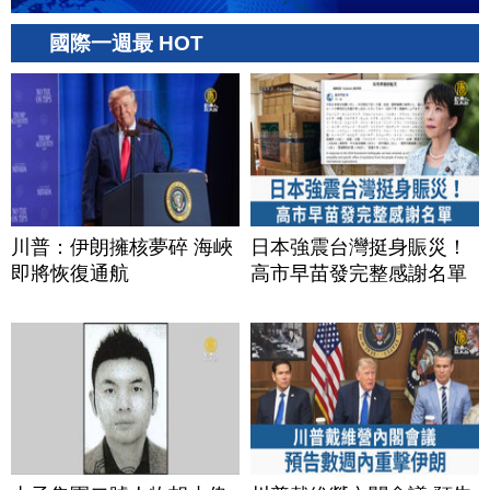
國際一週最 HOT
川普：伊朗擁核夢碎 海峽
日本強震台灣挺身賑災！
即將恢復通航
高市早苗發完整感謝名單