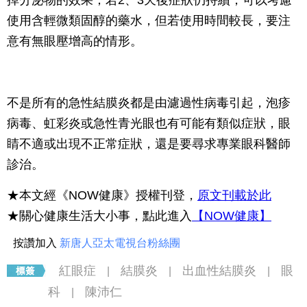
掉分泌物的效果；若2、3天後症狀仍持續，可以考慮
使用含輕微類固醇的藥水，但若使用時間較長，要注
意有無眼壓增高的情形。
不是所有的急性結膜炎都是由濾過性病毒引起，泡疹
病毒、虹彩炎或急性青光眼也有可能有類似症狀，眼
睛不適或出現不正常症狀，還是要尋求專業眼科醫師
診治。
★本文經《NOW健康》授權刊登，
原文刊載於此
★關心健康生活大小事，點此進入
【NOW健康】
按讚加入
新唐人亞太電視台粉絲團
紅眼症
結膜炎
出血性結膜炎
眼
|
|
|
科
陳沛仁
|