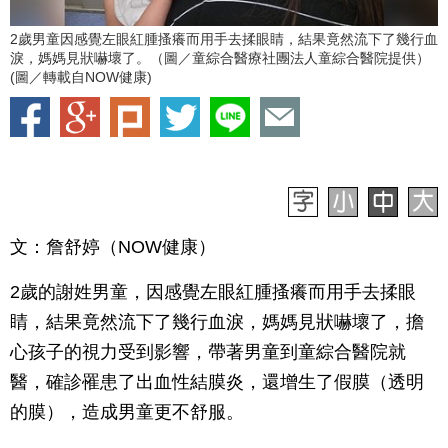
2歲男童因感覺左眼紅腫搔癢而用手去揉眼睛，結果竟然流下了幾行血
淚，媽媽見狀嚇壞了。（圖／童綜合醫療社團法人童綜合醫院提供）
(圖／轉載自NOW健康)
文：詹舒婷（NOW健康）
2歲的謝姓男童，因感覺左眼紅腫搔癢而用手去揉眼
睛，結果竟然流下了幾行血淚，媽媽見狀嚇壞了，擔
心孩子的視力受到影響，帶著男童到童綜合醫院就
醫，確診罹患了出血性結膜炎，還增生了假膜（透明
的膜），造成男童更不舒服。