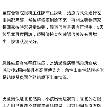
童綜合醫院眼科主任陳沛仁說明，治療方式先進行左
眼局部麻醉，然後將假膜刮除下來，再開立藥物請家
長回家按時幫男童點藥，觀察假膜是否有再增生；3天
後男童再度回診，經醫師檢查後確認假膜沒有再增
生，恢復狀況良好。
急性結膜炎俗稱紅眼症，是濾過性病毒感染所造成，
感染後2周內都具有高度傳染力；急性出血性結膜炎則
是結膜發炎還伴隨結膜下出血情況。
男童疑似遭爸爸感染，小孩出現症狀前，爸爸的右眼
與左眼已反覆交替罹患過結膜炎，很可能因為沒有確