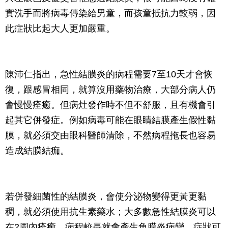
實洗手而將病毒傳染給男童，而孩童抵抗力較弱，因
此症狀比起大人更加嚴重。
陳沛仁指出，急性結膜炎的病程需要7至10天才會恢
復，跟感冒相同，就算沒用藥物治療，大部分病人仍
會慢慢痊癒。但病灶發作時不但不舒服，且有機會引
起其它併發症。例如病毒可能在眼睛結膜產生假性黏
膜，就必須交由眼科醫師清除，不然病程拖長也容易
造成結膜結痂。
若併發細菌性的結膜炎，會使分泌物變得更黃更黏
稠，就必須使用抗生素藥水；大多數急性結膜炎可以
在2周內痊癒，病程較長就會產生角膜炎病變，症狀可