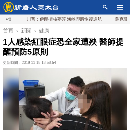
川普：伊朗擁核夢碎 海峽即將恢復通航
烏克蘭貨機旁驚
首頁
›
新聞
›
健康
1人感染紅眼症恐全家遭殃 醫師提
醒預防5原則
更新時間：2019-11-18 18:58:54