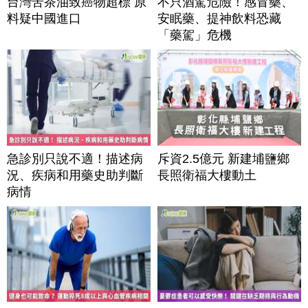
台灣苦茶油致癌物超標 原
不只酒駕危險！感冒藥、
料疑中國進口
安眠藥、提神飲料恐藏
「藥駕」危機
急診別只說不適！描述病
斥資2.5億元 新建埔鹽鄉
況、疾病和用藥史助判斷
長照衛福大樓動土
病情