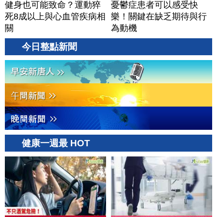
健身也可能致命？運動猝
憂鬱症患者可以感受快
死8成以上與心血管疾病相
樂！關鍵在缺乏期待與行
關
為動機
今日整點新聞
健康一週最 HOT