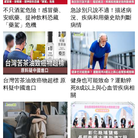
不只酒駕危險！感冒藥、
急診別只說不適！描述病
安眠藥、提神飲料恐藏
況、疾病和用藥史助判斷
「藥駕」危機
病情
台灣苦茶油致癌物超標 原
健身也可能致命？運動猝
料疑中國進口
死8成以上與心血管疾病相
關