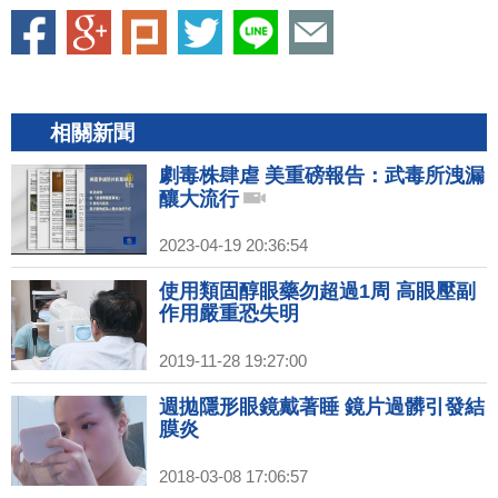
相關新聞
劇毒株肆虐 美重磅報告：武毒所洩漏
釀大流行
2023-04-19 20:36:54
使用類固醇眼藥勿超過1周 高眼壓副
作用嚴重恐失明
2019-11-28 19:27:00
週拋隱形眼鏡戴著睡 鏡片過髒引發結
膜炎
2018-03-08 17:06:57