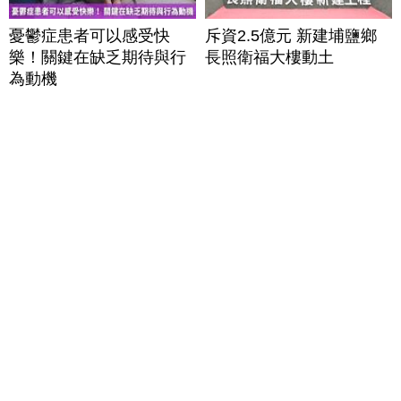
憂鬱症患者可以感受快
斥資2.5億元 新建埔鹽鄉
樂！關鍵在缺乏期待與行
長照衛福大樓動土
為動機