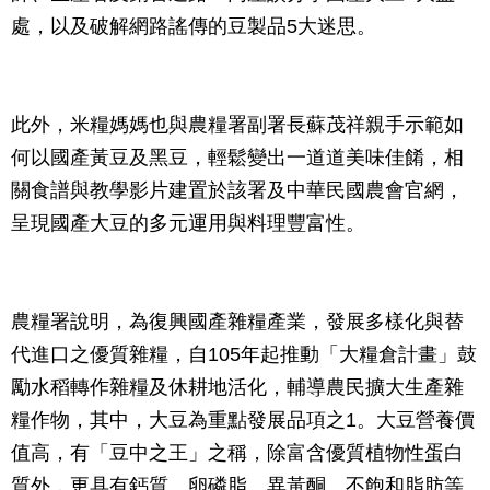
處，以及破解網路謠傳的豆製品5大迷思。
此外，米糧媽媽也與農糧署副署長蘇茂祥親手示範如
何以國產黃豆及黑豆，輕鬆變出一道道美味佳餚，相
關食譜與教學影片建置於該署及中華民國農會官網，
呈現國產大豆的多元運用與料理豐富性。
農糧署說明，為復興國產雜糧產業，發展多樣化與替
代進口之優質雜糧，自105年起推動「大糧倉計畫」鼓
勵水稻轉作雜糧及休耕地活化，輔導農民擴大生產雜
糧作物，其中，大豆為重點發展品項之1。大豆營養價
值高，有「豆中之王」之稱，除富含優質植物性蛋白
質外，更具有鈣質、卵磷脂、異黃酮、不飽和脂肪等