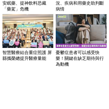
安眠藥、提神飲料恐藏
況、疾病和用藥史助判斷
「藥駕」危機
病情
智慧醫療結合重症照護 屏
憂鬱症患者可以感受快
縣攜榮總提升醫療量能
樂！關鍵在缺乏期待與行
為動機