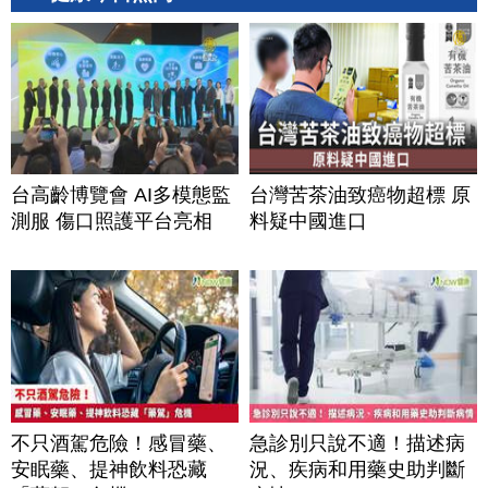
台高齡博覽會 AI多模態監
台灣苦茶油致癌物超標 原
測服 傷口照護平台亮相
料疑中國進口
不只酒駕危險！感冒藥、
急診別只說不適！描述病
安眠藥、提神飲料恐藏
況、疾病和用藥史助判斷