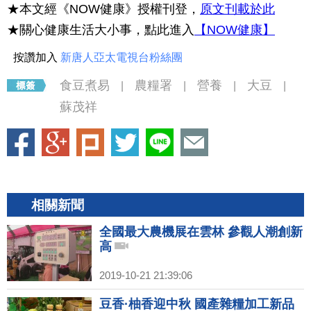
★本文經《NOW健康》授權刊登，
原文刊載於此
★關心健康生活大小事，點此進入
【NOW健康】
按讚加入
新唐人亞太電視台粉絲團
食豆煮易
農糧署
營養
大豆
|
|
|
|
蘇茂祥
相關新聞
全國最大農機展在雲林 參觀人潮創新
高
2019-10-21 21:39:06
豆香·柚香迎中秋 國產雜糧加工新品