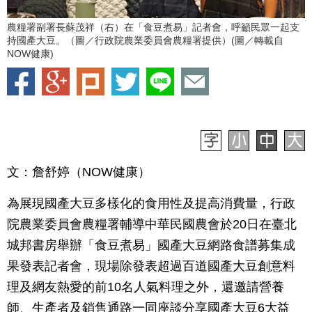
農糧署副署長蘇茂祥（右）在「食豆煮易」記者會，呼籲民眾一起支
持國產大豆。（圖／行政院農業委員會農糧署提供）(圖／轉載自
NOW健康)
文：詹舒婷（NOW健康）
為展現國產大豆多樣化的食用性及提高消費量，行政
院農業委員會農糧署輔導中華民國農會於20日在臺北
城邦書房舉辦「食豆煮易」國產大豆網路食譜募集成
果發表記者會，現場除發表超過百道國產大豆創意料
理及網友熱愛的前10名人氣料理之外，還邀請營養
師、生產者及銷售通路一同座談分享國產大豆6大益