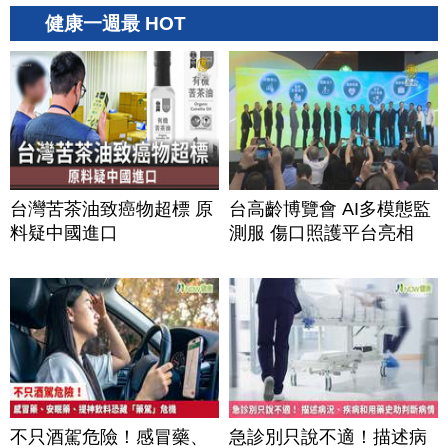
健康一週最 HOT
台灣苦茶油致癌物超標 原
台高齡博覽會 AI多模態監
料疑中國進口
測服 傷口照護平台亮相
不只酒駕危險！感冒藥、
急診別只說不適！描述病