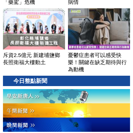
「藥駕」危機
病情
斥資2.5億元 新建埔鹽鄉
憂鬱症患者可以感受快
長照衛福大樓動土
樂！關鍵在缺乏期待與行
為動機
今日整點新聞