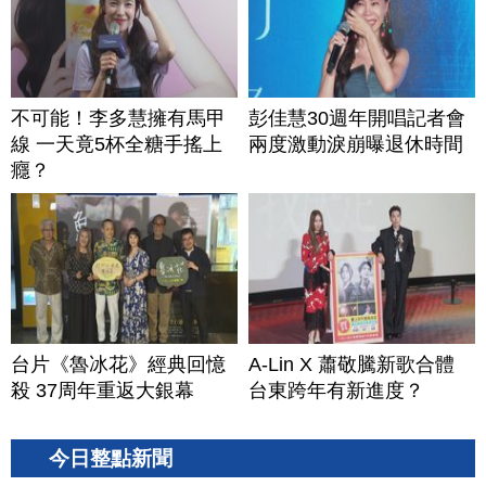
不可能！李多慧擁有馬甲
彭佳慧30週年開唱記者會
線 一天竟5杯全糖手搖上
兩度激動淚崩曝退休時間
癮？
台片《魯冰花》經典回憶
A-Lin X 蕭敬騰新歌合體
殺 37周年重返大銀幕
台東跨年有新進度？
今日整點新聞