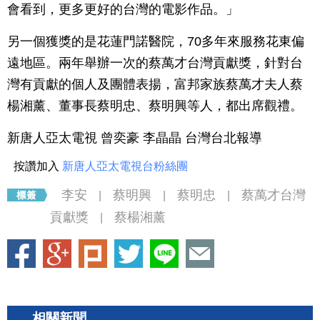
會看到，更多更好的台灣的電影作品。」
另一個獲獎的是花蓮門諾醫院，70多年來服務花東偏
遠地區。兩年舉辦一次的蔡萬才台灣貢獻獎，針對台
灣有貢獻的個人及團體表揚，富邦家族蔡萬才夫人蔡
楊湘薰、董事長蔡明忠、蔡明興等人，都出席觀禮。
新唐人亞太電視 曾奕豪 李晶晶 台灣台北報導
按讚加入
新唐人亞太電視台粉絲團
李安
蔡明興
蔡明忠
蔡萬才台灣
|
|
|
貢獻獎
蔡楊湘薰
|
相關新聞