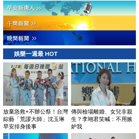
娛樂一週最 HOT
放棄急救+不辦公祭！台灣
傳與檢場離婚、女兒非親
綜藝「荒謬大師」沈玉琳
生？李翊君笑喊：不用嫉
早安排身後事
妒我