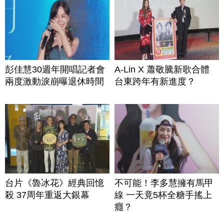
彭佳慧30週年開唱記者會
A-Lin X 蕭敬騰新歌合體
兩度激動淚崩曝退休時間
台東跨年有新進度？
台片《魯冰花》經典回憶
不可能！李多慧擁有馬甲
殺 37周年重返大銀幕
線 一天竟5杯全糖手搖上
癮？