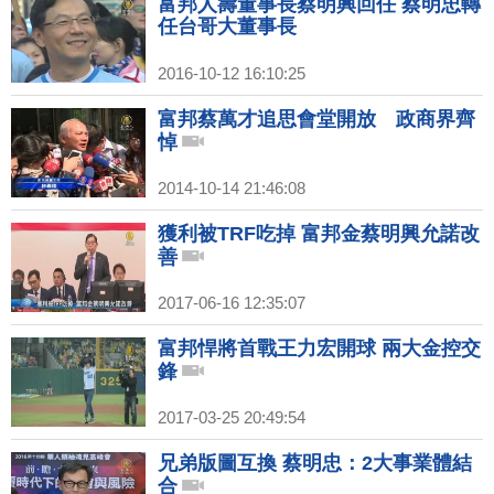
富邦人壽董事長蔡明興回任 蔡明忠轉
任台哥大董事長
2016-10-12 16:10:25
富邦蔡萬才追思會堂開放 政商界齊
悼
2014-10-14 21:46:08
獲利被TRF吃掉 富邦金蔡明興允諾改
善
2017-06-16 12:35:07
富邦悍將首戰王力宏開球 兩大金控交
鋒
2017-03-25 20:49:54
兄弟版圖互換 蔡明忠：2大事業體結
合