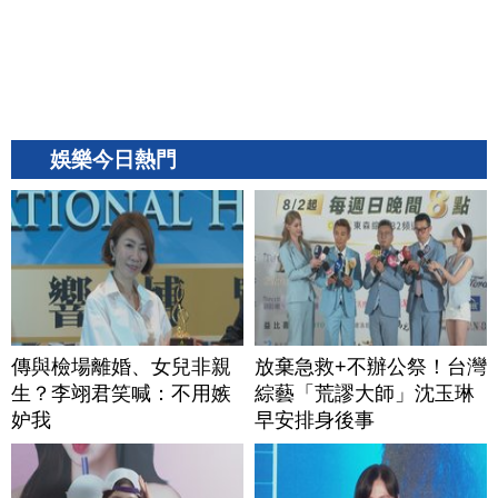
娛樂今日熱門
傳與檢場離婚、女兒非親
放棄急救+不辦公祭！台灣
生？李翊君笑喊：不用嫉
綜藝「荒謬大師」沈玉琳
妒我
早安排身後事