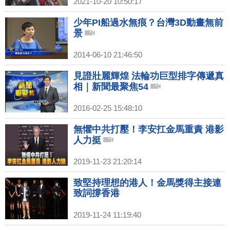
2021-10-20 10:50:17
少年PI船過水無痕？台灣3D動畫無前
景
2014-06-10 21:46:50
見證壯麗輝煌 法輪功巨型排字傳遞真
相｜新聞最聚焦54
2016-02-25 15:48:10
無懼中共打壓！李安扛金馬重責 港影
人力挺
2019-11-23 21:20:14
致堅持理想的港人！金馬獎得主接連
致詞撐香港
2019-11-24 11:19:40