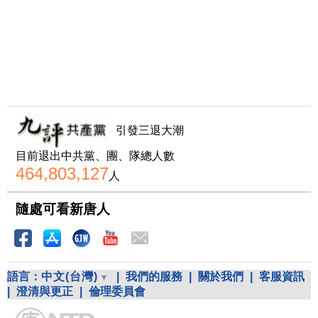
引發三退大潮
目前退出中共黨、團、隊總人數
464,803,127
人
隨處可看新唐人
語言：
中文(台灣)
|
我們的服務
|
關於我們
|
客服資訊
|
澄清與更正
|
倫理委員會