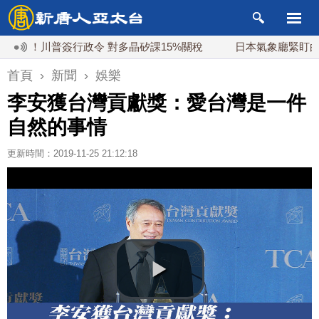
！川普簽行政令 對多晶矽課15%關稅
日本氣象廳緊盯白海豚颱
首頁
›
新聞
›
娛樂
李安獲台灣貢獻獎：愛台灣是一件
自然的事情
更新時間：2019-11-25 21:12:18