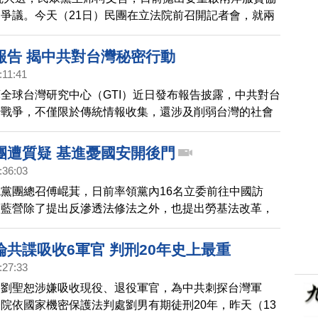
爭議。今天（21日）民團在立法院前召開記者會，就兩
對台灣的衝擊，提出五點警告；並指出，先前就曾示警，
濟脅迫及貿易報復等議題，是為了讓親中政治人物，在這
報告 揭中共對台灣秘密行動
重啟服貿談判。
:11:41
全球台灣研究中心（GTI）近日發布報告披露，中共對台
治戰爭，不僅限於傳統情報收集，還涉及削弱台灣的社會
度與抵抗意志。報告示警，中共投入大量財務與人力滲透
台灣政府與社會需要提高警覺，包括實施外國代理人登記
團遭質疑 基進憂國安開後門
強對間諜活動的法律懲罰。
:36:03
黨團總召傅崐萁，日前率領黨內16名立委前往中國訪
，藍營除了提出反滲透法修法之外，也提出勞基法改革，
抄「中國勞動合同法」。今天（2日）台灣基進召開記者
是為台灣的國家安全開後門。
淪共諜吸收6軍官 判刑20年史上最重
:27:33
校劉聖恕涉嫌吸收現役、退役軍官，為中共刺探台灣軍
院依國家機密保護法判處劉男有期徒刑20年，昨天（13