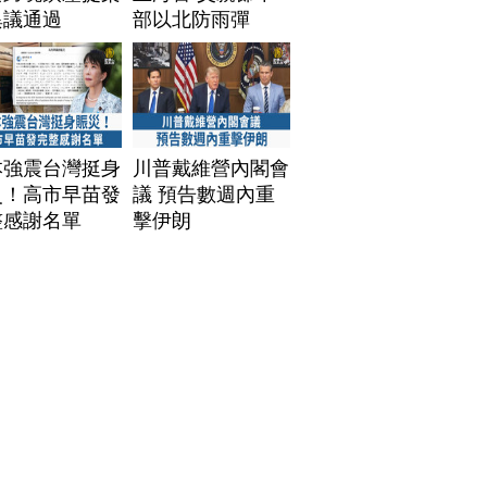
異議通過
部以北防雨彈
本強震台灣挺身
川普戴維營內閣會
災！高市早苗發
議 預告數週內重
整感謝名單
擊伊朗