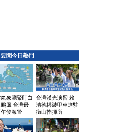
要聞今日熱門
本氣象廳緊盯白
台灣漢光演習 賴
颱風 台灣最
清德搭裝甲車進駐
下午發海警
衡山指揮所