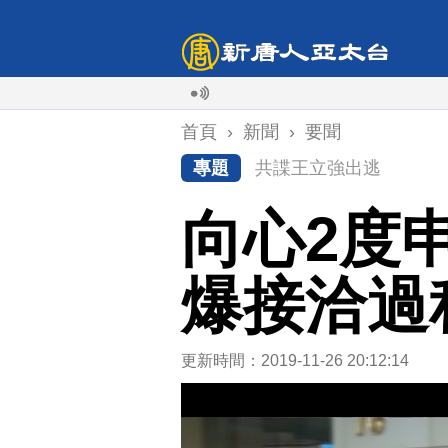
首頁
›
新聞
›
要聞
專題
共諜王立強出逃
向心2度
爆接洽過
更新時間：2019-11-26 20:12:14