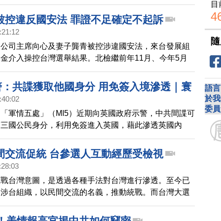
院駁回上訴定讞。
目
4
被控違反國安法 罪證不足確定不起訴
:21:12
隨
資公司主席向心及妻子龔青被控涉違國安法，來台發展組
金介入操控台灣選舉結果。北檢繼前年11月、今年5月
嫌不足，給予不起訴處分，並依職權送高檢署再議。高檢
日）駁回再議，全案不起訴確定。
示警：共諜獲取他國身分 用免簽入境滲透｜寰
語言
於我
:40:02
委員
「軍情五處」（MI5）近期向英國政府示警，中共間諜可
第三國公民身分，利用免簽進入英國，藉此滲透英國內
政部也因此針對部份國家研擬新的簽證限制。
間交流促統 台參選人互動經歷受檢視
:28:03
統戰台灣意圖，是透過各種手法對台灣進行滲透。至今已
的涉台組織，以民間交流的名義，推動統戰。而台灣大選
近，已有數名政治人物被爆出，過去曾參與這些統戰組織
，備受關注。
意！美情報高官揭中共如何竊密