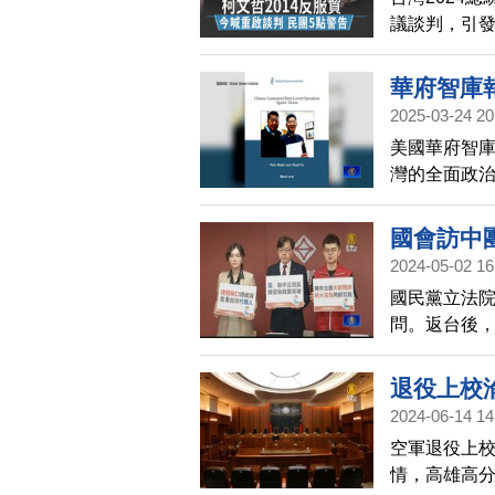
議談判，引發
岸服貿協議
中共操作經
華府智庫
次總統大選
2025-03-24 20
美國華府智庫
灣的全面政
凝聚力、制
台灣社會，
國會訪中
制度，並加
2024-05-02 16
國民黨立法院
問。返台後
卻被批評是照
會，批評這
退役上校
2024-06-14 14
空軍退役上
情，高雄高分