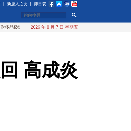
賽
|
新唐人之友
|
節目表
課15%關稅
2026 年 8 月 7 日 星期五
日本氣象廳緊盯白海豚颱風 台灣最快下午發海警
回 高成炎