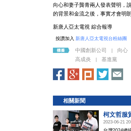
向心和妻子龔青兩人發表聲明，
的背景和金流之後，事實才會明
新唐人亞太電視 綜合報導
按讚加入
新唐人亞太電視台粉絲團
中國創新公司
向心
|
高成炎
基進黨
|
相關新聞
柯文哲服貿
2023-06-21 20
台灣2024