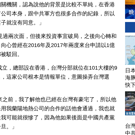
相關機關，認為說他的背景是比較不單純，在香港
市公司本身，跟中共軍方也很多合作的紀錄，所以
案子就沒有同意。」
向心見過兩次面，但後來投資事宜破局，之後向心轉和
心曾經在2016年及2017年兩度來台申請以1億
都被駁回。
成立，總部設在香港，台灣分部就位在101大樓的9
日
名，這家公司根本是情報單位，意圖操弄台灣選
海豚
快
來之前，我了解他也已經在台灣有豪宅了，所以他
果用我蘭陽地熱公司的合作的話他會通過，我也就
天我可能就很慘了，因為他如果後面是中國共產黨
台
一旦。」
中