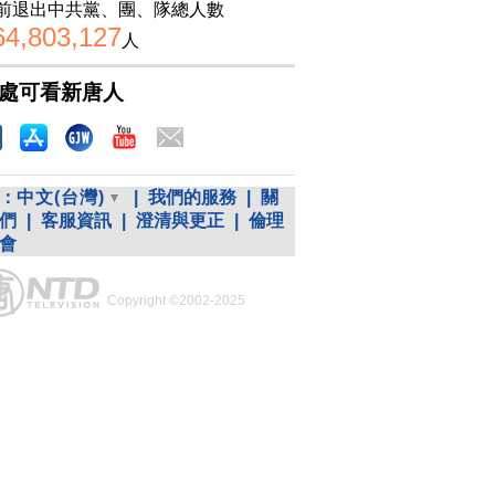
前退出中共黨、團、隊總人數
64,803,127
人
處可看新唐人
：
中文(台灣)
|
我們的服務
|
關
們
|
客服資訊
|
澄清與更正
|
倫理
會
Copyright ©2002-2025