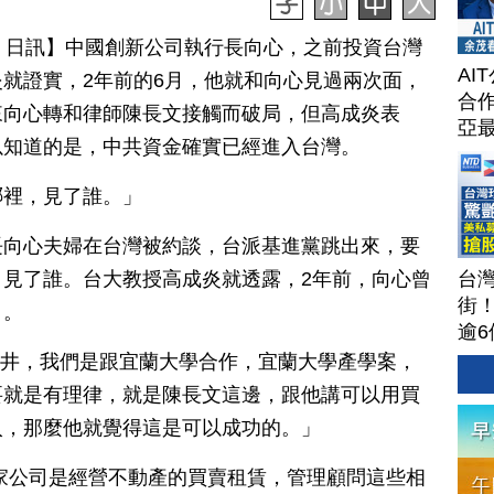
月 26 日訊】中國創新公司執行長向心，之前投資台灣
AI
就證實，2年前的6月，他就和向心見過兩次面，
合作
來向心轉和律師陳長文接觸而破局，但高成炎表
亞
以知道的是，中共資金確實已經進入台灣。
哪裡，見了誰。」
長向心夫婦在台灣被約談，台派基進黨跳出來，要
台
見了誰。台大教授高成炎就透露，2年前，向心曾
街
司。
逾6
茶
號井，我們是跟宜蘭大學合作，宜蘭大學產學案，
攻
要就是有理律，就是陳長文這邊，跟他講可以用買
聞
入，那麼他就覺得這是可以成功的。」
202
家公司是經營不動產的買賣租賃，管理顧問這些相