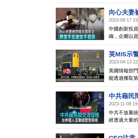
日）最高法
向心夫妻
2023-08-17 19
中國創新投
織，企圖以資
二度認為罪
署今天（17
英MI5
2023-04-13 22
宇掃描
英國情報部門
能透過獲取
部，英國內
中共藉民
2023-11-08 19
中共不放棄
經透過大量
時間越來越
的交流活動
CEO注