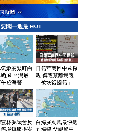
要聞一週最 HOT
本氣象廳緊盯白
日籍華商回中國探
颱風 台灣最
親 傳遭禁離境還
下午發海警
「被恢復國籍」
灣雲林縣議會反
白海豚颱風最快週
共跨境鎮壓提案
五海警 父親節中