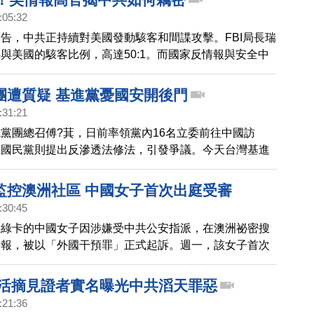
:05:32
告，中共正持續對美國發動駭客和間諜攻擊。FBI局長瑞
與美國的駭客比例，高達50:1。而國家反情報與安全中
提醒企業界的CEO們，要慎防共諜竊密。
團遭質疑 基進黨憂國安開後門
:31:21
黨團總召傅?萁，日前率領黨內16名立委前往中國訪
，國民黨則提出反滲透法修法，引發爭議。今天台灣基進
，質疑這是在為台灣的國家安全開後門。
監控澳洲社區 中國女子首次出庭受審
:30:45
洲綠卡的中國女子因涉嫌受中共公安指派，在澳洲祕密搜
情報，被以「外國干預罪」正式起訴。週一，該女子首次
庭受審。
 活摘見證者實名曝光中共滔天罪惡
:21:36