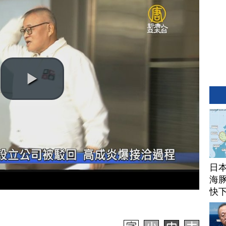
日
海豚
快