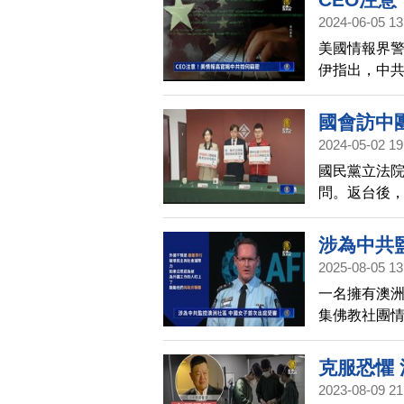
2024-06-05 13
美國情報界警
伊指出，中共
心主任凱西也
國會訪中
2024-05-02 19
國民黨立法院
問。返台後
召開記者會
涉為中共
2025-08-05 13
一名擁有澳
集佛教社團
在坎培拉出
克服恐懼
2023-08-09 21