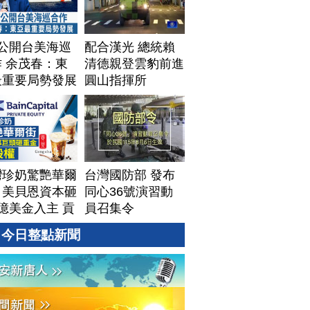
T公開台美海巡
配合漢光 總統賴
 余茂春：東
清德親登雲豹前進
最重要局勢發展
圓山指揮所
灣珍奶驚艷華爾
台灣國防部 發布
！美貝恩資本砸
同心36號演習動
億美金入主 貢
員召集令
拓國際版圖加速
今日整點新聞
美？｜#財經新
｜
60806(四)