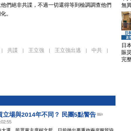
說他們絕非共諜，不過一切還得等到檢調調查他們
無
朗化。
日
共諜
王立強
王立強出逃
中共
|
|
|
|
|
賑
完
立場與2014年不同？ 民團5點警告
:02:55
總統大選，民眾黨主席柯文哲，日前拋出要重啟兩岸服貿協