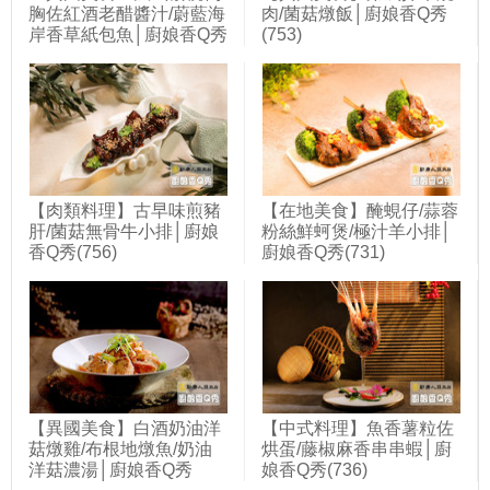
胸佐紅酒老醋醬汁/蔚藍海
肉/菌菇燉飯│廚娘香Q秀
岸香草紙包魚│廚娘香Q秀
(753)
(748)
【肉類料理】古早味煎豬
【在地美食】醃蜆仔/蒜蓉
肝/菌菇無骨牛小排│廚娘
粉絲鮮蚵煲/極汁羊小排│
香Q秀(756)
廚娘香Q秀(731)
【異國美食】白酒奶油洋
【中式料理】魚香薯粒佐
菇燉雞/布根地燉魚/奶油
烘蛋/藤椒麻香串串蝦│廚
洋菇濃湯│廚娘香Q秀
娘香Q秀(736)