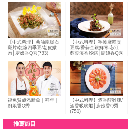
(720)
【中式料理】蔥油龍膽石
【中式料理】寧波麻辣臭
斑片/乾煸四季豆/老皮嫩
豆腐/香蒜金銀鮮青花/江
肉│廚娘香Q秀(733)
蘇梁溪香脆鱔│廚娘香Q秀
(742)
福兔賀歲添新象｜拜年｜
【中式料理】酒香醉雞腿/
廚娘香Q秀
酒香吸吮蝦│廚娘香Q秀
(750)
推薦節目