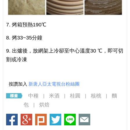
7. 烤箱預熱190℃
8. 烤33~35分鐘
9. 出爐後，放網架上冷卻至中心溫度30 ℃，即可切
割或冷凍
按讚加入
新唐人亞太電視台粉絲團
中種
米酒
桂圓
核桃
麵
|
|
|
|
包
烘焙
|