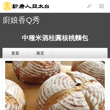
廚娘香Q秀
中種米酒桂圓核桃麵包
首頁
留言