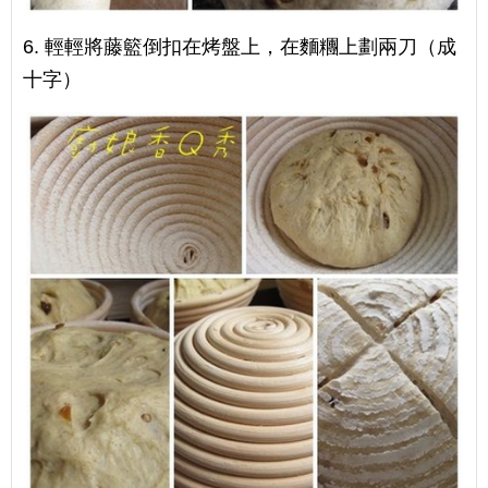
6. 輕輕將藤籃倒扣在烤盤上，在麵糰上劃兩刀（成
十字）