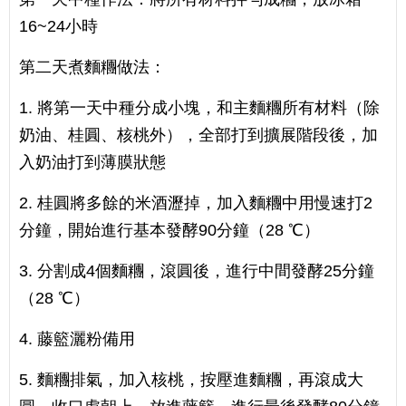
16~24小時
第二天煮麵糰做法：
1. 將第一天中種分成小塊，和主麵糰所有材料（除
奶油、桂圓、核桃外），全部打到擴展階段後，加
入奶油打到薄膜狀態
2. 桂圓將多餘的米酒瀝掉，加入麵糰中用慢速打2
分鐘，開始進行基本發酵90分鐘（28 ℃）
3. 分割成4個麵糰，滾圓後，進行中間發酵25分鐘
（28 ℃）
4. 藤籃灑粉備用
5. 麵糰排氣，加入核桃，按壓進麵糰，再滾成大