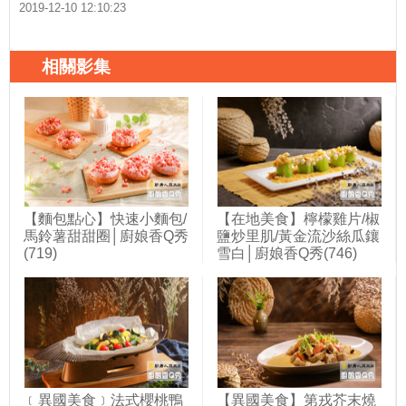
2019-12-10 12:10:23
相關影集
【麵包點心】快速小麵包/
【在地美食】檸檬雞片/椒
馬鈴薯甜甜圈│廚娘香Q秀
鹽炒里肌/黃金流沙絲瓜鑲
(719)
雪白│廚娘香Q秀(746)
﹝異國美食﹞法式櫻桃鴨
【異國美食】第戎芥末燒