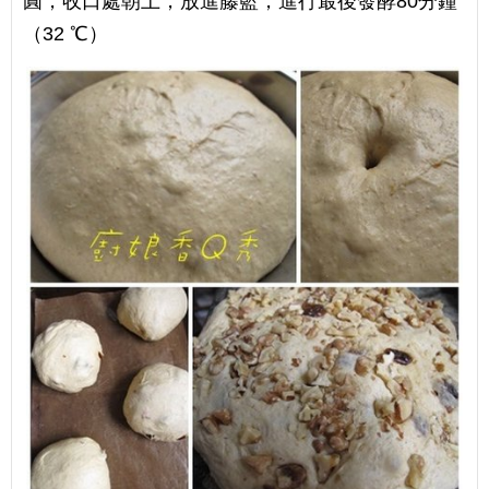
圓，收口處朝上，放進藤籃，進行最後發酵80分鐘
（32 ℃）