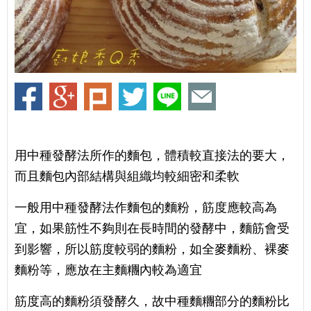
用中種發酵法所作的麵包，體積較直接法的要大，
而且麵包內部結構與組織均較細密和柔軟
一般用中種發酵法作麵包的麵粉，筋度應較高為
宜，如果筋性不夠則在長時間的發酵中，麵筋會受
到影響，所以筋度較弱的麵粉，如全麥麵粉、裸麥
麵粉等，應放在主麵糰內較為適宜
筋度高的麵粉須發酵久，故中種麵糰部分的麵粉比