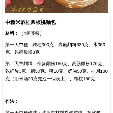
中種米酒桂圓核桃麵包
材料：
（4個藤籃）
第一天中種：麵種300克、高筋麵粉630克、水350
克、乾酵母粉3克
第二天主麵糰：全麥麵粉150克、高筋麵粉170克、
乾酵母3克、糖50克、鹽18克、奶油50克、桂圓180
克（用米酒20克先泡一個晚上）、核桃150克
作法：
第一天中種作法：將所有材料拌勻成糰，放冰箱