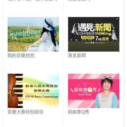
我的音樂想想
遇見新聞
音樂大賽特別節目
廚娘香Q秀