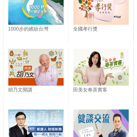
1000步的繽紛台灣
全國孝行獎
胡乃文開講
田美女奉茶實客