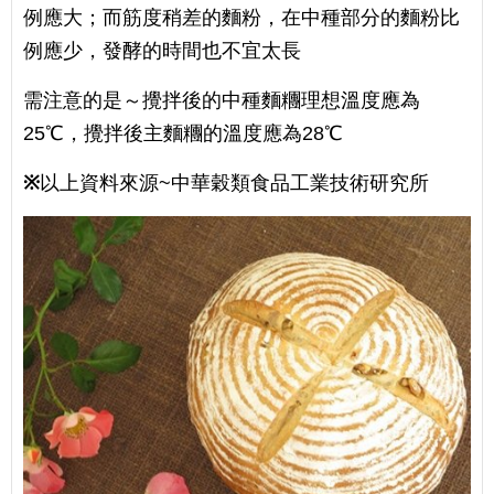
例應大；而筋度稍差的麵粉，在中種部分的麵粉比
例應少，發酵的時間也不宜太長
需注意的是～攪拌後的中種麵糰理想溫度應為
25℃，攪拌後主麵糰的溫度應為28℃
※
以上資料來源~中華穀類食品工業技術研究所