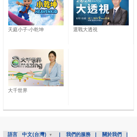
天庭小子-小乾坤
選戰大透視
大千世界
語言
中文(台灣)
|
我們的服務
|
關於我們
|