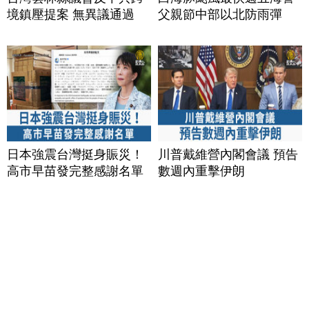
境鎮壓提案 無異議通過
父親節中部以北防雨彈
日本強震台灣挺身賑災！
川普戴維營內閣會議 預告
高市早苗發完整感謝名單
數週內重擊伊朗