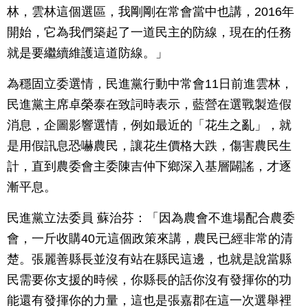
林，雲林這個選區，我剛剛在常會當中也講，2016年
開始，它為我們築起了一道民主的防線，現在的任務
就是要繼續維護這道防線。」
為穩固立委選情，民進黨行動中常會11日前進雲林，
民進黨主席卓榮泰在致詞時表示，藍營在選戰製造假
消息，企圖影響選情，例如最近的「花生之亂」，就
是用假訊息恐嚇農民，讓花生價格大跌，傷害農民生
計，直到農委會主委陳吉仲下鄉深入基層闢謠，才逐
漸平息。
民進黨立法委員 蘇治芬：「因為農會不進場配合農委
會，一斤收購40元這個政策來講，農民已經非常的清
楚。張麗善縣長並沒有站在縣民這邊，也就是說當縣
民需要你支援的時候，你縣長的話你沒有發揮你的功
能還有發揮你的力量，這也是張嘉郡在這一次選舉裡