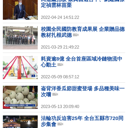
定禎雲林苗栗
2022-04-24 14:51:22
校園全民國防教育成果展 企業贈品德
教材扎根武德
2021-03-29 21:49:22
耗資逾8億 全台首座區域冷鏈物流中
心動土
2022-05-09 08:57:12
崙背洋香瓜節甜蜜登場 多品種美味一
次嚐
2023-05-13 20:09:40
法輪功反迫害25年 全台五縣市720同
步集會