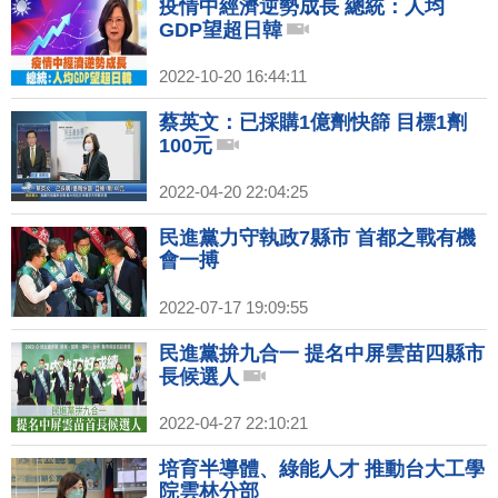
疫情中經濟逆勢成長 總統：人均
GDP望超日韓
2022-10-20 16:44:11
蔡英文：已採購1億劑快篩 目標1劑
100元
2022-04-20 22:04:25
民進黨力守執政7縣市 首都之戰有機
會一搏
2022-07-17 19:09:55
民進黨拚九合一 提名中屏雲苗四縣市
長候選人
2022-04-27 22:10:21
培育半導體、綠能人才 推動台大工學
院雲林分部