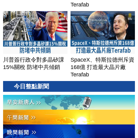
Terafab
川普簽行政令對多晶矽課
SpaceX、特斯拉德州斥資
15%關稅 防堵中共傾銷
168億 打造最大晶片廠
Terafab
今日整點新聞