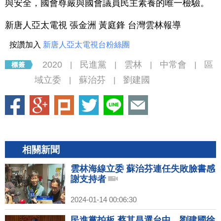
與安全，國會尊嚴與國會議員民主素養的唯一檢驗。
新唐人亞太電視 張金洲 黃庭鋒 台灣雲林報導
按讚加入
新唐人亞太電視台粉絲團
2020
民進黨
雲林
中常會
區
|
|
|
|
域立委
蘇治芬
劉建國
|
|
相關新聞
雲林海線立委 蘇治芬連任失敗臉書感
謝支持者
2024-01-14 00:06:30
民進黨拍板 蔡其昌選台中、劉建國徐