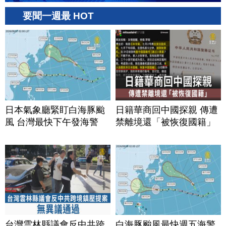
要聞一週最 HOT
日本氣象廳緊盯白海豚颱
日籍華商回中國探親 傳遭
風 台灣最快下午發海警
禁離境還「被恢復國籍」
台灣雲林縣議會反中共跨
白海豚颱風最快週五海警