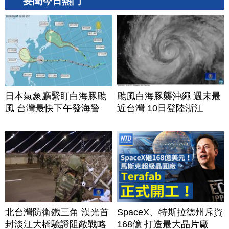
要聞今日熱門
日本氣象廳緊盯白海豚颱
颱風白海豚襲沖繩 週末最
風 台灣最快下午發海警
近台灣 10日登陸浙江
北台灣防衛鐵三角 漢光首
SpaceX、特斯拉德州斥資
封淡江大橋驗證阻敵戰略
168億 打造最大晶片廠