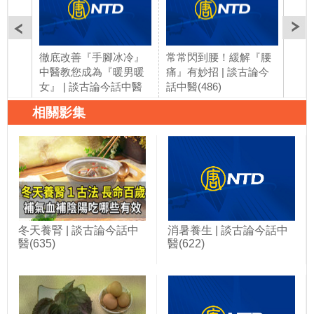
徹底改善『手腳冰冷』
常常閃到腰！緩解『腰
手腕
中醫教您成為『暖男暖
痛』有妙招 | 談古論今
症候
女』 | 談古論今話中醫
話中醫(486)
古論
(485)
相關影集
冬天養腎 | 談古論今話中
消暑養生 | 談古論今話中
醫(635)
醫(622)