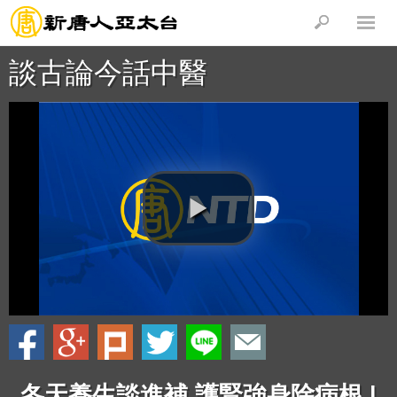
談古論今話中醫
冬天養生談進補 護腎強身除病根 |