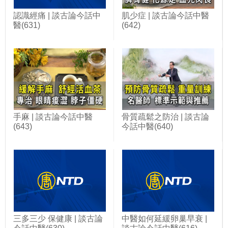
認識經痛 | 談古論今話中
肌少症 | 談古論今話中醫
醫(631)
(642)
手麻 | 談古論今話中醫
骨質疏鬆之防治 | 談古論
(643)
今話中醫(640)
三多三少 保健康 | 談古論
中醫如何延緩卵巢早衰 |