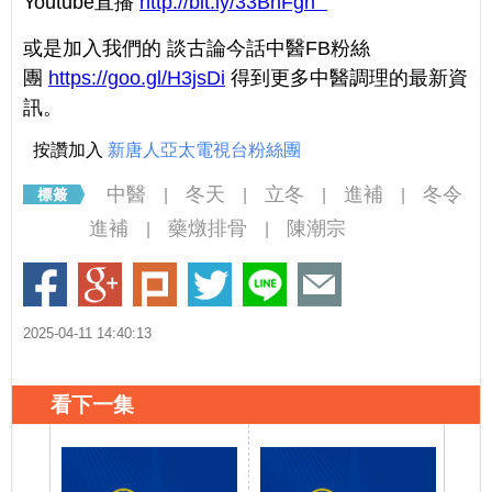
Youtube直播
http://bit.ly/33BnFgn
或是加入我們的 談古論今話中醫FB粉絲
團
https://goo.gl/H3jsDi
得到更多中醫調理的最新資
訊。
按讚加入
新唐人亞太電視台粉絲團
中醫
冬天
立冬
進補
冬令
|
|
|
|
進補
藥燉排骨
陳潮宗
|
|
2025-04-11 14:40:13
看下一集