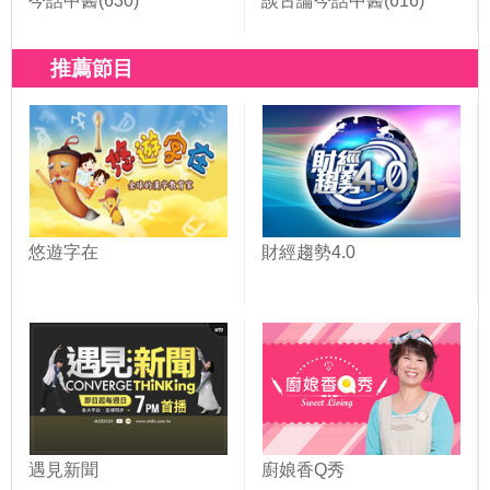
今話中醫(630)
談古論今話中醫(616)
推薦節目
悠遊字在
財經趨勢4.0
遇見新聞
廚娘香Q秀