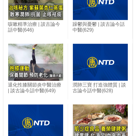
咳嗽精準治療 | 談古論今
躁鬱與憂鬱 | 談古論今話
話中醫(646)
中醫(629)
退化性膝關節炎中醫治療
潤肺三寶 打造強體質 | 談
| 談古論今話中醫(649)
古論今話中醫(628)