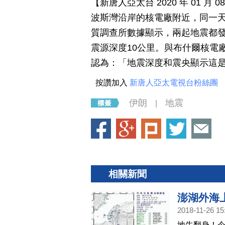
【新唐人亞太台 2020 年 01 
波斯灣沿岸的核電廠附近，同一天(
質調查所數據顯示，兩起地震都發
震源深度10公里。與布什爾核電
認為：「地震深度和震央顯示這
按讚加入
新唐人亞太電視台粉絲團
伊朗
地震
|
相關新聞
澎湖外海上
2018-11-26 15
地牛翻身！今