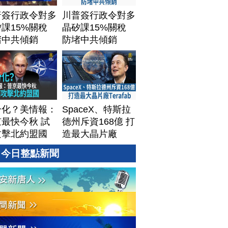
普簽行政令對多
川普簽行政令對多
課15%關稅
晶矽課15%關稅
堵中共傾銷
防堵中共傾銷
分化？美情報：
SpaceX、特斯拉
最快今秋 試
德州斥資168億 打
攻擊北約盟國
造最大晶片廠
Terafab
今日整點新聞