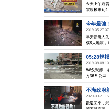
今天上午嘉
震規模來到4
是2級，地震
駛。
今年最強
2019-05-27 07
早安新唐人
模8大地震，
家也受到波及
05:28
2019-08-08 10
8/8父親節，
方36.5 公
宜蘭市、4級
南投縣、基隆
不滿政府
訊，臺北市萬華
2020-03-21 15
報，臺中市南
歡迎回來，武
斯漏氣，目
國家是南韓