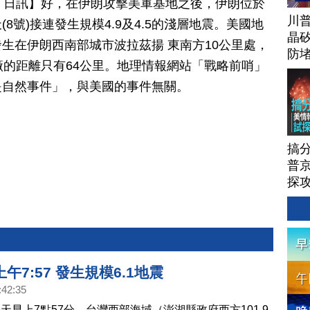
月 08 日訊】好，在伊朗攻擊美軍基地之後，伊朗位於
川
8號)接連發生規模4.9及4.5的淺層地震。美國地
晶矽
生在伊朗西南部城市波拉茲揚 東南方10公里處，
防
廠的距離只有64公里。地理情報網站「戰略前哨」
是自然事件」，與美國的事件無關。
搞
普京
探
午7:57 發生規模6.1地震
:42:35
天早上7點57分，台灣西部海域（澎湖縣政府西方101.9