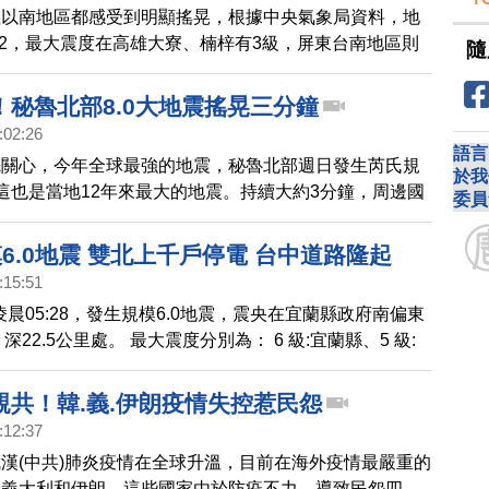
義以南地區都感受到明顯搖晃，根據中央氣象局資料，地
.2，最大震度在高雄大寮、楠梓有3級，屏東台南地區則
隨
發生當下，高雄捷運一度暫緩停駛，至於雙鐵則是正常行
！秘魯北部8.0大地震搖晃三分鐘
:02:26
語言
先關心，今年全球最強的地震，秘魯北部週日發生芮氏規
於我
這也是當地12年來最大的地震。持續大約3分鐘，周邊國
委員
。造成至少1人死亡；11人受傷；50所房屋被毀。
規模6.0地震 雙北上千戶停電 台中道路隆起
:15:51
凌晨05:28，發生規模6.0地震，震央在宜蘭縣政府南偏東
里，深22.5公里處。 最大震度分別為： 6 級:宜蘭縣、5 級:
:花蓮縣、新北市、臺北市 、新竹縣、臺中市地區、3 級:
市、苗栗縣、新竹市級、彰化縣 、雲林縣 根據消防署資
親共！韓.義.伊朗疫情失控惹民怨
687戶,新北市林口642戶停電；05:49臺中消防局回
:12:37
區高苑路及南平路口地面隆起大小約3平方公尺，造成瓦
漢(中共)肺炎疫情在全球升溫，目前在海外疫情最嚴重的
前相關單位處理中
、義大利和伊朗。這些國家由於防疫不力，導致民怨四