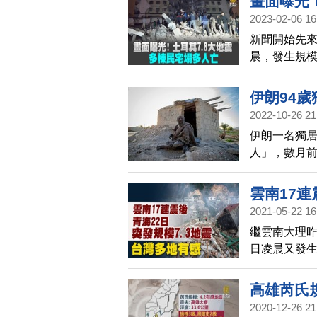
畫面曝光！
2023-02-06 16
新聞開始先
晨，發生規模
毀。土耳其全
統艾爾段表
伊朗94
狀態。土耳
2022-10-26 21
其他東南部
伊朗一名獨
急管理局說明
人」，數月
6.4和 6.5
耆壽94歲。
雲南17連
2021-05-22 16
感
繼雲南大理昨
日凌晨又發生
處，震源深度
烈。台灣中央
高雄芮氏規
級震度。
2020-12-26 21