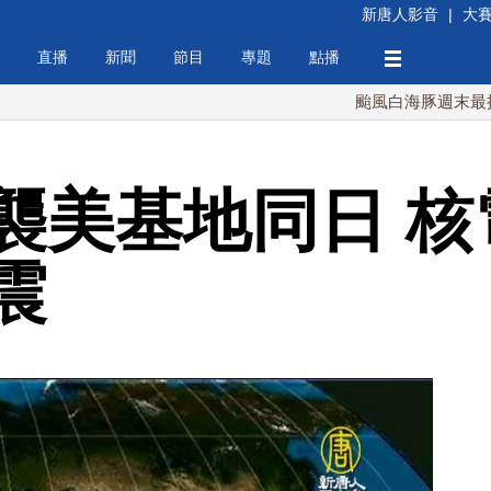
新唐人影音
|
大
直播
新聞
節目
專題
點播
颱風白海豚週末最接近台灣 
襲美基地同日 核
震