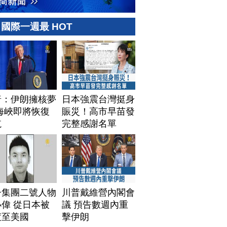
國際一週最 HOT
普：伊朗擁核夢
日本強震台灣挺身
海峽即將恢復
賑災！高市早苗發
航
完整感謝名單
子集團二號人物
川普戴維營內閣會
偉 從日本被
議 預告數週內重
渡至美國
擊伊朗