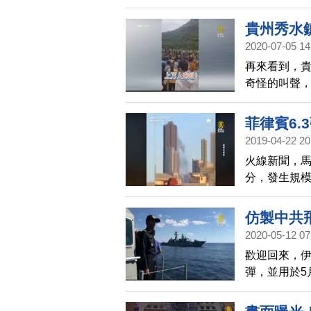
地面裂開的
貴州秀水
2020-07-05 14
再來看到，
奇怪的叫聲
萬人圍觀。
菲律賓6.
2019-04-22 20
火線新聞，馬
分，發生規模
公里，事發
不斷噴灑出
仿製中共飛
已知有2棟建
2020-05-12 07
地震導致停
歡迎回來，伊
彈，並用於5
彈，擊中自家