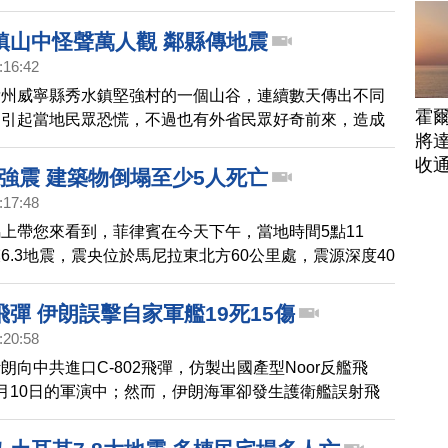
照片，後經由警方證實，只是柏油灑在地面。
鎮山中怪聲萬人觀 鄰縣傳地震
:16:42
貴州威寧縣秀水鎮堅強村的一個山谷，連續數天傳出不同
霍
，引起當地民眾恐慌，不過也有外省民眾好奇前來，造成
將
收
3強震 建築物倒塌至少5人死亡
:17:48
上帶您來看到，菲律賓在今天下午，當地時間5點11
6.3地震，震央位於馬尼拉東北方60公里處，震源深度40
當時搖晃劇烈，當地一棟大樓的頂樓水池中的水，被晃到
來，當地民眾也都紛紛逃出建築物，聚集在馬路上，目前
彈 伊朗誤擊自家軍艦19死15傷
築物在地震中倒塌，造成最少五人死亡。馬尼拉當局指，
:20:58
電，救援行動於入夜後倍添困難。
朗向中共進口C-802飛彈，仿製出國產型Noor反艦飛
月10日的軍演中；然而，伊朗海軍卻發生護衛艦誤射飛
的支援艦，造成19人死，15人受傷。