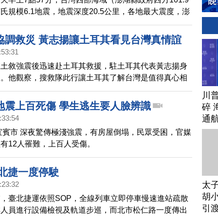
氏規模6.1地震，地震深度20.5公里，各地最大震度，澎
；金門縣3級；雲林縣、嘉義縣、彰化縣3級；台南市、
市、台中市2級；苗栗縣、台東縣、花蓮縣、新竹縣、頻
協調救災 黃志揚讓土耳其看見台灣真情誼
、連江縣1級。
:53:31
在土敘強震後迅速赴土耳其救援，駐土耳其代表黃志揚身
線。他觀察，搜救隊此行讓土耳其了解台灣是值得真心相
民間反饋尤其強烈。土耳其重建之路漫漫，台灣不會缺
川
地震上百死傷 學生逃生要人臉辨識
碎 
通
:33:54
宜賓市 深夜驚傳極淺強震，有房屋倒塌，民眾受困，官媒
有12人罹難，上百人受傷。
 北捷一度停駛
太
:23:32
胡小
，臺北捷運依照SOP，全線列車立即停車慢速進站疏散
引
排人員進行設備檢視及軌道步巡，而北市松仁路一度傳出