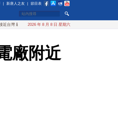
賽
|
新唐人之友
|
節目表
最快9日可能登陸中國
2026 年 8 月 8 日 星期六
台灣漢光首結合城鎮演習 AIT連續發文
電廠附近