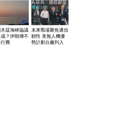
爾木茲海峽協議
未來戰場聚焦通信
達成？伊朗傳不
韌性 美無人機優
通行費
勢計劃台廠列入