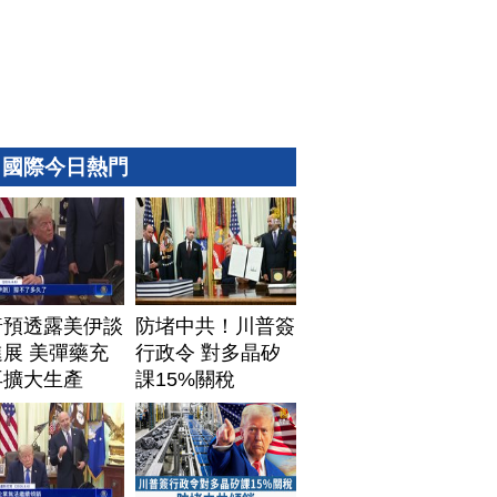
國際今日熱門
普預透露美伊談
防堵中共！川普簽
展 美彈藥充
行政令 對多晶矽
再擴大生產
課15%關稅