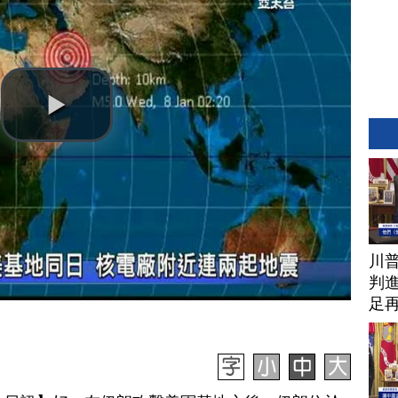
川
判進
足