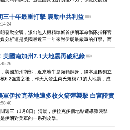
眾認為，領導人過於親中共的政策，是該國疫情擴散的主
朗三十年最重打擊 震動中共利益
:14:24
伊朗發動空襲，派出無人機精準斬首伊朗革命衛隊指揮官
外媒分析這是美國最近三十年來對伊朗最嚴重的打擊。而
中共「一帶一路」通往歐洲的重要樞紐，更是在美國經濟
長期出口中國石油並交換工業產品。因此川普對伊朗的制
！美國南加州7.1大地震再破紀錄
對中共造成重大打擊。
:45:26
心，美國加州南部，近來地牛是頻頻翻身，繼本週四獨立
模6.2強震之後，昨天又發生芮氏規模7.1的大地震，成
年來最強震，所幸目前只有1人輕傷，財產損失也相當輕
美軍伊拉克基地遭多枚火箭彈襲擊 白宮證實
:58:40
間週三（1月8日）清晨，伊拉克多個地點遭導彈襲擊，
這是伊朗對美軍的一系列攻擊。