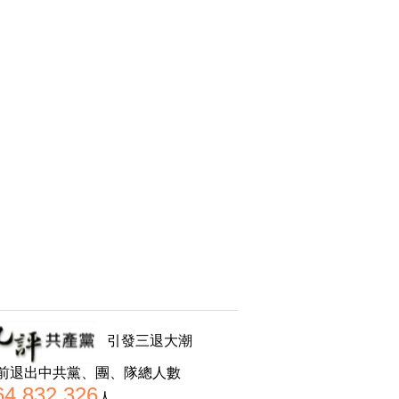
引發三退大潮
前退出中共黨、團、隊總人數
64,832,326
人