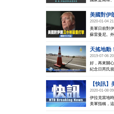
起。許多民
要原因。
美國對伊
2020-01-04 21
美軍日前對
蘇雷曼尼。
伊朗除了是
制裁之下，
天搖地動
裁，也間接
2019-07-06 20
好，再來關
紀念日芮氏規
為南加州20
微。
【快訊】
2020-01-08 09
消息
伊拉克當地時
美軍指稱，