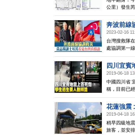
公里）發生芮
湖馬公市3級
南投縣、高雄
奔波前線
東縣、新北市
2023-02-16 11
台灣搜救隊
處協調第一
待的友人，
席。
四川宜賓
2019-06-18 13
中國四川省 
稱，目前已經
花蓮強震
2019-04-18 16
稍早四級地震
旅客，並安