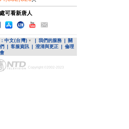
處可看新唐人
：
中文(台灣)
|
我們的服務
|
關
們
|
客服資訊
|
澄清與更正
|
倫理
會
Copyright ©2002-2023