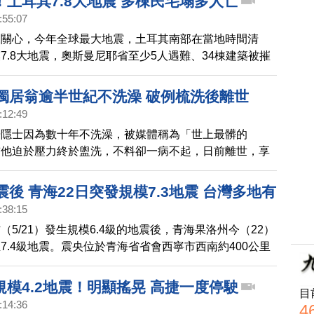
土耳其7.8大地震 多棟民宅塌多人亡
:55:07
來關心，今年全球最大地震，土耳其南部在當地時間清
7.8大地震，奧斯曼尼耶省至少5人遇難、34棟建築被摧
國至少有38人死亡，死亡人數預計還會攀升。土耳其總
示，土耳其災害與應急管理局和其他單位，目前處於警戒
歲獨居翁逾半世紀不洗澡 破例梳洗後離世
其廣播電視公司報導，地震強烈震動卡拉曼馬拉斯省，而
:12:49
省份，以及鄰國黎巴嫩、敘利亞都有感。土耳其災害與應
居隱士因為數十年不洗澡，被媒體稱為「世上最髒的
，7.4地震發生在凌晨4點17分，並且後續還發生了規模
前他迫於壓力終於盥洗，不料卻一病不起，日前離世，享
兩次餘震。
震後 青海22日突發規模7.3地震 台灣多地有
:38:15
（5/21）發生規模6.4級的地震後，青海果洛州今（22）
7.4級地震。震央位於青海省省會西寧市西南約400公里
10公里，屬淺層地震，西寧、蘭州、成都等地震感強
氣象局地震觀測網顯示，台灣部分西部縣市也能感受到1
模4.2地震！明顯搖晃 高捷一度停駛
目
:14:36
4