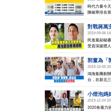
時代力量今天
陳椒華排名
是小燈泡媽媽
名，外界認
對戰蔣萬
用。科技業出
2019-09-06 14
法，不分區
民進黨副秘
才算正式通
受資深媒體
萬安選區，
在實質問題
郭董為「
2019-10-05 20
鴻海集團創
台，在新北
統，郭台銘
峽變成北台
小燈泡媽
2019-12-24 20
2020各黨