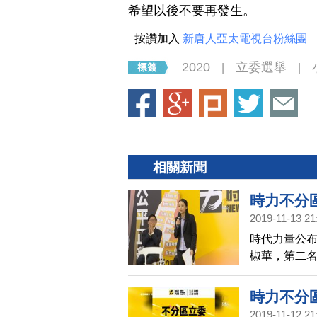
希望以後不要再發生。
按讚加入
新唐人亞太電視台粉絲團
2020
立委選舉
|
|
相關新聞
時力不分
2019-11-13 21
時代力量公布
椒華，第二
黃國昌，則
時力不分
2019-11-12 21