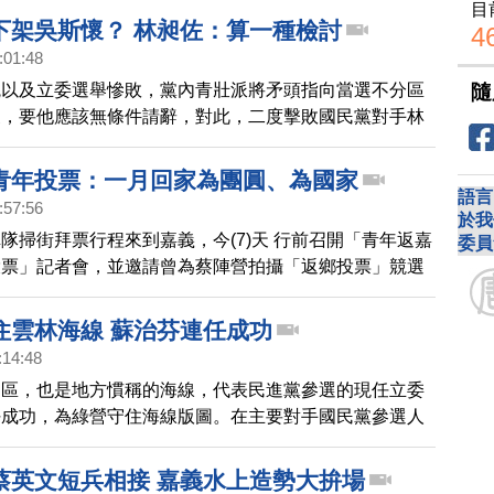
目
。
下架吳斯懷？ 林昶佐：算一種檢討
4
:01:48
隨
統以及立委選舉慘敗，黨內青壯派將矛頭指向當選不分區
懷，要他應該無條件請辭，對此，二度擊敗國民黨對手林
籍立委林昶佐表示，他覺得請吳斯懷先生請辭的這一種聲
檢討。
青年投票：一月回家為團圓、為國家
語言
:57:56
於我
隊掃街拜票行程來到嘉義，今(7)天 行前召開「青年返嘉
委員
投票」記者會，並邀請曾為蔡陣營拍攝「返鄉投票」競選
海歸青年」出席，象徵這次青年返鄉投票的動力與決心。
住雲林海線 蘇治芬連任成功
:14:48
選區，也是地方慣稱的海線，代表民進黨參選的現任立委
任成功，為綠營守住海線版圖。在主要對手國民黨參選人
宣布敗選後，蘇治芬也來到北港的競選總部，自行宣布當
發表當選感言。
蔡英文短兵相接 嘉義水上造勢大拚場