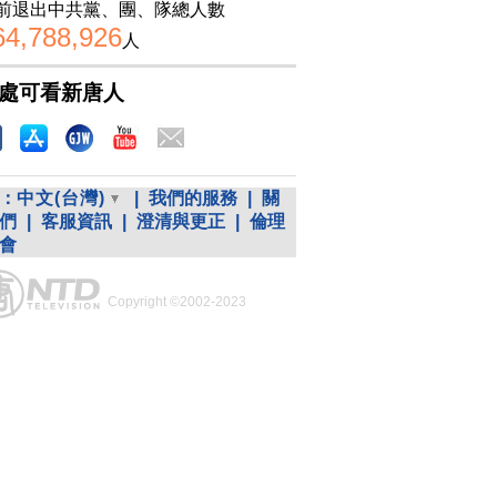
前退出中共黨、團、隊總人數
64,788,926
人
處可看新唐人
：
中文(台灣)
|
我們的服務
|
關
們
|
客服資訊
|
澄清與更正
|
倫理
會
Copyright ©2002-2023