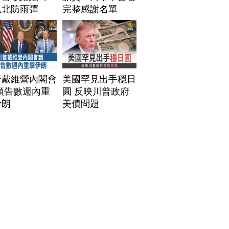
以北防雨彈
完整感謝名單
普戴維營內閣會
美國罕見出手穩日
預告數週內重
圓 反映川普政府
伊朗
美債問題