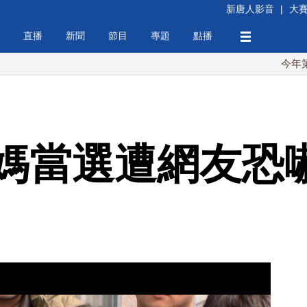
新唐人影音
|
大
直播
新聞
節目
專題
點播
今年第6次！朝
媽當選遭網友恐嚇