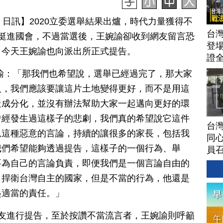
月 13 日訊】2020立委選舉結果出爐，時代力量獲得不
台灣
挺進國會，不過當選後，王婉諭卻收到網友留言恐
登場
，今天王婉諭也向派出所正式提告。
證
諭：「那我們也希望說，選舉已經過完了，那大家
人，我們應該要讓這片土地變得更好，而不是用這
造成分化，並沒有辦法幫助大家一起邁向更好的環
曾經發生過這樣子的悲劇，我們真的希望說它這件
台灣
息這種惡意的言論，持續的讓很多的家長，包括我
同心
我們希望能夠透過提告，這樣子的一個行為、舉
員
要為自己的言論負責，即便我們是一個言論自由的
，捍衛台灣自主的國家，但是不當的行為，他還是
起適當的責任。」
友進行提告，至於按讚不當流言者，王婉諭則呼籲