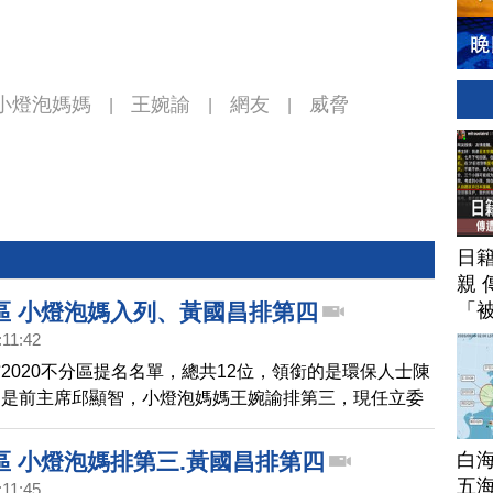
小燈泡媽媽
王婉諭
網友
威脅
|
|
|
日
親 
「
區 小燈泡媽入列、黃國昌排第四
:11:42
2020不分區提名名單，總共12位，領銜的是環保人士陳
名是前主席邱顯智，小燈泡媽媽王婉諭排第三，現任立委
排在第四，安全名單邊緣衝票數。
白
區 小燈泡媽排第三.黃國昌排第四
五海
:11:45