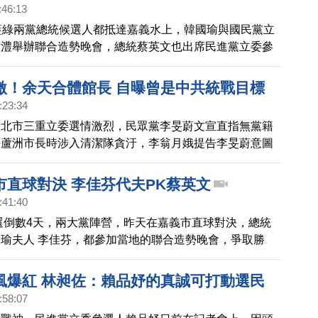
:46:13
藍綠兩黨總統候選人都抵達嘉義水上，韓國瑜與國民黨立
啟澧舉辦聯合造勢晚會，總統蔡英文也出席民進黨立委參
合造勢大會，雙方舉辦地點直線距離只有約1公里，雙方
萬的支持人潮，擠爆這人口4萬9千人的嘉義水上。
激！余天合體館長 自曝曾是中共統戰目標
:23:34
新北市三重立委選情激烈，民眾黨李旻蔚文宣直指無黨籍
任蘆洲市長時涉入清潔隊貪汙，李翁月娥提告李旻蔚意圖
，兩位孫子更在造勢晚會上下跪催票，大打悲情牌，尋求
立委余天，上館長直播打空戰，自曝在2010年中共曾開
市直球對決 李佳芬代夫PK蔡英文
元、約新台幣5億元的價碼找他去中國經商。
:41:40
大選倒數4天，兩大黨陣營，昨天在嘉義市直球對決，總統
瑜夫人 李佳芬，都參加當地的聯合造勢晚會，爭取勝
風爆紅 林昶佐：賴品妤的真誠可打動選民
:58:07