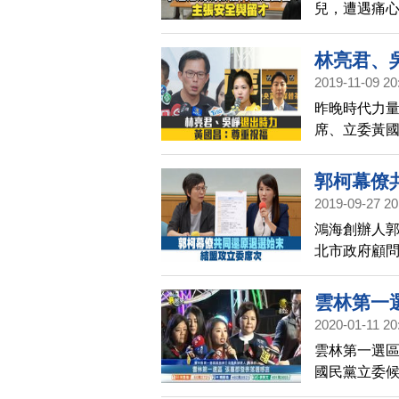
兒，遭遇痛
估可望進入
革，也讓更
林亮君、
2019-11-09 20
昨晚時代力
席、立委黃
重，祝福兩
郭柯幕僚
2019-09-27 20
鴻海創辦人郭
北市政府顧問
大秀」，為
歉。
雲林第一
2020-01-11 20
雲林第一選
國民黨立委候
30分，國民