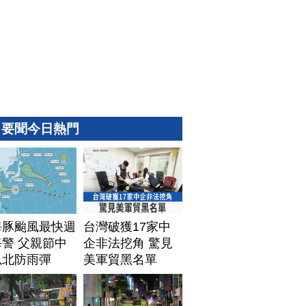
要聞今日熱門
海豚颱風最快週
台灣破獲17家中
警 父親節中
企非法挖角 驚見
以北防雨彈
美軍貿黑名單