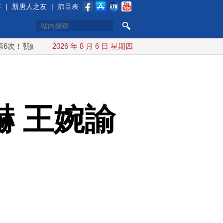
賽
|
新唐人之友
|
節目表
鮮發射彈道導彈 落日本EEZ外
2026 年 8 月 6 日 星期四
紅海戰火續升溫 也門胡塞武裝
 王婉諭