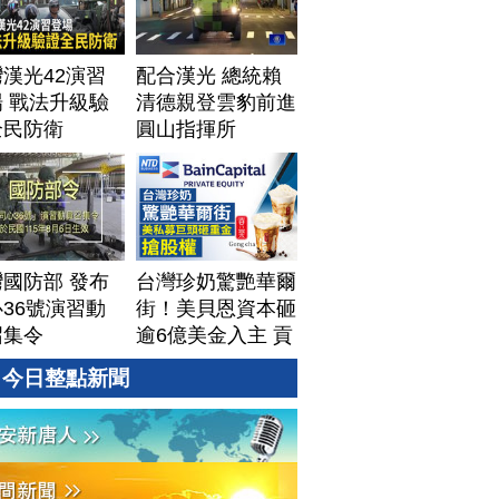
漢光42演習
配合漢光 總統賴
 戰法升級驗
清德親登雲豹前進
全民防衛
圓山指揮所
國防部 發布
台灣珍奶驚艷華爾
36號演習動
街！美貝恩資本砸
召集令
逾6億美金入主 貢
茶拓國際版圖加速
今日整點新聞
攻美？｜#財經新
聞｜
20260806(四)