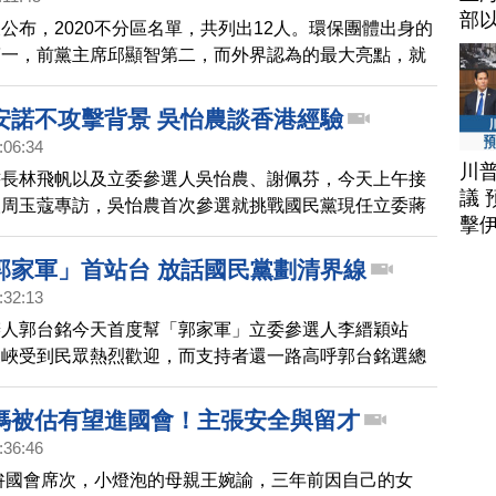
部
公布，2020不分區名單，共列出12人。環保團體出身的
第一，前黨主席邱顯智第二，而外界認為的最大亮點，就
王婉諭，名列第三。現任時代力量立委黃國昌則排在第4
為是排在安全名單的尾巴，希望到時能發揮積極催票作
安諾不攻擊背景 吳怡農談香港經驗
身的台北市府顧問翟本喬，排名第5。根據時力提名辦
:06:34
名單需經過三天的黨員線上投票，經簡單多數決同意後，
川
書長林飛帆以及立委參選人吳怡農、謝佩芬，今天上午接
過。
議 
人周玉蔻專訪，吳怡農首次參選就挑戰國民黨現任立委蔣
擊
吳怡農表示，他打選戰不會攻擊「蔣家背景」，而是希望
上與對方有正面討論。
郭家軍」首站台 放話國民黨劃清界線
:32:13
辦人郭台銘今天首度幫「郭家軍」立委參選人李縉穎站
三峽受到民眾熱烈歡迎，而支持者還一路高呼郭台銘選總
表示，未來會持續培訓他，推動郭台銘辦公室政策，讓三
灣科技重鎮。
媽被估有望進國會！主張安全與留才
:36:46
力拚國會席次，小燈泡的母親王婉諭，三年前因自己的女