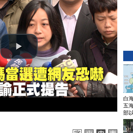
白
五海
部