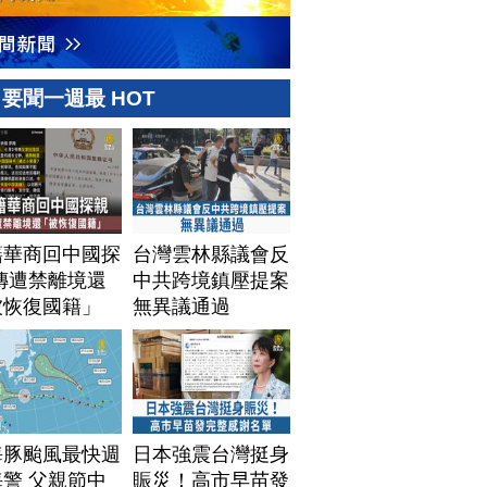
要聞一週最 HOT
籍華商回中國探
台灣雲林縣議會反
傳遭禁離境還
中共跨境鎮壓提案
被恢復國籍」
無異議通過
海豚颱風最快週
日本強震台灣挺身
警 父親節中
賑災！高市早苗發