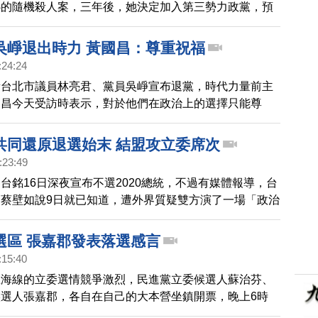
心的隨機殺人案，三年後，她決定加入第三勢力政黨，預
國會，希望未來能幫助台灣建構社會安全網，推動司法改
多人才能留在台灣。
吳崢退出時力 黃國昌：尊重祝福
:24:24
量台北市議員林亮君、黨員吳崢宣布退黨，時代力量前主
國昌今天受訪時表示，對於他們在政治上的選擇只能尊
人接下來有更好的發展。
共同還原退選始末 結盟攻立委席次
:23:49
台銘16日深夜宣布不選2020總統，不過有媒體報導，台
蔡壁如說9日就已知道，遭外界質疑雙方演了一場「政治
此，蔡壁如今天偕同郭台銘幕僚，為她的說法對郭董致
選區 張嘉郡發表落選感言
:15:40
區海線的立委選情競爭激烈，民進黨立委候選人蘇治芬、
選人張嘉郡，各自在自己的大本營坐鎮開票，晚上6時
黨立委候選人張嘉郡發表落選感言，感謝一路走來支持陪