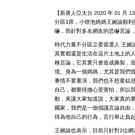
【新唐人亞太台 2020 年 01 
分區3席，小燈泡媽媽王婉諭順利
嚇，而針對多名網友的恐嚇言論
時代力量不分區立委當選人 王婉
其實都還是生活在這片土地上的
種言論，它其實只會造成撕裂，
境。身為一個媽媽，尤其是我們
事情不要重演，我們也不想要姑
自己，都覺得擔心受害怕，所以
動，來讓大家知道說，大家真的
國家，我們是一個倡議言論自由
得為他自己的行為，言行舉止負
王婉諭也表示，目前只針對2位網