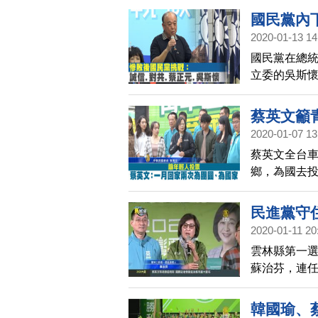
伴的鄉親們
國民黨內
2020-01-13 14
國民黨在總
立委的吳斯
郁方的無黨
浪，是一種
蔡英文籲
2020-01-07 13
蔡英文全台車
鄉，為國去
廣告的6位「
民進黨守
2020-01-11 20
雲林縣第一
蘇治芬，連
張嘉郡自行
選成功，並
韓國瑜、