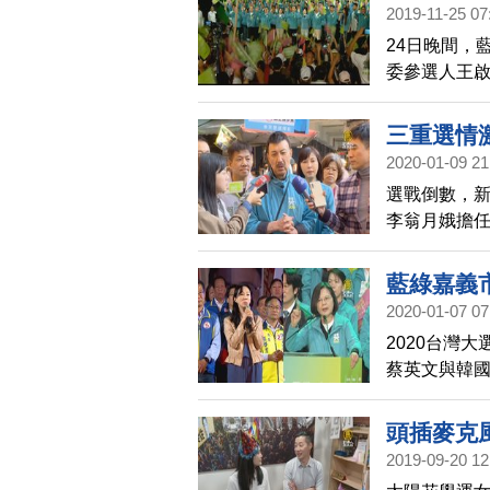
2019-11-25 07
24日晚間，
委參選人王
選人蔡易餘聯
都湧進一、二
三重選情
2020-01-09 21
選戰倒數，
李翁月娥擔
使人不當選
連任的民進黨
藍綠嘉義
出人民幣1億
2020-01-07 07
2020台灣
蔡英文與韓國
選。
頭插麥克
2019-09-20 12