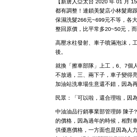
【新唐人亞太台 2020 年 01 
都有調整！連鎖美髮店小林髮廊跟
保濕洗髮266元~699元不等，
整回原價，比平常多20~50元，而
高壓水柱發射、車子噴滿泡沫，
後。
就換「擦車部隊」上工，6、7個
不放過，三、兩下子，車子變得
加油站洗車場生意還不錯，因為再
民眾：「可以啦，還合理啦，因
中油油品行銷事業部管理師 陳子
的價格，因為過年的時候，相對
供優惠價格，一方面也是因為人力