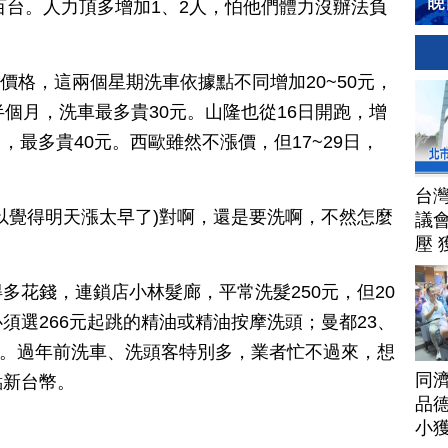
2百台。人力頂多增加1、2人，怕他們體力沒辦法負
惠價格，這兩個星期洗車依據點不同增加20~50元，
半個月，洗車最多貴30元。山隆也從16日開跑，增
日，最多貴40元。西歐雖然不漲價，但17~29日，
台
以覺得明天漲太早了)對啊，還是要洗啊，不然怎麼
議
壓 
多花錢，連鎖店小林髮廊，平常洗髮250元，但20
須選266元起跳的精油或精油按摩洗頭；曼都23、
起跳。過年前洗車、洗頭客特別多，業者忙不過來，想
同
點新台幣。
品德
小