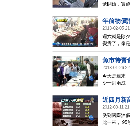
號開始，實施
漲價格，而民
到200元。
年前物價漲
2013-02-05 21
週六就是除
變貴了，像是
根據主計處最
開銷6萬元的
魚市特賣
2013-01-26 22
今天是週末
少一到兩成
魚，只有其
望。
近四月新高
2012-08-11 21
受到國際油價
此一來， 95
但當時的原油