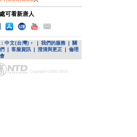
處可看新唐人
：
中文(台灣)
|
我們的服務
|
關
們
|
客服資訊
|
澄清與更正
|
倫理
會
Copyright ©2002-2023