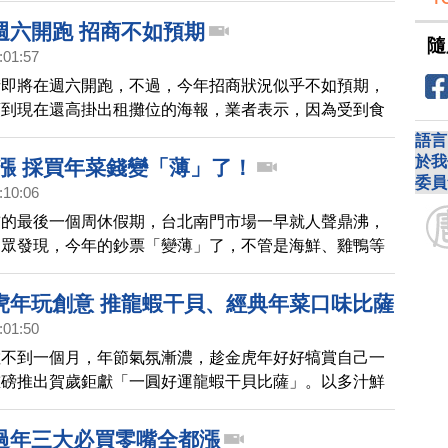
的。
週六開跑 招商不如預期
隨
:01:57
街即將在週六開跑，不過，今年招商狀況似乎不如預期，
頭到現在還高掛出租攤位的海報，業者表示，因為受到食
，外加原物料大漲，讓許多攤商擔心利潤太少，乾脆放棄
語言
於我
鮮漲 採買年菜錢變「薄」了！
委員
:10:06
前的最後一個周休假期，台北南門市場一早就人聲鼎沸，
民眾發現，今年的鈔票「變薄」了，不管是海鮮、雞鴨等
了2成左右，其他乾貨類也變貴了，以小家庭來說，平均
2千元，才能買到往年的量！
虎年玩創意 推龍蝦干貝、經典年菜口味比薩
:01:50
數不到一個月，年節氣氛漸濃，趁金虎年好好犒賞自己一
重磅推出賀歲鉅獻「一圓好運龍蝦干貝比薩」。以多汁鮮
角，搭配一顆顆吃得到鮮美龍蝦肉的頂級龍蝦球、吃得到
沙拉，再用長時間細火慢熬、帶有濃郁香氣的蟹黃風味醬
過年三大必買零嘴全都漲