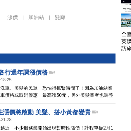
漲價
加油站
髮廊
|
|
|
全臺
英媒
訪
 各行過年調漲價格
:18:25
要洗車、美髮的民眾，恐怕得抓緊時間了！因為加油站業
車價格或取消優惠，最高漲50元，另外美髮業者也調整
多漲了2倍，而北北基過年計程車加成，從11日凌晨零
10天每趟加收20元，過年前的各項消費都得精打細算
性漲價將啟動 美髮、搭小黃都變貴
:21:28
越近，不少服務業開始出現暫時性漲價！計程車從2月1