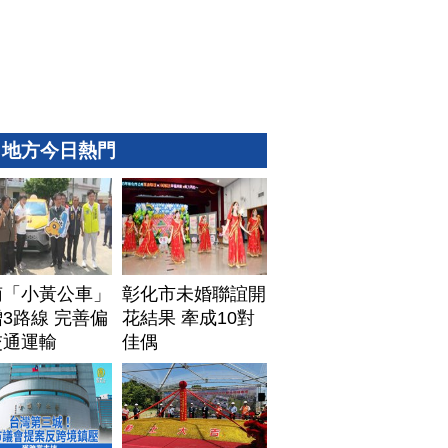
地方今日熱門
南「小黃公車」
彰化市未婚聯誼開
3路線 完善偏
花結果 牽成10對
交通運輸
佳偶