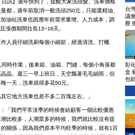
月 15 日訊】過年快到了，提醒大家洗頭髮、洗車價格
台
曼都，過年前取消一般洗頭250元，只能選精油、
議
各大加油站洗車也因應年前需求量增、人力成本，調
壓 
且漲價期間拉長13~16天。
工作人員仔細洗刷每個小細節，經過清洗、打蠟
彰
人同時作業，後車箱、油箱、門縫，每個小角落都
盒 
亮晶晶。週三一早上班日，天空飄著毛毛細雨，但
包
晚一天，洗車就得多花50元。
為其它地方洗車也差不多二百塊左右。」
?：「我們平常淡季的時候會給顧客一個比較優惠
車潮比較多，人潮眾多的時候，我們就比較沒有提
的關係，因為我們原本平均旺季的時候，就有1百