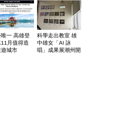
唯一 高雄登
科學走出教室 雄
11月值得造
中雄女「AI 詠
旅遊城市
唱」成果展潮州開
展