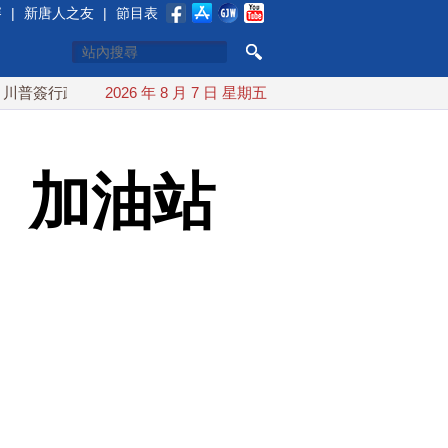
賽
|
新唐人之友
|
節目表
政令 對多晶矽課15%關稅
2026 年 8 月 7 日 星期五
白海豚颱風最快下午海警！父親節
、加油站