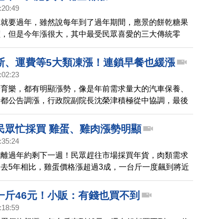
，最後以必勝客經典莫札瑞拉起司把所有食材完美交融，
:20:49
不只一個檔次！
月就要過年，雖然說每年到了過年期間，應景的餅乾糖果
價，但是今年漲很大，其中最受民眾喜愛的三大傳統零
心果、瓜子、花生全部上漲，開心果飆漲兩成，每台斤要
3百元間，幾乎是歷年最高，瓜子與花生則微漲一成。
斯、運費等5大類凍漲！連鎖早餐也緩漲
:02:23
行育樂，都有明顯漲勢，像是年前需求量大的汽車保養、
者都公告調漲，行政院副院長沈榮津積極從中協調，最後
品項年前凍漲，像是桶裝瓦斯、汽柴油，或是交通運費
前說要漲的連鎖早餐店麥味登也說，延到過年後再漲。
民眾忙採買 雞蛋、雞肉漲勢明顯
:35:24
距離過年約剩下一週！民眾趕往市場採買年貨，肉類需求
去5年相比，雞蛋價格漲超過3成，一台斤一度飆到將近
肉、雞腿排也漲1成多，雖然豬肉價格這週波動小，但對
，半年以來已經漲3成，實在吃不消。
一斤46元！小販：有錢也買不到
:18:59