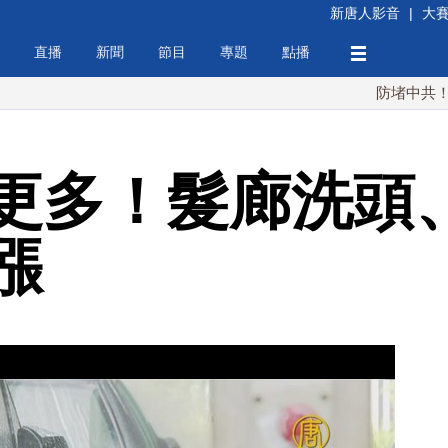
新唐人影音
|
大
直播
新聞
節目
專題
點播
防堵中共！川普簽行
更多！髮廊洗頭
漲