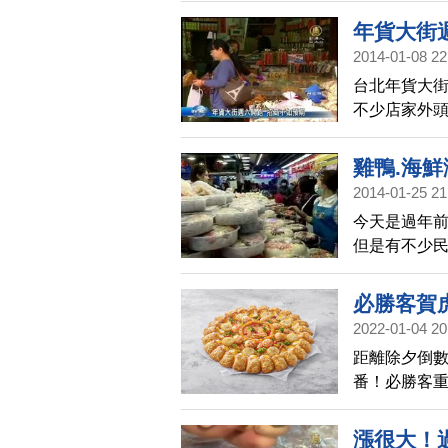
油是怎麼漲
年貨大街
2014-01-08 22
台北年貨大
不少店家外
安風暴影響
不賣了。
雞鴨.海
2014-01-25 21
今天是過年
但是有不少
等，通通都漲
得要多花1~
必勝客賀
2022-01-04 20
距離除夕倒
番！必勝客
嫩干貝為主
魚子的龍蝦
漲很大！