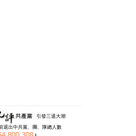
引發三退大潮
前退出中共黨、團、隊總人數
64,800,308
人