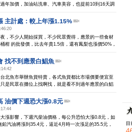
過年加價，加油站洗車、汽車美容，也提前10到16天調
眾最常在過年前上美容院整理頭髮，洗頭價格也貴100
 主計處：較上年漲1.15%
:46:20
夕夜，不少人開始採買，不少民眾覺得，應景的一些食材
桶柑 的批發價，比去年貴1.5倍，還有鳳梨也漲價50%，
新公布一月物價指數，比去年同期上漲1.15%，以每月
家庭來說，等於得多支出690元 。
會 找不到應景白鯧魚
:14:42
，台北魚市舉辦魚貨特賣，各式魚貨都比市場價要便宜至
，只是民眾在攤位上找啊找，就是看不到過年應景的白鯧
它替代的黃金鯧和肉鯧魚，讓想來撿便宜的民眾，有點失
 油價下週恐大漲0.8元
:17:44
大漲影響，下週汽柴油價格，每公升恐怕大漲0.8元，如
目
無鉛汽油將漲到35.4元，逼近4月時一次漲足的35.5元，
4
價格，和現在卻相差將近13美元，民眾質疑，不知道中