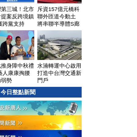
灣第三城！北市
斥資157億元橋科
會提案反跨境鎮
聯外匝道今動土
獲跨黨支持
將串聯半導體S廊
帶
化推身障中秋禮
水湳轉運中心啟用
藝人康康掏腰
打造中台灣交通新
助弱勢
門戶
今日整點新聞