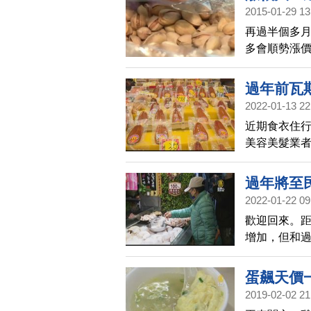
汁畫龍點睛
2015-01-29 13
讓鮮味提升
再過半個多
多會順勢漲
嘴，包括開
價280元到
過年前瓦
2022-01-13 22
近期食衣住
美容美髮業
決議有5大類
等，就連日
過年將至
2022-01-22 09
歡迎回來。
增加，但和過
50元，雞胸
下游店家來說
蛋飆天價
2019-02-02 21