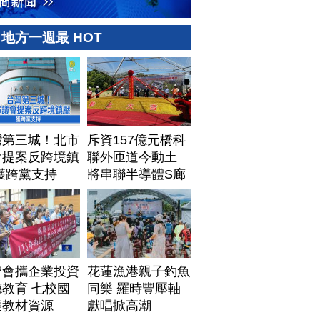
地方一週最 HOT
灣第三城！北市
斥資157億元橋科
會提案反跨境鎮
聯外匝道今動土
獲跨黨支持
將串聯半導體S廊
帶
濟會攜企業投資
花蓮漁港親子釣魚
教育 七校國
同樂 羅時豐壓軸
獲教材資源
獻唱掀高潮