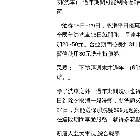
初(洗車)，過年期間可能到將近
荷。」
中油從16日~29日，取消平日優
全國年節洗車15日就開跑，長達
加20~50元。台亞期間拉長到31
暫停使用30元洗車折價券。
民眾：「下禮拜週末才過年，(所
辦。」
除了洗車之外，過年期間洗頭也得
日到除夕取消一般洗髮，要洗頭必
24日，只能選保濕洗髮699元
在這段期間享受服務，就得多花
新唐人亞太電視 綜合報導