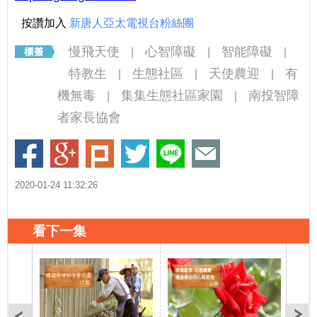
按讚加入
新唐人亞太電視台粉絲團
慢飛天使
心智障礙
智能障礙
|
|
|
特教生
生態社區
天使農迎
有
|
|
|
機無毒
集集生態社區家園
南投智障
|
|
者家長協會
2020-01-24 11:32:26
看下一集