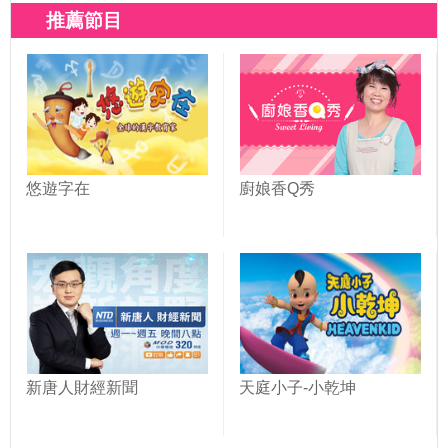
心台灣(425)
推薦節目
悠遊字在
廚娘香Q秀
新唐人財經新聞
天庭小子-小乾坤