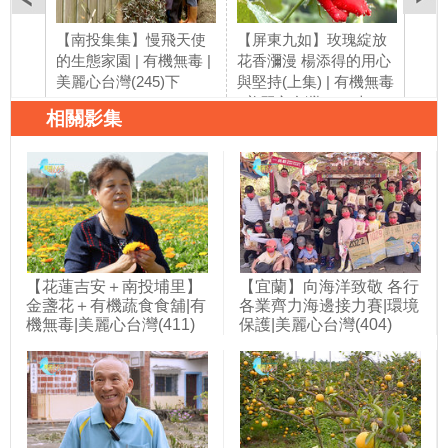
【南投集集】慢飛天使
【屏東九如】玫瑰綻放
【屏
的生態家園 | 有機無毒 |
花香瀰漫 楊添得的用心
花香
美麗心台灣(245)下
與堅持(上集) | 有機無毒
與堅
| 美麗心台灣(246)上
| 
相關影集
【花蓮吉安＋南投埔里】
【宜蘭】向海洋致敬 各行
金盞花＋有機蔬食食舖|有
各業齊力海邊接力賽|環境
機無毒|美麗心台灣(411)
保護|美麗心台灣(404)