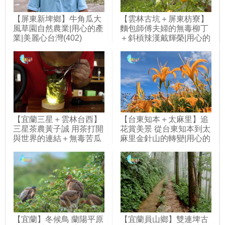
【屏東新埤鄉】牛角瓜大
【雲林古坑＋屏東枋寮】
風草園自然農業|用心的產
麵包師傅夫婦的無毒柳丁
業|美麗心台灣(402)
＋斜槓辣漢戴輝榮|用心的
產業|美麗心台灣(401)
【宜蘭三星＋雲林台西】
【台東知本＋太麻里】追
三星茶農黃子誠 用茶打開
花賞美景 從台東知本到太
與世界的連結＋無毒苦瓜
麻里金針山的轉變|用心的
農林弘仁 微生物菌栽培產
產業|美麗心台灣(391)
量增三倍|用心的產業|美
麗心台灣(427)
【宜蘭】冬候鳥 蘭陽平原
【宜蘭員山鄉】雙連埤古