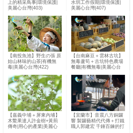
上的精采鳥事|環境保護|
水圳工作假期|環境保護|
美麗心台灣(403)
美麗心台灣(407)
【南投魚池】野生の張 原
【台南麻豆＋雲林古坑】
始山林味的山茶|有機無
無毒蘆筍＋古坑特色農場
毒|美麗心台灣(422)
餐廳|有機無毒|美麗心台
灣(394)
【嘉義中埔＋屏東內埔】
【宜蘭市】音震八方銅鑼
木鱉果達人許金樹+黃荊
響 製鑼藝精代代傳＋打鐵
傳奇|用心的產業|美麗心
職人郭建宏 千錘百鍊的打
台灣(395)
鐵人生|用心的產業|美麗